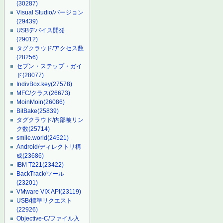
(30287)
Visual Studio/バージョン
(29439)
USBデバイス開発
(29012)
タグクラウド/アクセス数
(28256)
セブン・ステップ・ガイ
ド
(28077)
IndivBox.key
(27578)
MFC/クラス
(26673)
MoinMoin
(26086)
BitBake
(25839)
タグクラウド/内部被リン
ク数
(25714)
smile.world
(24521)
Android/ディレクトリ構
成
(23686)
IBM T221
(23422)
BackTrack/ツール
(23201)
VMware VIX API
(23119)
USB/標準リクエスト
(22926)
Objective-C/ファイル入