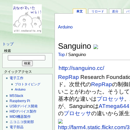
本文
リロード
差分
バ
Arduino
Sanguino
トップ
検索
Top
/ Sanguino
http://sanguino.cc/
クイックアクセス
RepRap
Research Found
電子工作
ド。次世代の
RepRap
の制御
プロトタイピング
Arduino
いことがわかった。そうし
M5Stack
基本的な違いは
プロセッサ
。
Raspberry Pi
が、Sanguinoは
ATmega644
USBデバイス開発
HIDデバイス製作
の
プロセッサ
の違いから派生
MIDI機器製作
ニコニコ技術部
電子部品