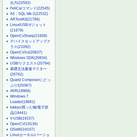
出力
(22592)
FeliCa/コマンド
(22545)
A5：SQL Mk-2
(22532)
ARToolKit
(21786)
Linux/USBガジェット
(21679)
OpenCvSharp
(21608)
デバイスセットアップク
ラス
(21092)
OpenCV/cv
(20837)
Windows SDK
(20834)
USB/リクエスト
(20794)
基礎文法最速マスター
(20762)
Quartz Composerにどっ
ぷり!
(20367)
AVR
(19966)
Windows 7
Loader
(19881)
tokkyo/買った物/電子部
品
(19441)
V-USB
(19157)
OpenCV
(19136)
OSx86
(19107)
Linuxカーネル/バージョ