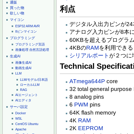
通販
利点
買った物
欲しい物
マイコン
デジタル入出力ピンが2
ESP32
ARM
AVR
アナログ入力ピンが8本
8ピンマイコン
プログラミング
60KBを超えるプログラ
プログラミング言語
4KBの
RAM
を利用できる
画像処理
自然言語処理
シリアルポート
が２つに
生成AI
画像生成AI
Technical Specificat
動画生成AI
LLM
LLM/モデル/日本語
ATmega644P
core
ローカルLLM
32 total general purpose
RAG
AIエージェント
8 analog pins
AIエディタ
6
PWM
pins
サーバ設定
64K flash memory
Docker
WSL
4K
RAM
CentOS
Ubuntu
2K
EEPROM
Apache