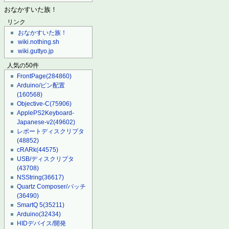
おなかすいた族！
リンク
おなかすいた族！
wiki.nothing.sh
wiki.guttyo.jp
人気の50件
FrontPage
(284860)
Arduino/ピン配置
(160568)
Objective-C
(75906)
ApplePS2Keyboard-
Japanese-v2
(49602)
レポートディスクリプタ
(48852)
cRARk
(44575)
USB/ディスクリプタ
(43708)
NSString
(36617)
Quartz Composer/パッチ
(36490)
SmartQ 5
(35211)
Arduino
(32434)
HIDデバイス/開発