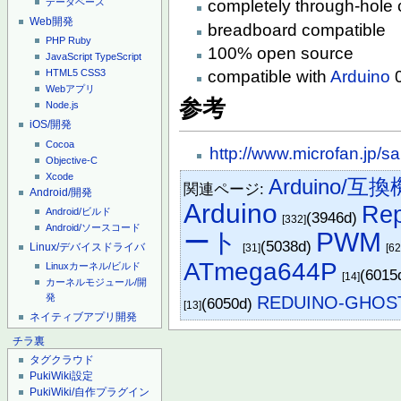
completely through-hole 
データベース
Web開発
breadboard compatible
PHP
Ruby
100% open source
JavaScript
TypeScript
compatible with
Arduino
0
HTML5
CSS3
Webアプリ
参考
Node.js
iOS/開発
Cocoa
http://www.microfan.jp/s
Objective-C
Xcode
Arduino/互換
関連ページ:
Android/開発
Arduino
Re
Android/ビルド
(3946d)
[332]
Android/ソースコード
ート
PWM
(5038d)
Linux/デバイスドライバ
[31]
[62
ATmega644P
Linuxカーネル/ビルド
(6015
[14]
カーネルモジュール/開
REDUINO-GHOS
発
(6050d)
[13]
ネイティブアプリ開発
チラ裏
タグクラウド
PukiWiki設定
PukiWiki/自作プラグイン