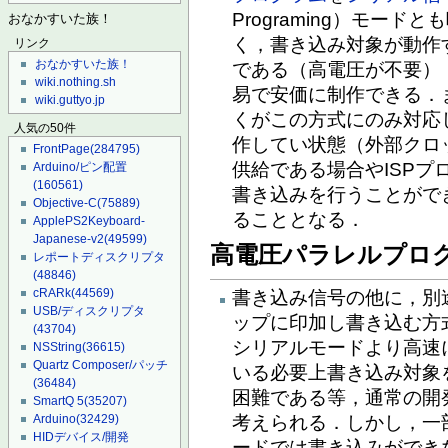
Programing）モー
おなかすいた族！
く，書き込み対象が動作
リンク
おなかすいた族！
である（高電圧が不要）
wiki.nothing.sh
易で安価に制作できる．
wiki.guttyo.jp
くがこの方式にのみ対応
人気の50件
作してい状態（外部クロ
FrontPage
(284795)
供給である場合やISP
Arduino/ピン配置
(160561)
書き込みを行うことがで
Objective-C
(75889)
ることとなる．
ApplePS2Keyboard-
Japanese-v2
(49599)
高電圧パラレルプログ
レポートディスクリプタ
(48846)
cRARk
(44569)
書き込み信号の他に，別
USB/ディスクリプタ
ップに印加し書き込む方
(43704)
シリアルモードより高速
NSString
(36615)
Quartz Composer/パッチ
いる必要上書き込み対象
(36484)
困難である等，通常の開
SmartQ 5
(35207)
考えられる．しかし，一
Arduino
(32429)
HIDデバイス/開発
ードでは書き込みができ