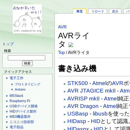
本文
リロード
差分
バ
AVR
AVRライ
タ
トップ
検索
Top
/ AVRライタ
書き込み機
クイックアクセス
電子工作
STK500
-
Atmel
の
AVR
ボ
プロトタイピング
AVR JTAGICE mkII
-
Atm
Arduino
M5Stack
AVRISP mkII
-
Atmel
純正
Raspberry Pi
AVR Dragon
-
Atmel
純正
USBデバイス開発
HIDデバイス製作
USBasp
-
libusb
を使った
MIDI機器製作
HIDasp
-
HID
として認識
ニコニコ技術部
電子部品
HIDaspx
-
HID
として認