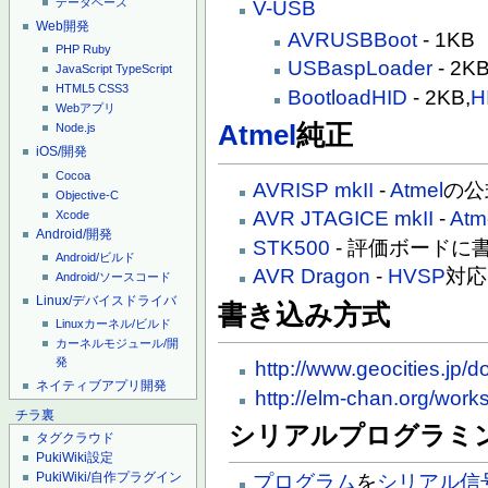
データベース
V-USB
Web開発
AVRUSBBoot
- 1KB
PHP
Ruby
USBaspLoader
- 2K
JavaScript
TypeScript
HTML5
CSS3
BootloadHID
- 2KB,
H
Webアプリ
Atmel
純正
Node.js
iOS/開発
Cocoa
AVRISP mkII
-
Atmel
の公
Objective-C
AVR JTAGICE mkII
-
Atm
Xcode
Android/開発
STK500
- 評価ボードに
Android/ビルド
AVR Dragon
-
HVSP
対応
Android/ソースコード
Linux/デバイスドライバ
書き込み方式
Linuxカーネル/ビルド
カーネルモジュール/開
発
http://www.geocities.jp/d
ネイティブアプリ開発
http://elm-chan.org/works
チラ裏
シリアルプログラミン
タグクラウド
PukiWiki設定
PukiWiki/自作プラグイン
プログラム
を
シリアル信