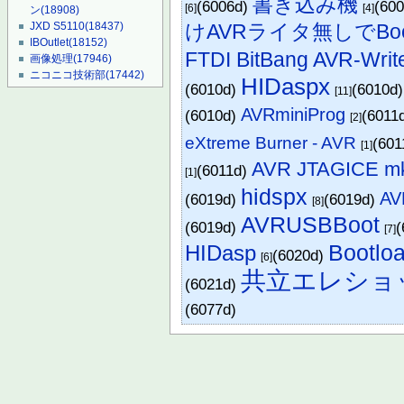
書き込み機
(6006d)
(60
[6]
[4]
ン
(18908)
けAVRライタ無しでBoo
JXD S5110
(18437)
IBOutlet
(18152)
FTDI BitBang AVR-Writ
画像処理
(17946)
ニコニコ技術部
(17442)
HIDaspx
(6010d)
(6010d
[11]
AVRminiProg
(6010d)
(6011
[2]
eXtreme Burner - AVR
(601
[1]
AVR JTAGICE mk
(6011d)
[1]
hidspx
A
(6019d)
(6019d)
[8]
AVRUSBBoot
(6019d)
(
[7]
Bootlo
HIDasp
(6020d)
[6]
共立エレショ
(6021d)
(6077d)