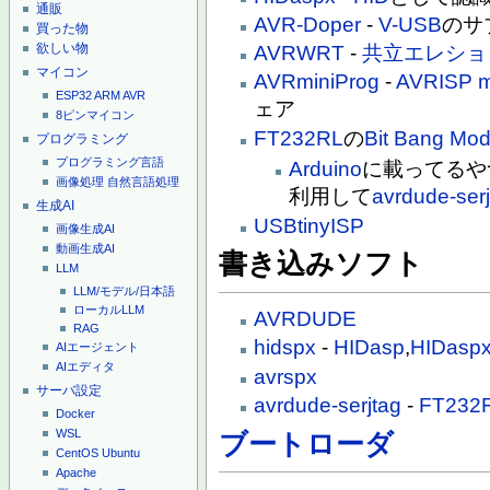
通販
AVR-Doper
-
V-USB
のサ
買った物
欲しい物
AVRWRT
-
共立エレショ
マイコン
AVRminiProg
-
AVRISP m
ESP32
ARM
AVR
ェア
8ピンマイコン
FT232RL
の
Bit Bang Mo
プログラミング
プログラミング言語
Arduino
に載ってるや
画像処理
自然言語処理
利用して
avrdude-ser
生成AI
USBtinyISP
画像生成AI
動画生成AI
書き込みソフト
LLM
LLM/モデル/日本語
ローカルLLM
AVRDUDE
RAG
hidspx
-
HIDasp
,
HIDasp
AIエージェント
AIエディタ
avrspx
サーバ設定
avrdude-serjtag
-
FT232
Docker
WSL
ブートローダ
CentOS
Ubuntu
Apache