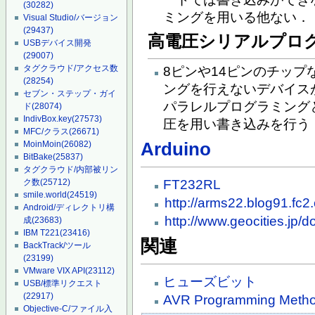
(30282)
ミングを用いる他ない．
Visual Studio/バージョン
(29437)
高電圧シリアルプログ
USBデバイス開発
(29007)
タグクラウド/アクセス数
8ピンや14ピンのチッ
(28254)
ングを行えないデバイス
セブン・ステップ・ガイ
パラレルプログラミング
ド
(28074)
IndivBox.key
(27573)
圧を用い書き込みを行う
MFC/クラス
(26671)
Arduino
MoinMoin
(26082)
BitBake
(25837)
タグクラウド/内部被リン
FT232RL
ク数
(25712)
smile.world
(24519)
http://arms22.blog91.fc2
Android/ディレクトリ構
http://www.geocities.jp/d
成
(23683)
IBM T221
(23416)
関連
BackTrack/ツール
(23199)
VMware VIX API
(23112)
ヒューズビット
USB/標準リクエスト
(22917)
AVR Programming Meth
Objective-C/ファイル入