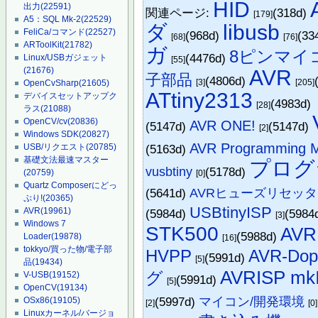
HID
出力
(22591)
関連ページ:
(318d)
[179]
A5：SQL Mk-2
(22529)
ダ
libusb
FeliCa/コマンド
(22527)
(968d)
(33
[68]
[76]
ARToolKit
(21782)
ガ
8ピンマイ
(4476d)
Linux/USBガジェット
[55]
(21676)
AVR
子部品
(4806d)
[3]
[205]
OpenCvSharp
(21605)
ATtiny2313
デバイスセットアップク
(4983d)
[28]
ラス
(21088)
OpenCV/cv
(20836)
AVR ONE!
(5147d)
(5147d)
[2]
Windows SDK
(20827)
AVR Programming 
(5163d)
USB/リクエスト
(20785)
基礎文法最速マスター
プログ
vusbtiny
(5178d)
(20759)
[0]
Quartz Composerにどっ
(5641d)
AVRヒューズリセッタ
ぷり!
(20365)
USBtinyISP
AVR
(19961)
(5984d)
(5984
[3]
Windows 7
STK500
AVR
(5988d)
Loader
(19878)
[16]
tokkyo/買った物/電子部
HVPP
AVR-Dop
(5991d)
[5]
品
(19434)
AVRISP mkI
グ
V-USB
(19152)
(5991d)
[5]
OpenCV
(19134)
(5997d)
マイコン/開発環境
OSx86
(19105)
[2]
[0]
Linuxカーネル/バージョ