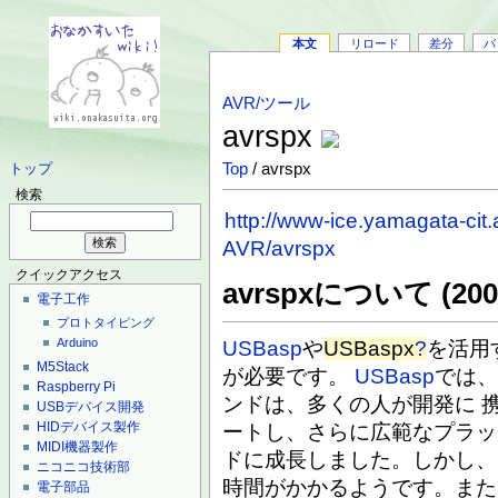
本文
リロード
差分
バ
AVR/ツール
avrspx
Top
/ avrspx
トップ
検索
http://www-ice.yamagata-cit
AVR/avrspx
クイックアクセス
avrspxについて (2008
電子工作
プロトタイピング
Arduino
USBasp
や
USBaspx
?
を活用
M5Stack
が必要です。
USBasp
では
Raspberry Pi
ンドは、多くの人が開発に 
USBデバイス開発
HIDデバイス製作
ートし、さらに広範なプラッ
MIDI機器製作
ドに成長しました。しかし、
ニコニコ技術部
時間がかかるようです。また、
電子部品