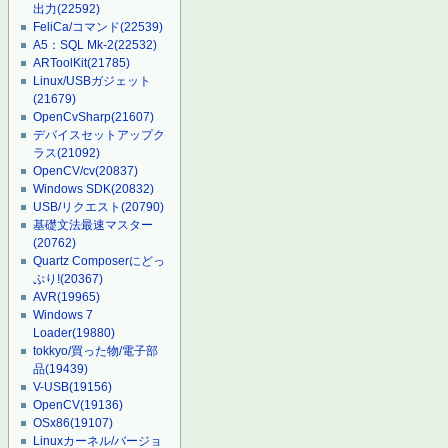
出力
(22592)
FeliCa/コマンド
(22539)
A5：SQL Mk-2
(22532)
ARToolKit
(21785)
Linux/USBガジェット
(21679)
OpenCvSharp
(21607)
デバイスセットアップク
ラス
(21092)
OpenCV/cv
(20837)
Windows SDK
(20832)
USB/リクエスト
(20790)
基礎文法最速マスター
(20762)
Quartz Composerにどっ
ぷり!
(20367)
AVR
(19965)
Windows 7
Loader
(19880)
tokkyo/買った物/電子部
品
(19439)
V-USB
(19156)
OpenCV
(19136)
OSx86
(19107)
Linuxカーネル/バージョ