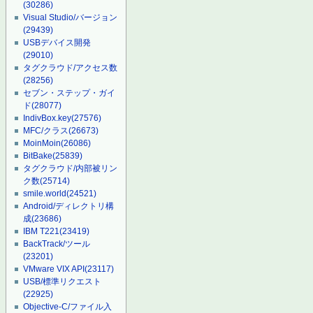
(30286)
Visual Studio/バージョン
(29439)
USBデバイス開発
(29010)
タグクラウド/アクセス数
(28256)
セブン・ステップ・ガイ
ド
(28077)
IndivBox.key
(27576)
MFC/クラス
(26673)
MoinMoin
(26086)
BitBake
(25839)
タグクラウド/内部被リン
ク数
(25714)
smile.world
(24521)
Android/ディレクトリ構
成
(23686)
IBM T221
(23419)
BackTrack/ツール
(23201)
VMware VIX API
(23117)
USB/標準リクエスト
(22925)
Objective-C/ファイル入