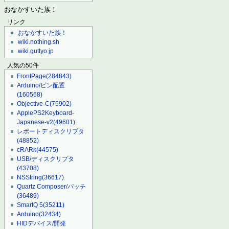
おなかすいた族！
リンク
おなかすいた族！
wiki.nothing.sh
wiki.guttyo.jp
人気の50件
FrontPage
(284843)
Arduino/ピン配置
(160568)
Objective-C
(75902)
ApplePS2Keyboard-
Japanese-v2
(49601)
レポートディスクリプタ
(48852)
cRARk
(44575)
USB/ディスクリプタ
(43708)
NSString
(36617)
Quartz Composer/パッチ
(36489)
SmartQ 5
(35211)
Arduino
(32434)
HIDデバイス/開発