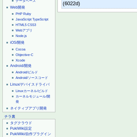
データベース
(6022d)
Web開発
PHP
Ruby
JavaScript
TypeScript
HTML5
CSS3
Webアプリ
Node.js
iOS/開発
Cocoa
Objective-C
Xcode
Android/開発
Android/ビルド
Android/ソースコード
Linux/デバイスドライバ
Linuxカーネル/ビルド
カーネルモジュール/開
発
ネイティブアプリ開発
チラ裏
タグクラウド
PukiWiki設定
PukiWiki/自作プラグイン