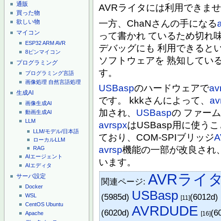
通販
AVRライタには利用できま
買った物
一方、ChaNさんの手になる
欲しい物
マイコン
って書かれ ているため切れ
ESP32
ARM
AVR
デバッグにも 利用できると
8ピンマイコン
ソフトウェアを 熟知してい
プログラミング
す。
プログラミング言語
画像処理
自然言語処理
USBasp
のハードウェアで
av
生成AI
です。 kkkさんによって、
av
画像生成AI
加され、
USBasp
の ファー
動画生成AI
LLM
avrspx
はUSBasp用に使う
LLM/モデル/日本語
ており、COM-SPIブリッジ
ローカルLLM
avrsp
機能の一部が改良され
RAG
AIエージェント
います。
AIエディタ
AVRライ
サーバ設定
関連ページ:
Docker
USBasp
(5985d)
(6012d)
WSL
[11]
CentOS
Ubuntu
AVRDUDE
(6020d)
(6
[16]
Apache