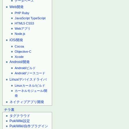
データベース
Web開発
PHP
Ruby
JavaScript
TypeScript
HTML5
CSS3
Webアプリ
Node.js
iOS/開発
Cocoa
Objective-C
Xcode
Android/開発
Android/ビルド
Android/ソースコード
Linux/デバイスドライバ
Linuxカーネル/ビルド
カーネルモジュール/開
発
ネイティブアプリ開発
チラ裏
タグクラウド
PukiWiki設定
PukiWiki/自作プラグイン