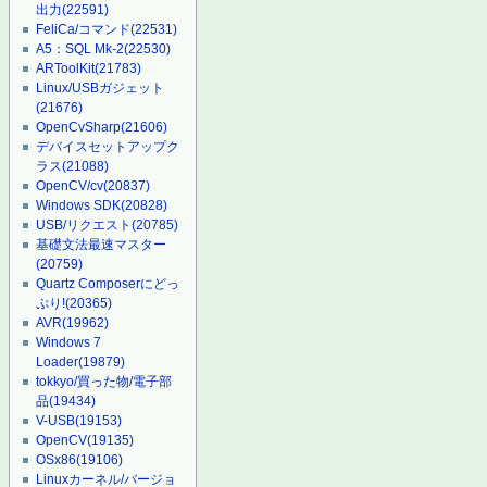
出力
(22591)
FeliCa/コマンド
(22531)
A5：SQL Mk-2
(22530)
ARToolKit
(21783)
Linux/USBガジェット
(21676)
OpenCvSharp
(21606)
デバイスセットアップク
ラス
(21088)
OpenCV/cv
(20837)
Windows SDK
(20828)
USB/リクエスト
(20785)
基礎文法最速マスター
(20759)
Quartz Composerにどっ
ぷり!
(20365)
AVR
(19962)
Windows 7
Loader
(19879)
tokkyo/買った物/電子部
品
(19434)
V-USB
(19153)
OpenCV
(19135)
OSx86
(19106)
Linuxカーネル/バージョ