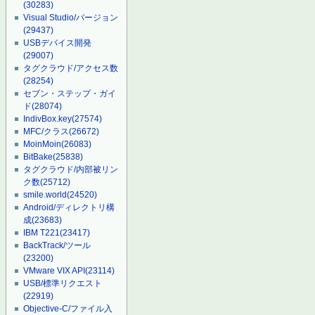
(30283)
Visual Studio/バージョン
(29437)
USBデバイス開発
(29007)
タグクラウド/アクセス数
(28254)
セブン・ステップ・ガイ
ド
(28074)
IndivBox.key
(27574)
MFC/クラス
(26672)
MoinMoin
(26083)
BitBake
(25838)
タグクラウド/内部被リン
ク数
(25712)
smile.world
(24520)
Android/ディレクトリ構
成
(23683)
IBM T221
(23417)
BackTrack/ツール
(23200)
VMware VIX API
(23114)
USB/標準リクエスト
(22919)
Objective-C/ファイル入