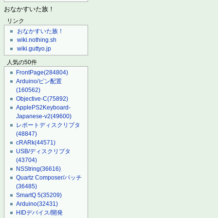
おなかすいた族！
リンク
おなかすいた族！
wiki.nothing.sh
wiki.guttyo.jp
人気の50件
FrontPage
(284804)
Arduino/ピン配置
(160562)
Objective-C
(75892)
ApplePS2Keyboard-
Japanese-v2
(49600)
レポートディスクリプタ
(48847)
cRARk
(44571)
USB/ディスクリプタ
(43704)
NSString
(36616)
Quartz Composer/パッチ
(36485)
SmartQ 5
(35209)
Arduino
(32431)
HIDデバイス/開発