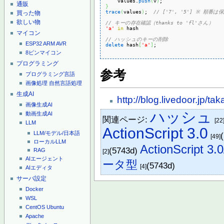
    values.
push
(
v
)
通販
}
trace
(
values
)
;  
// ['7', '5'] ※ 順番
買った物
欲しい物
// キーの存在確認（thanks to 'fl'さん）
'a'
in
 hash

マイコン
// ハッシュのキーの削除
ESP32
ARM
AVR
delete
 hash
[
'a'
]
;

8ピンマイコン
プログラミング
参考
プログラミング言語
画像処理
自然言語処理
生成AI
http://blog.livedoor.jp/
画像生成AI
ハッシュ
動画生成AI
関連ページ:
[22
LLM
ActionScript 3.0
LLM/モデル/日本語
[49]
ローカルLLM
ActionScript 3
(5743d)
RAG
[2]
AIエージェント
ータ型
(5743d)
[4]
AIエディタ
サーバ設定
Docker
WSL
CentOS
Ubuntu
Apache