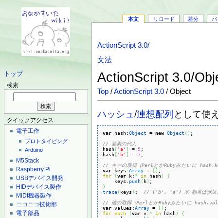
本文
リロード
差分
バ
ActionScript 3.0/
文法
ActionScript 3.0/Ob
トップ
検索
Top
/
ActionScript 3.0
/ Object
ハッシュ
/
連想配列
として使
クイックアクセス
電子工作
var
 hash:
Object
 = 
new
Object
(
)
;

プロトタイピング
// 要素の代入
hash
[
'a'
]
 = 
5
;

Arduino
hash
[
'b'
]
 = 
7
;

M5Stack
// キーの取得（PerlとかRubyみたいに has
Raspberry Pi
var
 keys:
Array
 = 
[
]
for
(
var
 k:
*
in
 hash
)
{
USBデバイス開発
    keys.
push
(
k
)
HIDデバイス製作
}
trace
(
keys
)
;  
// ['b', 'a'] ※ 順番は
MIDI機器製作
// 値の取得（PerlとかRubyみたいに hash.
ニコニコ技術部
var
 values:
Array
 = 
[
]
電子部品
for
each
(
var
 v:
*
in
 hash
)
{