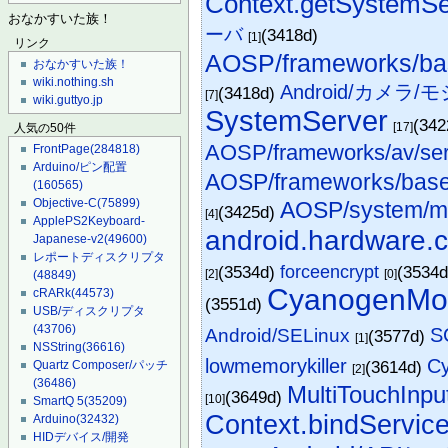
Context.getSystemSe
おなかすいた族！
ーバ
(3418d)
[1]
リンク
AOSP/frameworks/bas
おなかすいた族！
wiki.nothing.sh
Android/カメラ
(3418d)
[7]
wiki.guttyo.jp
SystemServer
(34
[17]
人気の50件
AOSP/frameworks/av/ser
FrontPage
(284818)
Arduino/ピン配置
AOSP/frameworks/base/
(160565)
Objective-C
(75899)
AOSP/system/m
(3425d)
[4]
ApplePS2Keyboard-
android.hardware.
Japanese-v2
(49600)
レポートディスクリプタ
(3534d)
forceencrypt
(3534
[2]
[0]
(48849)
CyanogenMo
cRARk
(44573)
(3551d)
USB/ディスクリプタ
(43706)
S
Android/SELinux
(3577d)
[1]
NSString
(36616)
lowmemorykiller
C
(3614d)
Quartz Composer/パッチ
[2]
(36486)
MultiTouchInp
(3649d)
[10]
SmartQ 5
(35209)
Context.bindServic
Arduino
(32432)
HIDデバイス/開発