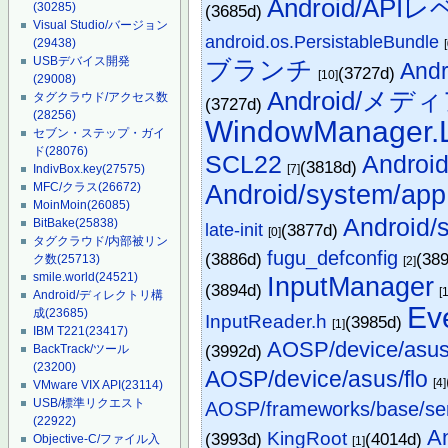
Android/API
(30285)
(3685d)
Visual Studio/バージョン
android.os.PersistableBundle
(29438)
USBデバイス開発
ブランチ
And
(3727d)
[10]
(29008)
Android/メ
タグクラウド/アクセス数
(3727d)
(28256)
WindowManager.
セブン・ステップ・ガイ
ド
(28076)
SCL22
Android
(3818d)
[7]
IndivBox.key
(27575)
Android/system/app
MFC/クラス
(26672)
MoinMoin
(26085)
Android/
BitBake
(25838)
late-init
(3877d)
[0]
タグクラウド/内部被リン
fugu_defconfig
(3886d)
(38
ク数
(25713)
[2]
smile.world
(24521)
InputManager
(3894d)
[
Android/ディレクトリ構
Ev
成
(23685)
InputReader.h
(3985d)
[1]
IBM T221
(23417)
AOSP/device/asus/
(3992d)
BackTrack/ツール
(23200)
AOSP/device/asus/flo
[4]
VMware VIX API
(23114)
USB/標準リクエスト
AOSP/frameworks/base/serv
(22922)
An
KingRoot
(3993d)
(4014d)
Objective-C/ファイル入
[1]