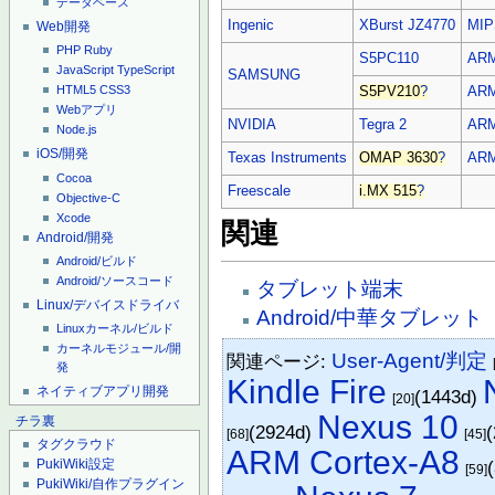
データベース
Ingenic
XBurst
JZ4770
MIP
Web開発
PHP
Ruby
S5PC110
ARM
JavaScript
TypeScript
SAMSUNG
HTML5
CSS3
S5PV210
?
ARM
Webアプリ
NVIDIA
Tegra 2
ARM
Node.js
iOS/開発
Texas Instruments
OMAP 3630
?
ARM
Cocoa
Freescale
i.MX 515
?
Objective-C
Xcode
関連
Android/開発
Android/ビルド
Android/ソースコード
タブレット端末
Linux/デバイスドライバ
Android/中華タブレット
Linuxカーネル/ビルド
カーネルモジュール/開
User-Agent/判定
関連ページ:
発
Kindle Fire
ネイティブアプリ開発
(1443d)
[20]
Nexus 10
チラ裏
(2924d)
[68]
[45]
タグクラウド
ARM Cortex-A8
PukiWiki設定
[59]
PukiWiki/自作プラグイン