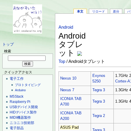
本文
リロード
差分
バ
Android
Android
タブレ
トップ
ット
検索
Top
/ Androidタブレット
クイックアクセス
Exynos
1.7GHz
Nexus 10
電子工作
5250
Cortex-A
プロトタイピング
Nexus 7
Tegra 3
1.3GHz
Arduino
M5Stack
ICONIA TAB
Tegra 3
1.3GHz
Raspberry Pi
A700
USBデバイス開発
HIDデバイス製作
ICONIA TAB
Tegra 2
MIDI機器製作
A200
ニコニコ技術部
ASUS Pad
電子部品
Tegra 3