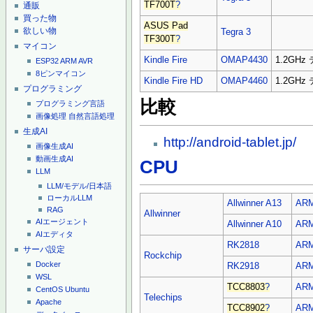
TF700T
?
通販
買った物
ASUS Pad
欲しい物
Tegra 3
TF300T
?
マイコン
Kindle Fire
OMAP4430
1.2GH
ESP32
ARM
AVR
8ピンマイコン
Kindle Fire HD
OMAP4460
1.2GH
プログラミング
比較
プログラミング言語
画像処理
自然言語処理
生成AI
http://android-tablet.jp/
画像生成AI
動画生成AI
CPU
LLM
LLM/モデル/日本語
ローカルLLM
Allwinner A13
ARM
RAG
Allwinner
AIエージェント
Allwinner A10
ARM
AIエディタ
RK2818
AR
サーバ設定
Rockchip
Docker
RK2918
ARM
WSL
TCC8803
?
ARM
CentOS
Ubuntu
Telechips
Apache
TCC8902
?
AR