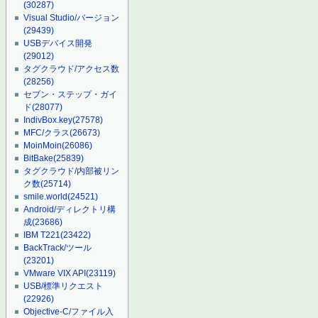
(30287)
Visual Studio/バージョン
(29439)
USBデバイス開発
(29012)
タグクラウド/アクセス数
(28256)
セブン・ステップ・ガイ
ド
(28077)
IndivBox.key
(27578)
MFC/クラス
(26673)
MoinMoin
(26086)
BitBake
(25839)
タグクラウド/内部被リン
ク数
(25714)
smile.world
(24521)
Android/ディレクトリ構
成
(23686)
IBM T221
(23422)
BackTrack/ツール
(23201)
VMware VIX API
(23119)
USB/標準リクエスト
(22926)
Objective-C/ファイル入