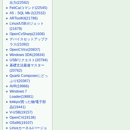
出力
(22592)
FeliCa/コマンド
(22545)
A5：SQL Mk-2
(22532)
ARToolKit
(21786)
Linux/USBガジェット
(21679)
OpenCvSharp
(21608)
デバイスセットアップク
ラス
(21092)
OpenCV/cv
(20837)
Windows SDK
(20834)
USB/リクエスト
(20794)
基礎文法最速マスター
(20762)
Quartz Composerにどっ
ぷり!
(20367)
AVR
(19966)
Windows 7
Loader
(19881)
tokkyo/買った物/電子部
品
(19441)
V-USB
(19157)
OpenCV
(19136)
OSx86
(19107)
Linuxカーネル/バージョ