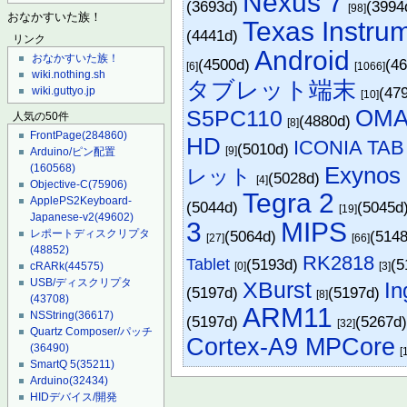
Nexus 7
(3693d)
(3994
[98]
おなかすいた族！
Texas Instru
(4441d)
リンク
Android
おなかすいた族！
(4500d)
(4
[6]
[1066]
wiki.nothing.sh
タブレット端末
(47
wiki.guttyo.jp
[10]
OMA
S5PC110
人気の50件
(4880d)
[8]
FrontPage
(284860)
HD
ICONIA TAB
(5010d)
[9]
Arduino/ピン配置
Exynos
(160568)
レット
(5028d)
[4]
Objective-C
(75906)
Tegra 2
ApplePS2Keyboard-
(5044d)
(5045d
[19]
Japanese-v2
(49602)
3
MIPS
(5064d)
(514
レポートディスクリプタ
[27]
[66]
(48852)
RK2818
Tablet
(5193d)
(5
[0]
[3]
cRARk
(44575)
USB/ディスクリプタ
XBurst
In
(5197d)
(5197d)
[8]
(43708)
ARM11
NSString
(36617)
(5197d)
(5267d
[32]
Quartz Composer/パッチ
Cortex-A9 MPCore
(36490)
[
SmartQ 5
(35211)
Arduino
(32434)
HIDデバイス/開発