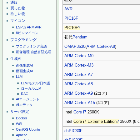
通販
買った物
AVR
欲しい物
PIC16F
マイコン
ESP32
ARM
AVR
PIC10F
?
8ピンマイコン
初代
Pentium
プログラミング
OMAP3530
(
ARM Cortex-A8
)
プログラミング言語
画像処理
自然言語処理
ARM Cortex-M0
生成AI
ARM Cortex-M3
画像生成AI
動画生成AI
ARM Cortex-A7
LLM
LLM/モデル/日本語
ARM Cortex-A8
ローカルLLM
ARM Cortex-A9
(2コア)
RAG
AIエージェント
ARM Cortex-A15
(4コア)
AIエディタ
サーバ設定
Intel
Core i7
2600K
Docker
Intel
Core i7 Extreme Edition
?
3960X (8 c
WSL
CentOS
Ubuntu
dsPIC30F
Apache