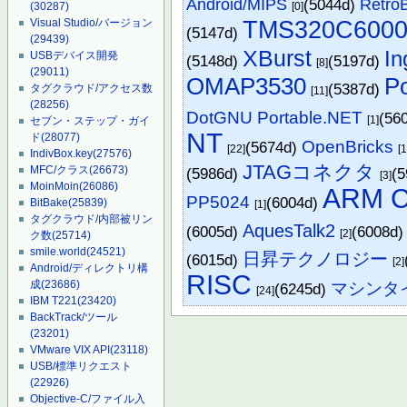
Android/MIPS
(5044d)
Retro
[0]
(30287)
TMS320C600
Visual Studio/バージョン
(5147d)
(29439)
XBurst
In
USBデバイス開発
(5148d)
(5197d)
[8]
(29011)
OMAP3530
P
(5387d)
タグクラウド/アクセス数
[11]
(28256)
DotGNU Portable.NET
(56
[1]
セブン・ステップ・ガイ
NT
ド
(28077)
OpenBricks
(5674d)
[22]
[1
IndivBox.key
(27576)
JTAGコネクタ
MFC/クラス
(26673)
(5986d)
(
[3]
MoinMoin
(26086)
ARM C
PP5024
(6004d)
BitBake
(25839)
[1]
タグクラウド/内部被リン
AquesTalk2
(6005d)
(6008d
[2]
ク数
(25714)
smile.world
(24521)
日昇テクノロジー
(6015d)
[2]
Android/ディレクトリ構
RISC
成
(23686)
マシンタ
(6245d)
[24]
IBM T221
(23420)
BackTrack/ツール
(23201)
VMware VIX API
(23118)
USB/標準リクエスト
(22926)
Objective-C/ファイル入