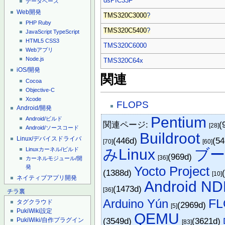
dsPIC33F
データベース
Web開発
TMS320C3000
?
PHP
Ruby
TMS320C5400
?
JavaScript
TypeScript
HTML5
CSS3
TMS320C6000
Webアプリ
Node.js
TMS320C64x
iOS/開発
関連
Cocoa
Objective-C
Xcode
FLOPS
Android/開発
Pentium
Android/ビルド
関連ページ:
(
[28]
Android/ソースコード
Buildroot
Linux/デバイスドライバ
(446d)
(5
[70]
[60]
みLinux
ブ
Linuxカーネル/ビルド
(969d)
[36]
カーネルモジュール/開
Yocto Project
発
(1388d)
[10]
ネイティブアプリ開発
Android N
(1473d)
[36]
チラ裏
FL
Arduino Yún
タグクラウド
(2969d)
[5]
PukiWiki設定
QEMU
(3549d)
(3621d)
PukiWiki/自作プラグイン
[83]