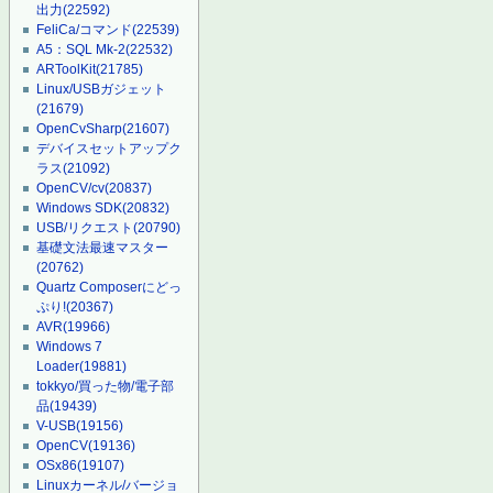
出力
(22592)
FeliCa/コマンド
(22539)
A5：SQL Mk-2
(22532)
ARToolKit
(21785)
Linux/USBガジェット
(21679)
OpenCvSharp
(21607)
デバイスセットアップク
ラス
(21092)
OpenCV/cv
(20837)
Windows SDK
(20832)
USB/リクエスト
(20790)
基礎文法最速マスター
(20762)
Quartz Composerにどっ
ぷり!
(20367)
AVR
(19966)
Windows 7
Loader
(19881)
tokkyo/買った物/電子部
品
(19439)
V-USB
(19156)
OpenCV
(19136)
OSx86
(19107)
Linuxカーネル/バージョ