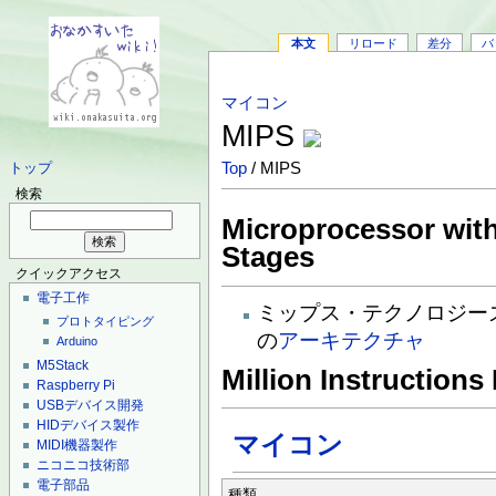
本文
リロード
差分
バ
マイコン
MIPS
Top
/ MIPS
トップ
検索
Microprocessor with
Stages
クイックアクセス
電子工作
ミップス・テクノロジー
プロトタイピング
の
アーキテクチャ
Arduino
M5Stack
Million Instruction
Raspberry Pi
USBデバイス開発
HIDデバイス製作
マイコン
MIDI機器製作
ニコニコ技術部
電子部品
種類