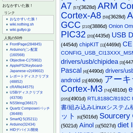
A7
ARM Cor
おなかすいた族！
(3628d)
[57]
Cortex-A8
A
リンク
(3628d)
[59]
おなかすいた族！
GCC
wiki.nothing.sh
(3886d)
Onion Om
[210]
wiki.guttyo.jp
PIC32
USB D
(4435d)
[20]
人気の50件
CE
chipKIT
(4454d)
(4469d)
FrontPage
(284845)
[1]
Arduino/ピン配置
CONFIG_USB_CI13XXX_MS
(160568)
drivers/usb/chipidea
Objective-C
(75902)
(44
[3]
ApplePS2Keyboard-
Pascal
drivers/us
(4490d)
Japanese-v2
(49602)
[4]
アーキ
レポートディスクリプタ
android
(4609d)
[2]
(48852)
Cortex-M3
e
cRARk
(44575)
(4810d)
[74]
USB/ディスクリプタ
(4901d)
RTL8188C/8192C 
(43708)
[205]
NSString
(36617)
書/組み込みLinuxシステム
Quartz Composer/パッチ
Sourcery 
(36489)
ット
(5016d)
[6]
SmartQ 5
(35211)
diet 
Ainol
Arduino
(32434)
(5021d)
(5027d)
[3]
HIDデバイス/開発