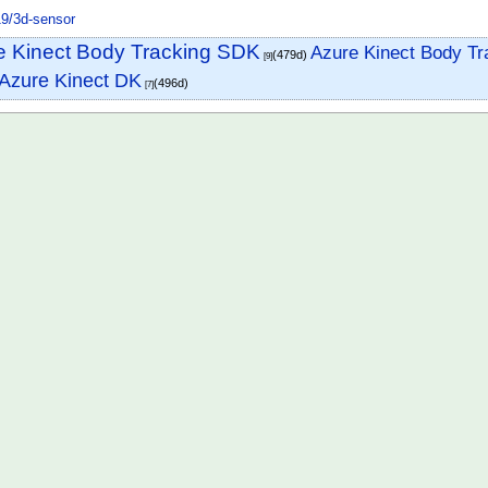
19/3d-sensor
e Kinect Body Tracking SDK
Azure Kinect Body
(479d)
[9]
Azure Kinect DK
(496d)
[7]