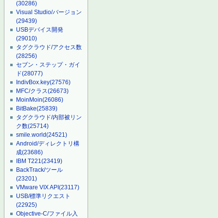
(30286)
Visual Studio/バージョン
(29439)
USBデバイス開発
(29010)
タグクラウド/アクセス数
(28256)
セブン・ステップ・ガイ
ド
(28077)
IndivBox.key
(27576)
MFC/クラス
(26673)
MoinMoin
(26086)
BitBake
(25839)
タグクラウド/内部被リン
ク数
(25714)
smile.world
(24521)
Android/ディレクトリ構
成
(23686)
IBM T221
(23419)
BackTrack/ツール
(23201)
VMware VIX API
(23117)
USB/標準リクエスト
(22925)
Objective-C/ファイル入