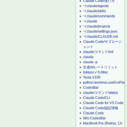
Claude Code/使い方
~/.claude/agents
~/.claude/skills
~/.claude/commands
~/.claude
~/.claude/projects
~/.claude/settings.json
~/.claude/CLAUDE.md
Claude Code/サブエージ
ェント
claude/コマンド/init
claude
claude -p
生成AI/レートリミット
tokkyo/メモ/Mac
Tesla V100
python.terminal.useEnvFile
CodexBar
claude/コマンド/status
Claude Code/CLI
Claude Code for VS Code
Claude Code/認証情報
Claude Code
Win-CodexBar
MacBook Pro (Retina, 13-