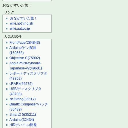
おなかすいた族！
リンク
おなかすいた族！
wiki.nothing.sh
wiki.guttyo.jp
人気の50件
FrontPage
(284843)
Arduino/ピン配置
(160568)
Objective-C
(75902)
ApplePS2Keyboard-
Japanese-v2
(49601)
レポートディスクリプタ
(48852)
cRARk
(44575)
USB/ディスクリプタ
(43708)
NSString
(36617)
Quartz Composer/パッチ
(36489)
SmartQ 5
(35211)
Arduino
(32434)
HIDデバイス/開発