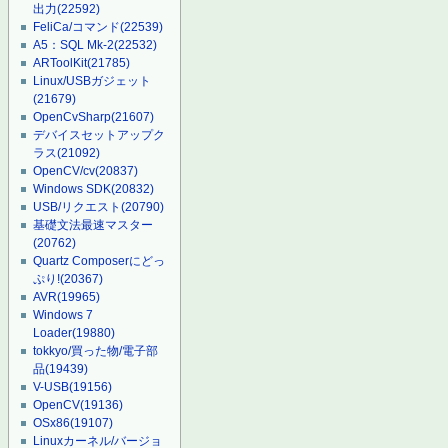
出力
(22592)
FeliCa/コマンド
(22539)
A5：SQL Mk-2
(22532)
ARToolKit
(21785)
Linux/USBガジェット
(21679)
OpenCvSharp
(21607)
デバイスセットアップク
ラス
(21092)
OpenCV/cv
(20837)
Windows SDK
(20832)
USB/リクエスト
(20790)
基礎文法最速マスター
(20762)
Quartz Composerにどっ
ぷり!
(20367)
AVR
(19965)
Windows 7
Loader
(19880)
tokkyo/買った物/電子部
品
(19439)
V-USB
(19156)
OpenCV
(19136)
OSx86
(19107)
Linuxカーネル/バージョ