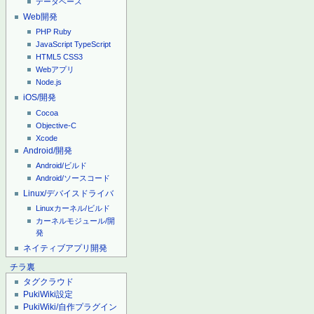
データベース
Web開発
PHP
Ruby
JavaScript
TypeScript
HTML5
CSS3
Webアプリ
Node.js
iOS/開発
Cocoa
Objective-C
Xcode
Android/開発
Android/ビルド
Android/ソースコード
Linux/デバイスドライバ
Linuxカーネル/ビルド
カーネルモジュール/開
発
ネイティブアプリ開発
チラ裏
タグクラウド
PukiWiki設定
PukiWiki/自作プラグイン