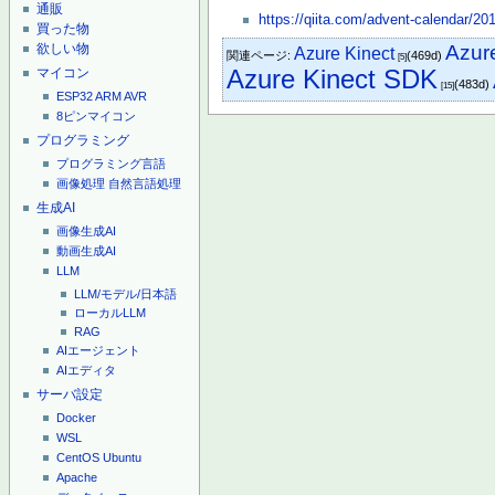
通販
https://qiita.com/advent-calendar/20
買った物
欲しい物
Azur
Azure Kinect
関連ページ:
(469d)
[5]
Azure Kinect SDK
マイコン
(483d)
[15]
ESP32
ARM
AVR
8ピンマイコン
プログラミング
プログラミング言語
画像処理
自然言語処理
生成AI
画像生成AI
動画生成AI
LLM
LLM/モデル/日本語
ローカルLLM
RAG
AIエージェント
AIエディタ
サーバ設定
Docker
WSL
CentOS
Ubuntu
Apache