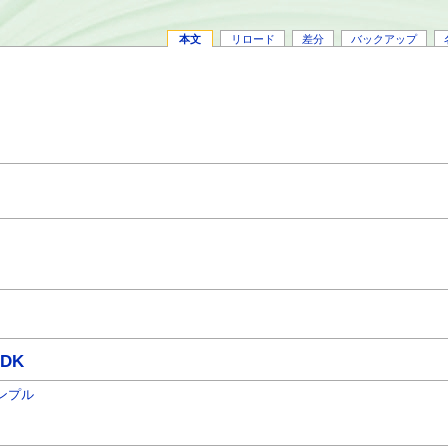
本文
リロード
差分
バックアップ
SDK
/サンプル