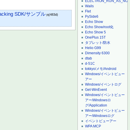
ELECTRON_RUN_AS_NO
Wails
Flet
 Tracking SDK/サンプル
(483d)
[6]
PySide6
Echo Show
Echo Show/root化
Echo Show 5
OnePlus 15T
タブレット/防水
Helio G99
Dimensity 6300
dtab
d-51C
tokkyo/メモ/Android
Windows/イベントビュー
アー
Windows/イベントログ
Get-WinEvent
Windows/イベントビュー
アー/Windowsロ
グ/Application
Windows/イベントビュー
アー/Windowsログ
イベントビューアー
WPA MCP