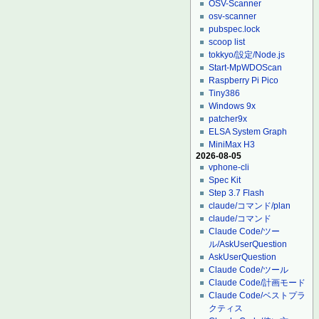
OSV-Scanner
osv-scanner
pubspec.lock
scoop list
tokkyo/設定/Node.js
Start-MpWDOScan
Raspberry Pi Pico
Tiny386
Windows 9x
patcher9x
ELSA System Graph
MiniMax H3
2026-08-05
vphone-cli
Spec Kit
Step 3.7 Flash
claude/コマンド/plan
claude/コマンド
Claude Code/ツー
ル/AskUserQuestion
AskUserQuestion
Claude Code/ツール
Claude Code/計画モード
Claude Code/ベストプラ
クティス