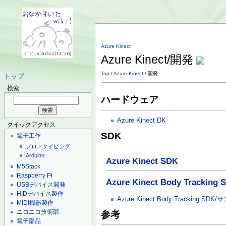
Azure Kinect
Azure Kinect/開発
Top
/
Azure Kinect
/ 開発
トップ
検索
ハードウェア
Azure Kinect DK
クイックアクセス
SDK
電子工作
プロトタイピング
Arduino
Azure Kinect SDK
M5Stack
Raspberry Pi
Azure Kinect Body Tracking 
USBデバイス開発
HIDデバイス製作
Azure Kinect Body Tracking SDK
MIDI機器製作
ニコニコ技術部
参考
電子部品