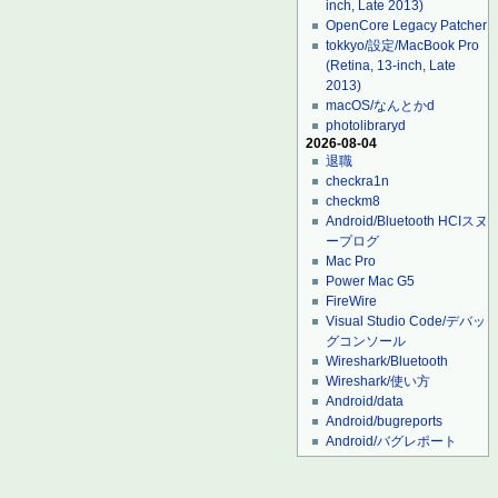
inch, Late 2013)
OpenCore Legacy Patcher
tokkyo/設定/MacBook Pro
(Retina, 13-inch, Late
2013)
macOS/なんとかd
photolibraryd
2026-08-04
退職
checkra1n
checkm8
Android/Bluetooth HCIスヌ
ープログ
Mac Pro
Power Mac G5
FireWire
Visual Studio Code/デバッ
グコンソール
Wireshark/Bluetooth
Wireshark/使い方
Android/data
Android/bugreports
Android/バグレポート