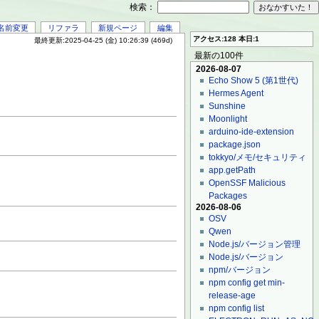
検索：
名前変更
リファラ
新規ページ
編集
アクセス:128 本日:1
最終更新:2025-04-25 (金) 10:26:39 (469d)
最新の100件
2026-08-07
Echo Show 5 (第1世代)
Hermes Agent
Sunshine
Moonlight
arduino-ide-extension
package.json
tokkyo/メモ/セキュリティ
app.getPath
OpenSSF Malicious
Packages
2026-08-06
OSV
Qwen
Node.js/バージョン管理
Node.js/バージョン
npm/バージョン
npm config get min-
release-age
npm config list