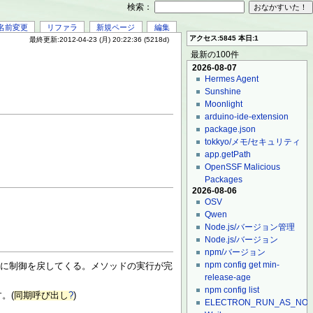
検索：
名前変更
リファラ
新規ページ
編集
アクセス:5845 本日:1
最終更新:2012-04-23 (月) 20:22:36 (5218d)
最新の100件
2026-08-07
Hermes Agent
Sunshine
Moonlight
arduino-ide-extension
package.json
tokkyo/メモ/セキュリティ
app.getPath
OpenSSF Malicious
Packages
2026-08-06
OSV
Qwen
Node.js/バージョン管理
Node.js/バージョン
npm/バージョン
npm config get min-
ぐに制御を戻してくる。メソッドの実行が完
release-age
npm config list
。(
同期呼び出し
?
)
ELECTRON_RUN_AS_NO