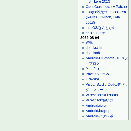
inch, Late 2013)
OpenCore Legacy Patcher
tokkyo/設定/MacBook Pro
(Retina, 13-inch, Late
2013)
macOS/なんとかd
photolibraryd
2026-08-04
退職
checkra1n
checkm8
Android/Bluetooth HCIスヌ
ープログ
Mac Pro
Power Mac G5
FireWire
Visual Studio Code/デバッ
グコンソール
Wireshark/Bluetooth
Wireshark/使い方
Android/data
Android/bugreports
Android/バグレポート