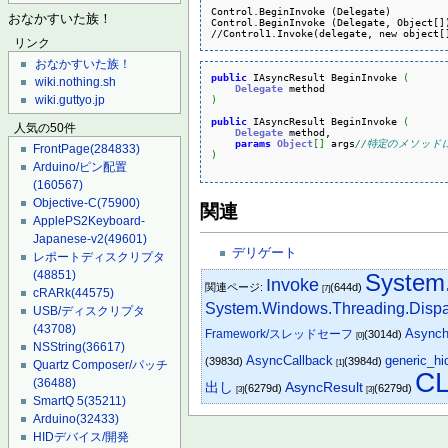
Control.BeginInvoke (Delegate)

おなかすいた族！
Control.BeginInvoke (Delegate, Object[])
//Control1.Invoke(delegate, new obje
リンク
おなかすいた族！
public
 IAsyncResult BeginInvoke 
(
wiki.nothing.sh
Delegate
)
wiki.guttyo.jp
public
 IAsyncResult BeginInvoke 
(
人気の50件
Delegate
 method,

params
Object
[
]
 args
//特定のメソッドに
FrontPage
(284833)
)
Arduino/ピン配置
(160567)
Objective-C
(75900)
関連
ApplePS2Keyboard-
Japanese-v2
(49601)
デリゲート
レポートディスクリプタ
(48851)
System
Invoke
関連ページ:
(644d)
[7]
cRARk
(44575)
System.Windows.Threading.Dispa
USB/ディスクリプタ
(43708)
Asynch
Framework/スレッドセーフ
(3014d)
[0]
NSString
(36617)
AsyncCallback
generic_h
(3983d)
(3984d)
[1]
Quartz Composer/パッチ
C
(36488)
出し
AsyncResult
(6279d)
(6279d)
[3]
[3]
SmartQ 5
(35211)
Arduino
(32433)
HIDデバイス/開発