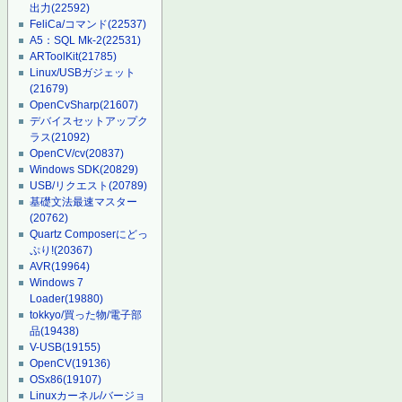
出力
(22592)
FeliCa/コマンド
(22537)
A5：SQL Mk-2
(22531)
ARToolKit
(21785)
Linux/USBガジェット
(21679)
OpenCvSharp
(21607)
デバイスセットアップク
ラス
(21092)
OpenCV/cv
(20837)
Windows SDK
(20829)
USB/リクエスト
(20789)
基礎文法最速マスター
(20762)
Quartz Composerにどっ
ぷり!
(20367)
AVR
(19964)
Windows 7
Loader
(19880)
tokkyo/買った物/電子部
品
(19438)
V-USB
(19155)
OpenCV
(19136)
OSx86
(19107)
Linuxカーネル/バージョ