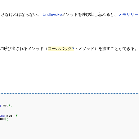
出さなければならない。
EndInvoke
メソッドを呼び出し忘れると、
メモリリー
に呼び出されるメソッド（
コールバック
?
・メソッド）を渡すことができる。
g
 msg
)
;
ing
 msg
)
{
000
)
;