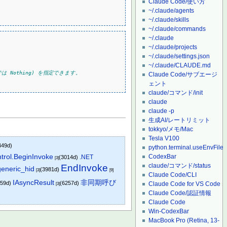
Claude Code/使い方
~/.claude/agents
~/.claude/skills
~/.claude/commands
~/.claude
~/.claude/projects
~/.claude/settings.json
~/.claude/CLAUDE.md
は Nothing) を指定できます。
Claude Code/サブエージ
ェント
claude/コマンド/init
claude
claude -p
生成AI/レートリミット
tokkyo/メモ/Mac
Tesla V100
449d)
python.terminal.useEnvFile
trol.BeginInvoke
CodexBar
.NET
(3014d)
[3]
claude/コマンド/status
EndInvoke
generic_hid
(3981d)
[3]
[9]
Claude Code/CLI
IAsyncResult
非同期呼び
659d)
(6257d)
Claude Code for VS Code
[3]
Claude Code/認証情報
Claude Code
Win-CodexBar
MacBook Pro (Retina, 13-