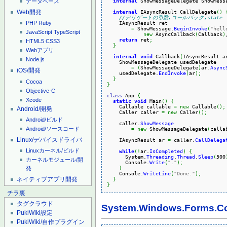
internal
 ShowMessageDelegate ShowMess
データベース
Web開発
internal
 IAsyncResult CallDelegate
(
)
//デリゲートの引数,コールバック,state
    IAsyncResult ret

PHP
Ruby
=
 ShowMessage.
BeginInvoke
(
"hell
JavaScript
TypeScript
new
 AsyncCallback
(
Callback
)
return
 ret
;
HTML5
CSS3
}
Webアプリ
internal
void
 Callback
(
IAsyncResult a
Node.js
    ShowMessageDelegate usedDelegate

=
(
ShowMessageDelegate
)
ar.
Async
iOS/開発
    usedDelegate.
EndInvoke
(
ar
)
;
}
Cocoa
}
Objective-C
class
 App 
{
Xcode
static
void
 Main
(
)
{
    Callable callable 
=
new
 Callable
(
)
;
Android/開発
    Caller caller 
=
new
 Caller
(
)
;
Android/ビルド
    caller.
ShowMessage
Android/ソースコード
=
new
 ShowMessageDelegate
(
calla
Linux/デバイスドライバ
    IAsyncResult ar 
=
 caller.
CallDelega
Linuxカーネル/ビルド
while
(
!
ar.
IsCompleted
)
{
System.
Threading
.
Thread
.
Sleep
(
500
カーネルモジュール/開
      Console.
Write
(
"."
)
;
}
発
    Console.
WriteLine
(
"Done."
)
;
ネイティブアプリ開発
}
}
チラ裏
タグクラウド
System.Windows.Forms.Co
PukiWiki設定
PukiWiki/自作プラグイン