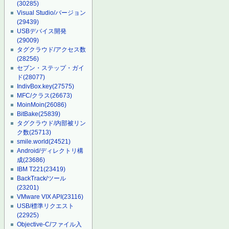
(30285)
Visual Studio/バージョン
(29439)
USBデバイス開発
(29009)
タグクラウド/アクセス数
(28256)
セブン・ステップ・ガイ
ド
(28077)
IndivBox.key
(27575)
MFC/クラス
(26673)
MoinMoin
(26086)
BitBake
(25839)
タグクラウド/内部被リン
ク数
(25713)
smile.world
(24521)
Android/ディレクトリ構
成
(23686)
IBM T221
(23419)
BackTrack/ツール
(23201)
VMware VIX API
(23116)
USB/標準リクエスト
(22925)
Objective-C/ファイル入