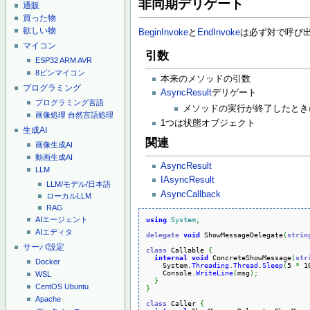
非同期デリゲート
通販
買った物
欲しい物
BeginInvoke
と
EndInvoke
は必ず対で呼び
マイコン
引数
ESP32
ARM
AVR
8ピンマイコン
本来のメソッドの引数
プログラミング
AsyncResult
デリゲート
プログラミング言語
メソッドの実行が終了したとき
画像処理
自然言語処理
1つは状態オブジェクト
生成AI
関連
画像生成AI
動画生成AI
AsyncResult
LLM
IAsyncResult
LLM/モデル/日本語
AsyncCallback
ローカルLLM
RAG
using
System
;
AIエージェント
AIエディタ
delegate
void
 ShowMessageDelegate
(
strin
サーバ設定
class
 Callable 
{
internal
void
 ConcreteShowMessage
(
str
Docker
System.
Threading
.
Thread
.
Sleep
(
5 
*
 1
    Console.
WriteLine
(
msg
)
;
WSL
}
CentOS
Ubuntu
}
Apache
class
 Caller 
{