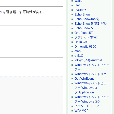
Wails
Flet
PySide6
ク
を引き起こす可能性がある。
Echo Show
Echo Show/root化
Echo Show 5 (第1世代)
Echo Show 5
OnePlus 15T
タブレット/防水
Helio G99
Dimensity 6300
dtab
d-51C
tokkyo/メモ/Android
Windows/イベントビュー
アー
Windows/イベントログ
Get-WinEvent
Windows/イベントビュー
アー/Windowsロ
グ/Application
Windows/イベントビュー
アー/Windowsログ
イベントビューアー
WPA MCP