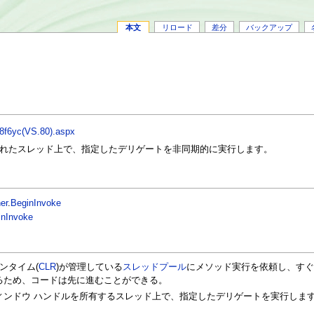
本文
リロード
差分
バックアップ
e08f6yc(VS.80).aspx
れたスレッド上で、指定したデリゲートを非同期的に実行します。
er
.
BeginInvoke
inInvoke
ンタイム(
CLR
)が管理している
スレッドプール
にメソッド実行を依頼し、す
るため、コードは先に進むことができる。
ィンドウ ハンドルを所有するスレッド上で、指定したデリゲートを実行します