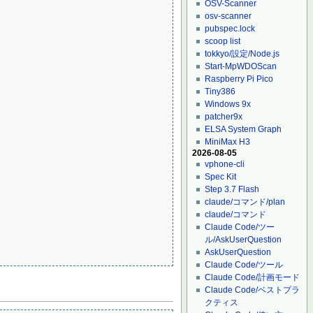
OSV-Scanner
osv-scanner
pubspec.lock
scoop list
tokkyo/設定/Node.js
Start-MpWDOScan
Raspberry Pi Pico
Tiny386
Windows 9x
patcher9x
ELSA System Graph
MiniMax H3
2026-08-05
vphone-cli
Spec Kit
Step 3.7 Flash
claude/コマンド/plan
claude/コマンド
Claude Code/ツー
ル/AskUserQuestion
AskUserQuestion
Claude Code/ツール
Claude Code/計画モード
Claude Code/ベストプラ
クティス