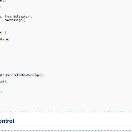
age
;
{
o, from delegate!"
,

, ShowMessage
)
;
r
)
{
State
;
ble.
ConcreteShowMessage
)
;
te
(
)
;
)
;
ntrol