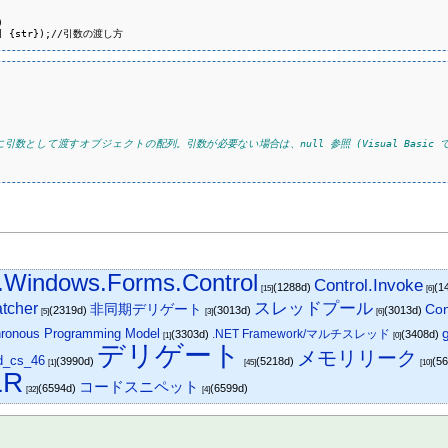


ct[] {str});//引数の渡し方
引数として渡すオブジェクトの配列。引数が必要ない場合は、null 参照 (Visual Basic で
.Windows.Forms.Control
Control.Invoke
(1288d)
(1
[15]
[6]
スレッドプール
tcher
非同期デリゲート
Con
(2319d)
(3013d)
(3013d)
[5]
[3]
[6]
ronous Programming Model
.NET Framework/マルチスレッド
(3303d)
(3408d)
[1]
[0]
デリゲート
メモリリーク
id_cs_46
(3990d)
(5218d)
(5
[1]
[45]
[10]
LR
コードスニペット
(6594d)
(6599d)
[32]
[4]