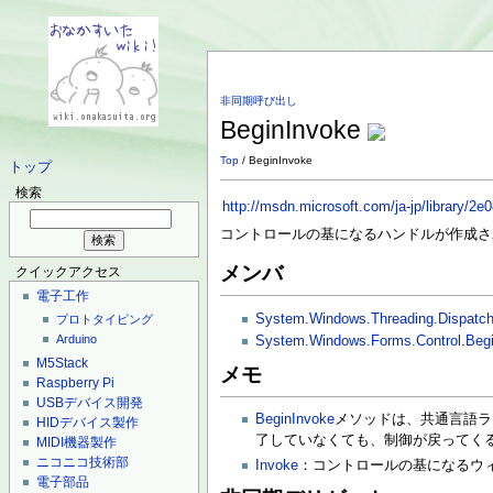
非同期呼び出し
BeginInvoke
Top
/ BeginInvoke
トップ
検索
http://msdn.microsoft.com/ja-jp/library/2
コントロールの基になるハンドルが作成さ
メンバ
クイックアクセス
電子工作
System.Windows.Threading.Dispatch
プロトタイピング
Arduino
System.Windows.Forms.Control
.
Beg
M5Stack
メモ
Raspberry Pi
USBデバイス開発
BeginInvoke
メソッドは、共通言語ラ
HIDデバイス製作
了していなくても、制御が戻ってく
MIDI機器製作
ニコニコ技術部
Invoke
：コントロールの基になるウ
電子部品