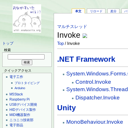
本文
リロード
差分
バ
マルチスレッド
Invoke
Top
/ Invoke
トップ
検索
.NET Framework
クイックアクセス
System.Windows.Forms.
電子工作
Control.Invoke
プロトタイピング
System.Windows.Threadi
Arduino
M5Stack
Dispatcher.Invoke
Raspberry Pi
USBデバイス開発
Unity
HIDデバイス製作
MIDI機器製作
ニコニコ技術部
MonoBehaviour.Invoke
電子部品