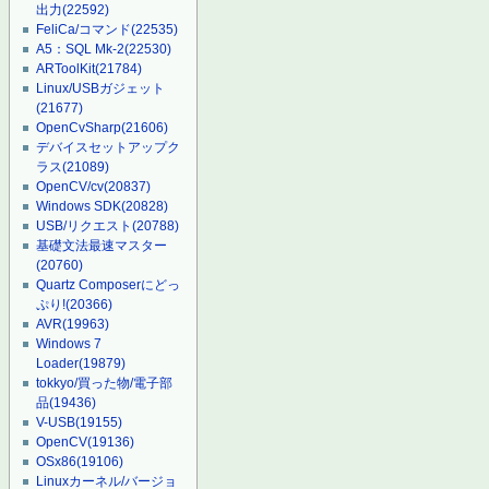
出力
(22592)
FeliCa/コマンド
(22535)
A5：SQL Mk-2
(22530)
ARToolKit
(21784)
Linux/USBガジェット
(21677)
OpenCvSharp
(21606)
デバイスセットアップク
ラス
(21089)
OpenCV/cv
(20837)
Windows SDK
(20828)
USB/リクエスト
(20788)
基礎文法最速マスター
(20760)
Quartz Composerにどっ
ぷり!
(20366)
AVR
(19963)
Windows 7
Loader
(19879)
tokkyo/買った物/電子部
品
(19436)
V-USB
(19155)
OpenCV
(19136)
OSx86
(19106)
Linuxカーネル/バージョ