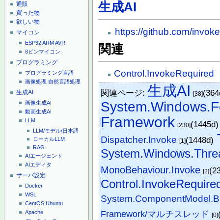
生成AI
通販
買った物
欲しい物
https://github.com/invoke
マイコン
ESP32
ARM
AVR
関連
8ピンマイコン
プログラミング
Control.InvokeRequired
プログラミング言語
画像処理
自然言語処理
生成AI
関連ページ:
(36
生成AI
[38]
System.Windows.F
画像生成AI
動画生成AI
Framework
LLM
(1445d
[230]
LLM/モデル/日本語
Dispatcher.Invoke
(1448d)
ローカルLLM
[1]
RAG
System.Windows.Threa
AIエージェント
AIエディタ
MonoBehaviour.Invoke
(2
[2]
サーバ設定
Control.InvokeRequire
Docker
WSL
System.ComponentModel.B
CentOS
Ubuntu
Framework/マルチスレッド
Apache
[0]