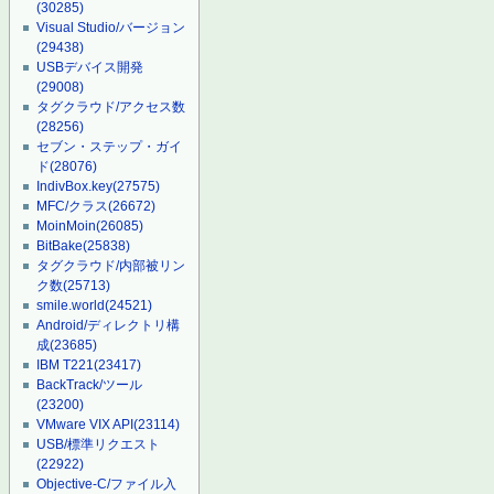
(30285)
Visual Studio/バージョン
(29438)
USBデバイス開発
(29008)
タグクラウド/アクセス数
(28256)
セブン・ステップ・ガイ
ド
(28076)
IndivBox.key
(27575)
MFC/クラス
(26672)
MoinMoin
(26085)
BitBake
(25838)
タグクラウド/内部被リン
ク数
(25713)
smile.world
(24521)
Android/ディレクトリ構
成
(23685)
IBM T221
(23417)
BackTrack/ツール
(23200)
VMware VIX API
(23114)
USB/標準リクエスト
(22922)
Objective-C/ファイル入