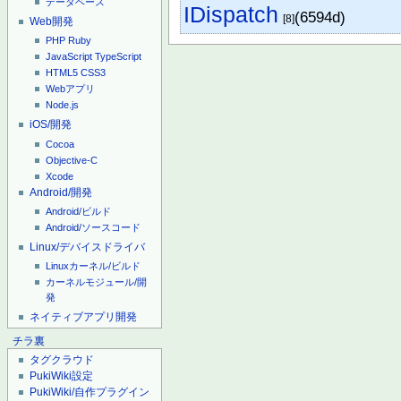
データベース
IDispatch
(6594d)
[8]
Web開発
PHP
Ruby
JavaScript
TypeScript
HTML5
CSS3
Webアプリ
Node.js
iOS/開発
Cocoa
Objective-C
Xcode
Android/開発
Android/ビルド
Android/ソースコード
Linux/デバイスドライバ
Linuxカーネル/ビルド
カーネルモジュール/開
発
ネイティブアプリ開発
チラ裏
タグクラウド
PukiWiki設定
PukiWiki/自作プラグイン