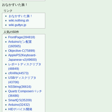
おなかすいた族！
リンク
おなかすいた族！
wiki.nothing.sh
wiki.guttyo.jp
人気の50件
FrontPage
(284818)
Arduino/ピン配置
(160565)
Objective-C
(75899)
ApplePS2Keyboard-
Japanese-v2
(49600)
レポートディスクリプタ
(48849)
cRARk
(44573)
USB/ディスクリプタ
(43706)
NSString
(36616)
Quartz Composer/パッチ
(36486)
SmartQ 5
(35209)
Arduino
(32432)
HIDデバイス/開発