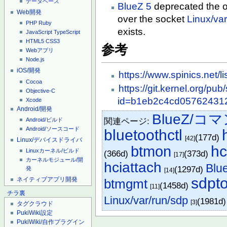
データベース
BlueZ 5
deprecated the o
Web開発
over the socket
Linux/var
PHP
Ruby
exists.
JavaScript
TypeScript
HTML5
CSS3
参考
Webアプリ
Node.js
iOS/開発
https://www.spinics.net/l
Cocoa
https://git.kernel.org/pu
Objective-C
id=b1eb2c4cd05762431
Xcode
Android/開発
BlueZ/コ
関連ページ:
Android/ビルド
Android/ソースコード
bluetoothctl
(177d)
[42]
Linux/デバイスドライバ
hc
btmon
Linuxカーネル/ビルド
(366d)
(373d)
[17]
カーネルモジュール/開
hciattach
Blu
(1297d)
発
[14]
sdpto
ネイティブアプリ開発
btmgmt
(1458d)
[11]
チラ裏
Linux/var/run/sdp
(1981d
[3]
タグクラウド
PukiWiki設定
PukiWiki/自作プラグイン