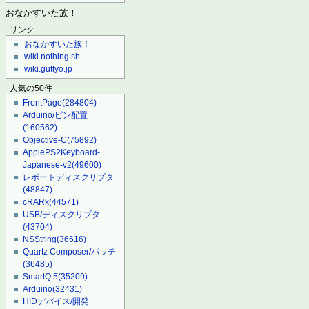
おなかすいた族！
リンク
おなかすいた族！
wiki.nothing.sh
wiki.guttyo.jp
人気の50件
FrontPage
(284804)
Arduino/ピン配置
(160562)
Objective-C
(75892)
ApplePS2Keyboard-
Japanese-v2
(49600)
レポートディスクリプタ
(48847)
cRARk
(44571)
USB/ディスクリプタ
(43704)
NSString
(36616)
Quartz Composer/パッチ
(36485)
SmartQ 5
(35209)
Arduino
(32431)
HIDデバイス/開発