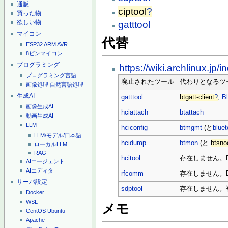
通販
ciptool
?
買った物
欲しい物
gatttool
マイコン
代替
ESP32
ARM
AVR
8ピンマイコン
プログラミング
https://wiki.archlinux.jp/
プログラミング言語
廃止されたツール
代わりとなるツ
画像処理
自然言語処理
生成AI
gatttool
btgatt-client
?
,
B
画像生成AI
hciattach
btattach
動画生成AI
LLM
hciconfig
btmgmt
(と
bluet
LLM/モデル/日本語
hcidump
btmon
(と
btsno
ローカルLLM
RAG
hcitool
存在しません。D-
AIエージェント
AIエディタ
rfcomm
存在しません。D-B
サーバ設定
sdptool
存在しません。複
Docker
WSL
メモ
CentOS
Ubuntu
Apache