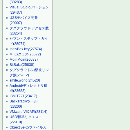
(30283)
Visual Studio/バージョン
(29437)
USBデバイス開発
(29007)
タグクラウド/アクセス数
(28254)
セブン・ステップ・ガイ
ド
(28074)
IndivBox.key
(27574)
MFC/クラス
(26672)
MoinMoin
(26083)
BitBake
(25838)
タグクラウド/内部被リン
ク数
(25712)
smile.world
(24520)
Android/ディレクトリ構
成
(23683)
IBM T221
(23417)
BackTrack/ツール
(23200)
VMware VIX API
(23114)
USB/標準リクエスト
(22919)
Objective-C/ファイル入