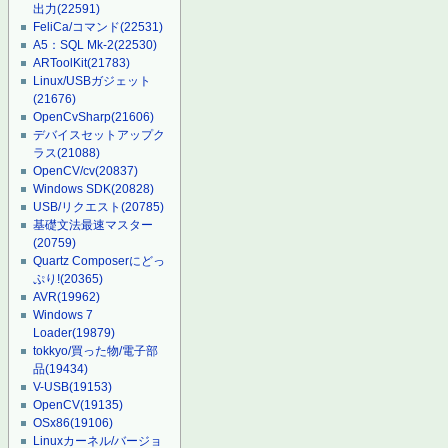
出力
(22591)
FeliCa/コマンド
(22531)
A5：SQL Mk-2
(22530)
ARToolKit
(21783)
Linux/USBガジェット
(21676)
OpenCvSharp
(21606)
デバイスセットアップク
ラス
(21088)
OpenCV/cv
(20837)
Windows SDK
(20828)
USB/リクエスト
(20785)
基礎文法最速マスター
(20759)
Quartz Composerにどっ
ぷり!
(20365)
AVR
(19962)
Windows 7
Loader
(19879)
tokkyo/買った物/電子部
品
(19434)
V-USB
(19153)
OpenCV
(19135)
OSx86
(19106)
Linuxカーネル/バージョ