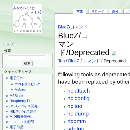
本文
リロード
差分
バ
BlueZ/コマンド
BlueZ/コ
マン
トップ
ド/Deprecated
検索
Top
/
BlueZ
/
コマンド
/ Deprecated
クイックアクセス
following tools as deprecated
電子工作
have been replaced by other 
プロトタイピング
hciattach
Arduino
M5Stack
hciconfig
Raspberry Pi
hcitool
USBデバイス開発
HIDデバイス製作
hcidump
MIDI機器製作
rfcomm
ニコニコ技術部
電子部品
sdptool