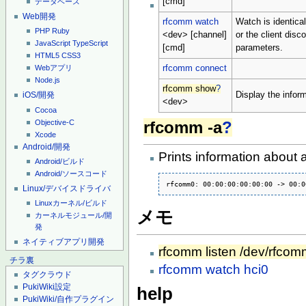
[cmd]
データベース
Web開発
rfcomm watch
Watch is identica
PHP
Ruby
<dev> [channel]
or the client disc
JavaScript
TypeScript
[cmd]
parameters.
HTML5
CSS3
rfcomm connect
Webアプリ
Node.js
rfcomm show
?
Display the infor
iOS/開発
<dev>
Cocoa
Objective-C
rfcomm -a
?
Xcode
Android/開発
Prints information about
Android/ビルド
Android/ソースコード
rfcomm0: 00:00:00:00:00:00 -> 00:0
Linux/デバイスドライバ
Linuxカーネル/ビルド
メモ
カーネルモジュール/開
発
ネイティブアプリ開発
rfcomm listen /dev/rfco
チラ裏
rfcomm watch hci0
タグクラウド
PukiWiki設定
help
PukiWiki/自作プラグイン