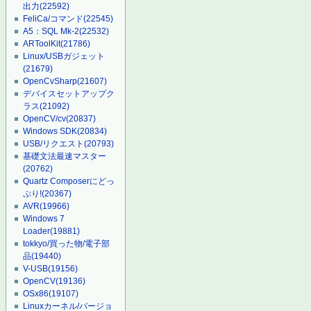
出力
(22592)
FeliCa/コマンド
(22545)
A5：SQL Mk-2
(22532)
ARToolKit
(21786)
Linux/USBガジェット
(21679)
OpenCvSharp
(21607)
デバイスセットアップク
ラス
(21092)
OpenCV/cv
(20837)
Windows SDK
(20834)
USB/リクエスト
(20793)
基礎文法最速マスター
(20762)
Quartz Composerにどっ
ぷり!
(20367)
AVR
(19966)
Windows 7
Loader
(19881)
tokkyo/買った物/電子部
品
(19440)
V-USB
(19156)
OpenCV
(19136)
OSx86
(19107)
Linuxカーネル/バージョ