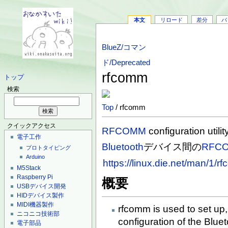
本文
リロード
差分
バ
BlueZ/コマン
ド/Deprecated
rfcomm
トップ
検索
Top
/ rfcomm
クイックアクセス
RFCOMM
configuration utilit
電子工作
Bluetooth
デバイス間の
RFC
プロトタイピング
Arduino
https://linux.die.net/man/1/r
M5Stack
Raspberry Pi
概要
USBデバイス開発
HIDデバイス製作
MIDI機器製作
rfcomm is used to set up,
ニコニコ技術部
configuration of the Blue
電子部品