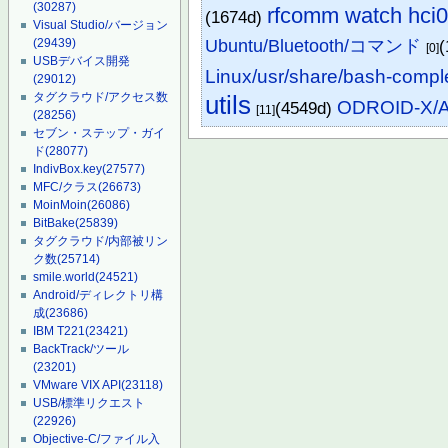
(30287)
rfcomm watch hci
(1674d)
Visual Studio/バージョン
(29439)
Ubuntu/Bluetooth/コマンド
(
[0]
USBデバイス開発
Linux/usr/share/bash-compl
(29012)
タグクラウド/アクセス数
utils
ODROID-X/An
(4549d)
[11]
(28256)
セブン・ステップ・ガイ
ド
(28077)
IndivBox.key
(27577)
MFC/クラス
(26673)
MoinMoin
(26086)
BitBake
(25839)
タグクラウド/内部被リン
ク数
(25714)
smile.world
(24521)
Android/ディレクトリ構
成
(23686)
IBM T221
(23421)
BackTrack/ツール
(23201)
VMware VIX API
(23118)
USB/標準リクエスト
(22926)
Objective-C/ファイル入