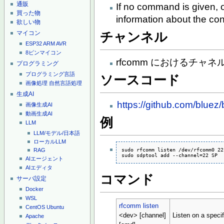
通販
If no command is given, or
買った物
information about the co
欲しい物
マイコン
チャンネル
ESP32
ARM
AVR
8ピンマイコン
rfcomm におけるチャネ
プログラミング
プログラミング言語
ソースコード
画像処理
自然言語処理
生成AI
https://github.com/bluez
画像生成AI
動画生成AI
例
LLM
LLM/モデル/日本語
ローカルLLM
sudo rfcomm listen /dev/rfcomm0 22

RAG
sudo sdptool add --channel=22 SP
AIエージェント
AIエディタ
コマンド
サーバ設定
Docker
WSL
rfcomm listen
CentOS
Ubuntu
<dev> [channel]
Listen on a speci
Apache