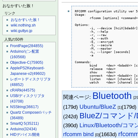
おなかすいた族！
RFCOMM configuration utility ver 5.
リンク
Usage:

	rfcomm [options] <command> <dev>

おなかすいた族！
Options:

wiki.nothing.sh
	-i, --device [hciX|bdaddr]     Local HCI device or BD Address

wiki.guttyo.jp
	-h, --help                     Display help

	-r, --raw                      Switch TTY into raw mode

	-A, --auth                     Enable authentication

人気の50件
	-E, --encrypt                  Enable encryption

	-S, --secure                   Secure connection

FrontPage
(284855)
	-M, --master                   Become the master of a piconet

Arduino/ピン配置
	-L, --linger [seconds]         Set linger timeout

	-a                             Show all devices (default)

(160568)
Commands:

Objective-C
(75905)
	bind     <dev> <bdaddr> [channel]	Bind device

ApplePS2Keyboard-
	release  <dev>                   	Release device

	show     <dev>                   	Show device

Japanese-v2
(49602)
	connect  <dev> <bdaddr> [channel]	Connect device

	listen   <dev> [channel [cmd]]   	Listen

レポートディスクリプタ
(48852)
cRARk
(44575)
Bluetooth
USB/ディスクリプタ
関連ページ:
[2
(43708)
Ubuntu/BlueZ
(179d)
(179d
NSString
(36617)
[1]
Quartz Composer/パッチ
BlueZ/コマンド/D
(242d)
(36489)
SmartQ 5
(35211)
Linux/Bluetooth/コ
(390d)
Arduino
(32434)
rfcomm
rfcomm bind
(1663d)
HIDデバイス/開発
[0]