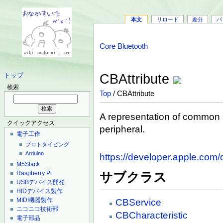
本文
リロード
差分
バ
Core Bluetooth
CBAttribute
トップ
検索
Top
/ CBAttribute
A representation of common a
クイックアクセス
peripheral.
電子工作
プロトタイピング
Arduino
https://developer.apple.com/
M5Stack
Raspberry Pi
サブクラス
USBデバイス開発
HIDデバイス製作
MIDI機器製作
CBService
ニコニコ技術部
CBCharacteristic
電子部品