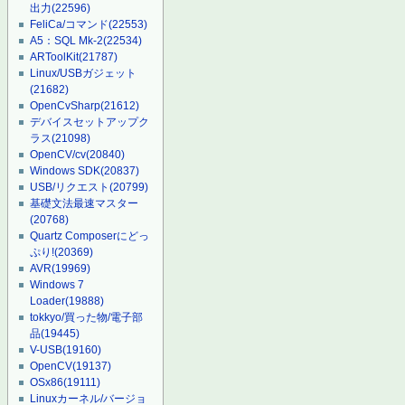
出力
(22596)
FeliCa/コマンド
(22553)
A5：SQL Mk-2
(22534)
ARToolKit
(21787)
Linux/USBガジェット
(21682)
OpenCvSharp
(21612)
デバイスセットアップク
ラス
(21098)
OpenCV/cv
(20840)
Windows SDK
(20837)
USB/リクエスト
(20799)
基礎文法最速マスター
(20768)
Quartz Composerにどっ
ぷり!
(20369)
AVR
(19969)
Windows 7
Loader
(19888)
tokkyo/買った物/電子部
品
(19445)
V-USB
(19160)
OpenCV
(19137)
OSx86
(19111)
Linuxカーネル/バージョ