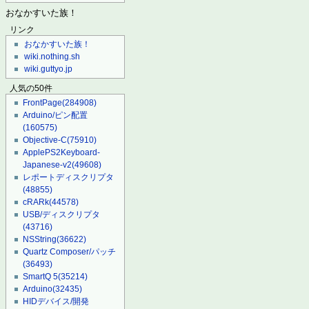
おなかすいた族！
リンク
おなかすいた族！
wiki.nothing.sh
wiki.guttyo.jp
人気の50件
FrontPage
(284908)
Arduino/ピン配置
(160575)
Objective-C
(75910)
ApplePS2Keyboard-
Japanese-v2
(49608)
レポートディスクリプタ
(48855)
cRARk
(44578)
USB/ディスクリプタ
(43716)
NSString
(36622)
Quartz Composer/パッチ
(36493)
SmartQ 5
(35214)
Arduino
(32435)
HIDデバイス/開発