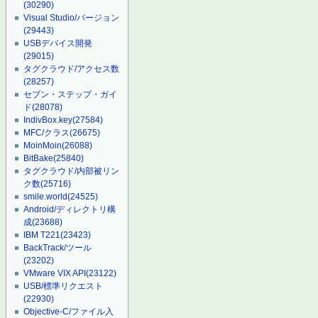
(30290)
Visual Studio/バージョン
(29443)
USBデバイス開発
(29015)
タグクラウド/アクセス数
(28257)
セブン・ステップ・ガイ
ド
(28078)
IndivBox.key
(27584)
MFC/クラス
(26675)
MoinMoin
(26088)
BitBake
(25840)
タグクラウド/内部被リン
ク数
(25716)
smile.world
(24525)
Android/ディレクトリ構
成
(23688)
IBM T221
(23423)
BackTrack/ツール
(23202)
VMware VIX API
(23122)
USB/標準リクエスト
(22930)
Objective-C/ファイル入