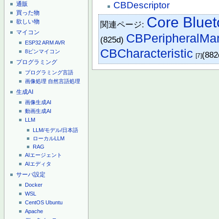
CBDescriptor
通販
買った物
Core Bluet
欲しい物
関連ページ:
マイコン
CBPeripheralMa
(825d)
ESP32
ARM
AVR
CBCharacteristic
8ピンマイコン
(882
[7]
プログラミング
プログラミング言語
画像処理
自然言語処理
生成AI
画像生成AI
動画生成AI
LLM
LLM/モデル/日本語
ローカルLLM
RAG
AIエージェント
AIエディタ
サーバ設定
Docker
WSL
CentOS
Ubuntu
Apache