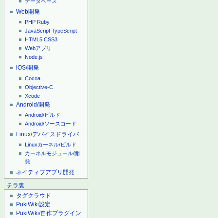
データベース
Web開発
PHP
Ruby
JavaScript
TypeScript
HTML5
CSS3
Webアプリ
Node.js
iOS/開発
Cocoa
Objective-C
Xcode
Android/開発
Android/ビルド
Android/ソースコード
Linux/デバイスドライバ
Linuxカーネル/ビルド
カーネルモジュール/開
発
ネイティブアプリ開発
チラ裏
タグクラウド
PukiWiki設定
PukiWiki/自作プラグイン