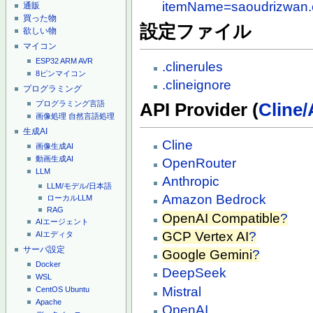
itemName=saoudrizwan.
通販
買った物
設定ファイル
欲しい物
マイコン
ESP32
ARM
AVR
.clinerules
8ピンマイコン
.clineignore
プログラミング
プログラミング言語
API Provider (
Cline/
画像処理
自然言語処理
生成AI
Cline
画像生成AI
動画生成AI
OpenRouter
LLM
Anthropic
LLM/モデル/日本語
Amazon Bedrock
ローカルLLM
RAG
OpenAI Compatible
?
AIエージェント
GCP Vertex AI
?
AIエディタ
サーバ設定
Google Gemini
?
Docker
DeepSeek
WSL
Mistral
CentOS
Ubuntu
Apache
OpenAI