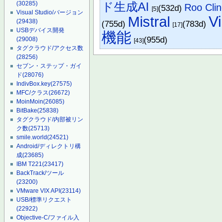
(30285)
ド生成AI
Roo Cli
(532d)
[5]
Visual Studio/バージョン
V
Mistral
(29438)
(755d)
(783d)
[17]
USBデバイス開発
機能
(955d)
(29008)
[43]
タグクラウド/アクセス数
(28256)
セブン・ステップ・ガイ
ド
(28076)
IndivBox.key
(27575)
MFC/クラス
(26672)
MoinMoin
(26085)
BitBake
(25838)
タグクラウド/内部被リン
ク数
(25713)
smile.world
(24521)
Android/ディレクトリ構
成
(23685)
IBM T221
(23417)
BackTrack/ツール
(23200)
VMware VIX API
(23114)
USB/標準リクエスト
(22922)
Objective-C/ファイル入