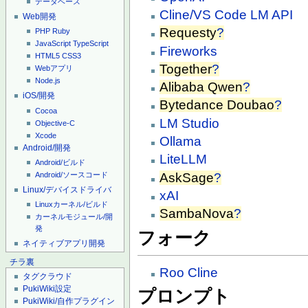
データベース
Cline/VS Code LM API
Web開発
Requesty
?
PHP
Ruby
JavaScript
TypeScript
Fireworks
HTML5
CSS3
Together
?
Webアプリ
Node.js
Alibaba Qwen
?
iOS/開発
Bytedance Doubao
?
Cocoa
LM Studio
Objective-C
Xcode
Ollama
Android/開発
LiteLLM
Android/ビルド
AskSage
?
Android/ソースコード
Linux/デバイスドライバ
xAI
Linuxカーネル/ビルド
SambaNova
?
カーネルモジュール/開
発
フォーク
ネイティブアプリ開発
チラ裏
Roo Cline
タグクラウド
PukiWiki設定
プロンプト
PukiWiki/自作プラグイン