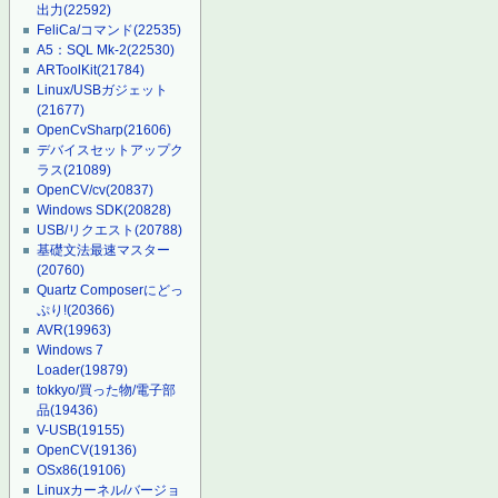
出力
(22592)
FeliCa/コマンド
(22535)
A5：SQL Mk-2
(22530)
ARToolKit
(21784)
Linux/USBガジェット
(21677)
OpenCvSharp
(21606)
デバイスセットアップク
ラス
(21089)
OpenCV/cv
(20837)
Windows SDK
(20828)
USB/リクエスト
(20788)
基礎文法最速マスター
(20760)
Quartz Composerにどっ
ぷり!
(20366)
AVR
(19963)
Windows 7
Loader
(19879)
tokkyo/買った物/電子部
品
(19436)
V-USB
(19155)
OpenCV
(19136)
OSx86
(19106)
Linuxカーネル/バージョ