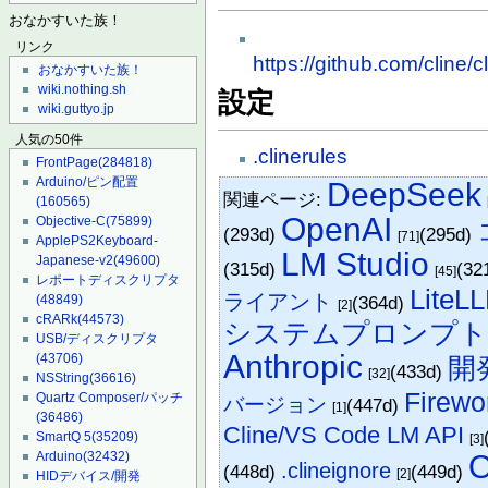
おなかすいた族！
リンク
https://github.com/cline/
おなかすいた族！
wiki.nothing.sh
設定
wiki.guttyo.jp
人気の50件
.clinerules
FrontPage
(284818)
Arduino/ピン配置
DeepSeek
関連ページ:
(160565)
OpenAI
Objective-C
(75899)
(293d)
(295d)
[71]
ApplePS2Keyboard-
LM Studio
Japanese-v2
(49600)
(315d)
(32
[45]
レポートディスクリプタ
LiteL
ライアント
(48849)
(364d)
[2]
cRARk
(44573)
システムプロンプ
USB/ディスクリプタ
Anthropic
(43706)
開
(433d)
[32]
NSString
(36616)
Firewo
Quartz Composer/パッチ
バージョン
(447d)
[1]
(36486)
Cline/VS Code LM API
SmartQ 5
(35209)
[3]
Arduino
(32432)
O
.clineignore
(448d)
(449d)
[2]
HIDデバイス/開発