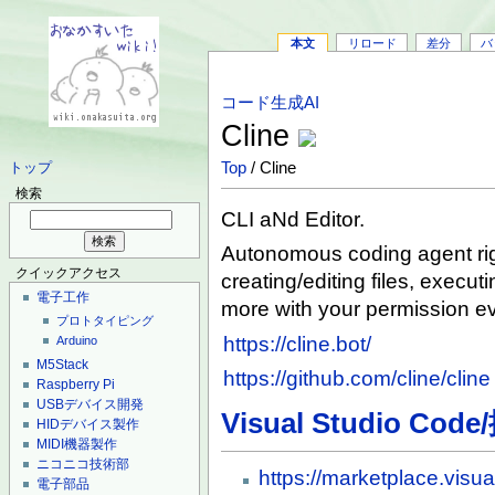
本文
リロード
差分
バ
コード生成AI
Cline
Top
/ Cline
トップ
検索
CLI aNd Editor.
Autonomous coding agent righ
クイックアクセス
creating/editing files, exec
電子工作
more with your permission ev
プロトタイピング
https://cline.bot/
Arduino
M5Stack
https://github.com/cline/cline
Raspberry Pi
USBデバイス開発
Visual Studio Co
HIDデバイス製作
MIDI機器製作
ニコニコ技術部
https://marketplace.visu
電子部品