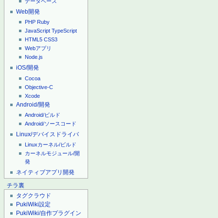
データベース
Web開発
PHP
Ruby
JavaScript
TypeScript
HTML5
CSS3
Webアプリ
Node.js
iOS/開発
Cocoa
Objective-C
Xcode
Android/開発
Android/ビルド
Android/ソースコード
Linux/デバイスドライバ
Linuxカーネル/ビルド
カーネルモジュール/開
発
ネイティブアプリ開発
チラ裏
タグクラウド
PukiWiki設定
PukiWiki/自作プラグイン