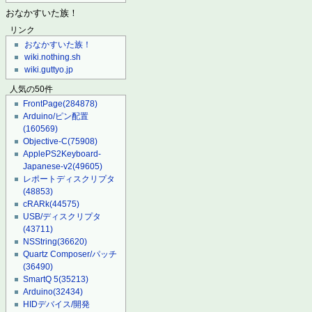
おなかすいた族！
リンク
おなかすいた族！
wiki.nothing.sh
wiki.guttyo.jp
人気の50件
FrontPage
(284878)
Arduino/ピン配置
(160569)
Objective-C
(75908)
ApplePS2Keyboard-
Japanese-v2
(49605)
レポートディスクリプタ
(48853)
cRARk
(44575)
USB/ディスクリプタ
(43711)
NSString
(36620)
Quartz Composer/パッチ
(36490)
SmartQ 5
(35213)
Arduino
(32434)
HIDデバイス/開発