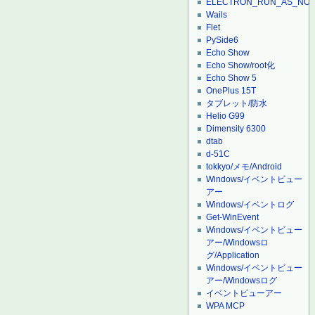
ELECTRON_RUN_AS_NO
Wails
Flet
PySide6
Echo Show
Echo Show/root化
Echo Show 5
OnePlus 15T
タブレット/防水
Helio G99
Dimensity 6300
dtab
d-51C
tokkyo/メモ/Android
Windows/イベントビュー
アー
Windows/イベントログ
Get-WinEvent
Windows/イベントビュー
アー/Windowsロ
グ/Application
Windows/イベントビュー
アー/Windowsログ
イベントビューアー
WPA MCP