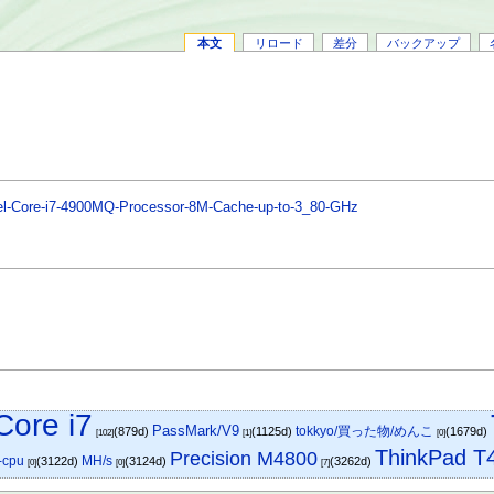
本文
リロード
差分
バックアップ
Intel-Core-i7-4900MQ-Processor-8M-Cache-up-to-3_80-GHz
Core i7
PassMark/V9
tokkyo/買った物/めんこ
(879d)
(1125d)
(1679d)
[102]
[1]
[0]
ThinkPad T
Precision M4800
-cpu
MH/s
(3122d)
(3124d)
(3262d)
[0]
[0]
[7]