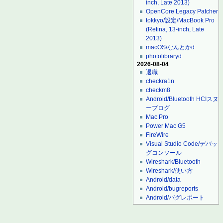
inch, Late 2013)
OpenCore Legacy Patcher
tokkyo/設定/MacBook Pro
(Retina, 13-inch, Late
2013)
macOS/なんとかd
photolibraryd
2026-08-04
退職
checkra1n
checkm8
Android/Bluetooth HCIスヌ
ープログ
Mac Pro
Power Mac G5
FireWire
Visual Studio Code/デバッ
グコンソール
Wireshark/Bluetooth
Wireshark/使い方
Android/data
Android/bugreports
Android/バグレポート