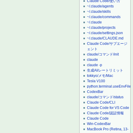
Claude Code/使い方
~/.claude/agents
~/.claude/skills
~/.claude/commands
~/.claude
~/.claude/projects
~/.claude/settings.json
~/.claude/CLAUDE.md
Claude Code/サブエージ
ェント
claude/コマンド/init
claude
claude -p
生成AI/レートリミット
tokkyo/メモ/Mac
Tesla V100
python.terminal.useEnvFile
CodexBar
claude/コマンド/status
Claude Code/CLI
Claude Code for VS Code
Claude Code/認証情報
Claude Code
Win-CodexBar
MacBook Pro (Retina, 13-