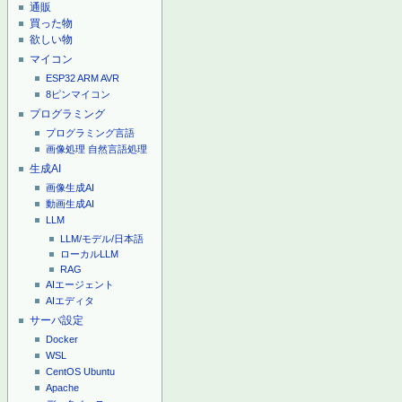
通販
買った物
欲しい物
マイコン
ESP32
ARM
AVR
8ピンマイコン
プログラミング
プログラミング言語
画像処理
自然言語処理
生成AI
画像生成AI
動画生成AI
LLM
LLM/モデル/日本語
ローカルLLM
RAG
AIエージェント
AIエディタ
サーバ設定
Docker
WSL
CentOS
Ubuntu
Apache