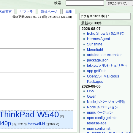
検索：
名前変更
リファラ
新規ページ
編集
アクセス:1099 本日:1
最終更新:2018-01-21 (日) 06:15:33 (3122d)
最新の100件
2026-08-07
Echo Show 5 (第1世代)
Hermes Agent
Sunshine
Moonlight
arduino-ide-extension
package.json
tokkyo/メモ/セキュリティ
app.getPath
OpenSSF Malicious
Packages
2026-08-06
OSV
Qwen
Node.js/バージョン管理
Node.js/バージョン
ThinkPad W540
npm/バージョン
[25]
npm config get min-
440p
release-age
Haswell-H
(3331d)
(3680d)
[10]
[1]
npm config list