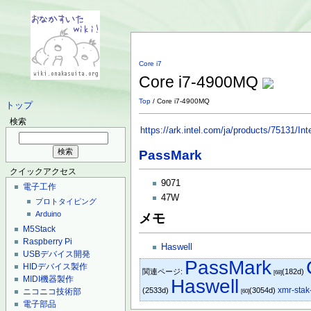
Core i7
Core i7-4900MQ
Top
/ Core i7-4900MQ
トップ
検索
https://ark.intel.com/ja/products/75131/
PassMark
クイックアクセス
9071
電子工作
47W
プロトタイピング
Arduino
メモ
M5Stack
Raspberry Pi
Haswell
USBデバイス開発
PassMark
HIDデバイス製作
関連ページ:
(182d)
[68]
MIDI機器製作
Haswell
xmr-stak
(2533d)
(3054d)
ニコニコ技術部
[60]
電子部品