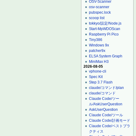
OSV-Scanner
osv-scanner
pubspec.lock
scoop list
tokkyo/設定/Node.js
Start-MpWDOScan
Raspberry Pi Pico
Tiny386
Windows 9x
patcher9x
ELSA System Graph
MiniMax H3
2026-08-05
vphone-cli
Spec Kit
Step 3.7 Flash
claude/コマンド/plan
claude/コマンド
Claude Code/ツー
ル/AskUserQuestion
AskUserQuestion
Claude Code/ツール
Claude Code/計画モード
Claude Code/ベストプラ
クティス