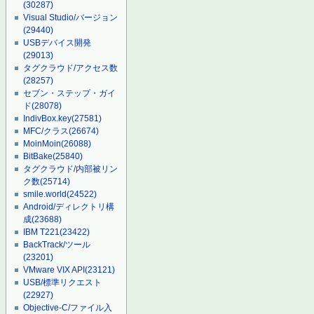
(30287)
Visual Studio/バージョン
(29440)
USBデバイス開発
(29013)
タグクラウド/アクセス数
(28257)
セブン・ステップ・ガイ
ド
(28078)
IndivBox.key
(27581)
MFC/クラス
(26674)
MoinMoin
(26088)
BitBake
(25840)
タグクラウド/内部被リン
ク数
(25714)
smile.world
(24522)
Android/ディレクトリ構
成
(23688)
IBM T221
(23422)
BackTrack/ツール
(23201)
VMware VIX API
(23121)
USB/標準リクエスト
(22927)
Objective-C/ファイル入