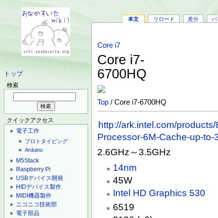
本文
リロード
差分
バ
Core i7
Core i7-
6700HQ
トップ
検索
Top
/ Core i7-6700HQ
クイックアクセス
http://ark.intel.com/product
電子工作
Processor-6M-Cache-up-to
プロトタイピング
2.6GHz～3.5GHz
Arduino
M5Stack
14nm
Raspberry Pi
USBデバイス開発
45W
HIDデバイス製作
Intel HD Graphics 530
MIDI機器製作
ニコニコ技術部
6519
電子部品