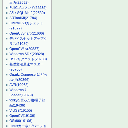
出力
(22592)
FeliCa/コマンド
(22535)
A5：SQL Mk-2
(22530)
ARToolKit
(21784)
Linux/USBガジェット
(21677)
OpenCvSharp
(21606)
デバイスセットアップク
ラス
(21089)
OpenCV/cv
(20837)
Windows SDK
(20828)
USB/リクエスト
(20788)
基礎文法最速マスター
(20760)
Quartz Composerにどっ
ぷり!
(20366)
AVR
(19963)
Windows 7
Loader
(19879)
tokkyo/買った物/電子部
品
(19436)
V-USB
(19155)
OpenCV
(19136)
OSx86
(19106)
Linuxカーネル/バージョ