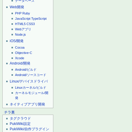
データベース
Web開発
PHP
Ruby
JavaScript
TypeScript
HTML5
CSS3
Webアプリ
Node.js
iOS/開発
Cocoa
Objective-C
Xcode
Android/開発
Android/ビルド
Android/ソースコード
Linux/デバイスドライバ
Linuxカーネル/ビルド
カーネルモジュール/開
発
ネイティブアプリ開発
チラ裏
タグクラウド
PukiWiki設定
PukiWiki/自作プラグイン