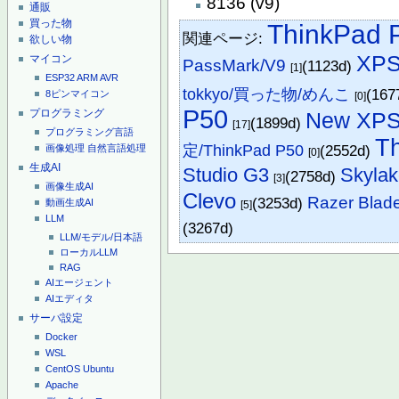
8136 (v9)
通販
買った物
ThinkPad 
関連ページ:
欲しい物
XPS
マイコン
PassMark/V9
(1123d)
[1]
ESP32
ARM
AVR
tokkyo/買った物/めんこ
(167
8ピンマイコン
[0]
P50
プログラミング
New XPS
(1899d)
[17]
プログラミング言語
T
定/ThinkPad P50
(2552d)
画像処理
自然言語処理
[0]
生成AI
Studio G3
Skyla
(2758d)
[3]
画像生成AI
Clevo
Razer Blad
(3253d)
動画生成AI
[5]
LLM
(3267d)
LLM/モデル/日本語
ローカルLLM
RAG
AIエージェント
AIエディタ
サーバ設定
Docker
WSL
CentOS
Ubuntu
Apache