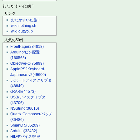
おなかすいた族！
リンク
おなかすいた族！
wiki.nothing.sh
wiki.guttyo.jp
人気の50件
FrontPage
(284818)
Arduino/ピン配置
(160565)
Objective-C
(75899)
ApplePS2Keyboard-
Japanese-v2
(49600)
レポートディスクリプタ
(48849)
cRARk
(44573)
USB/ディスクリプタ
(43706)
NSString
(36616)
Quartz Composer/パッチ
(36486)
SmartQ 5
(35209)
Arduino
(32432)
HIDデバイス/開発