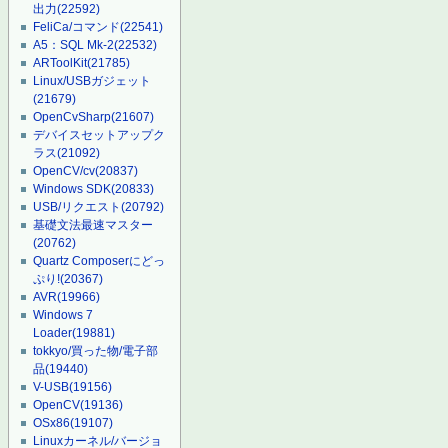
出力
(22592)
FeliCa/コマンド
(22541)
A5：SQL Mk-2
(22532)
ARToolKit
(21785)
Linux/USBガジェット
(21679)
OpenCvSharp
(21607)
デバイスセットアップク
ラス
(21092)
OpenCV/cv
(20837)
Windows SDK
(20833)
USB/リクエスト
(20792)
基礎文法最速マスター
(20762)
Quartz Composerにどっ
ぷり!
(20367)
AVR
(19966)
Windows 7
Loader
(19881)
tokkyo/買った物/電子部
品
(19440)
V-USB
(19156)
OpenCV
(19136)
OSx86
(19107)
Linuxカーネル/バージョ