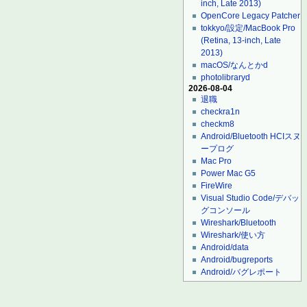
inch, Late 2013)
OpenCore Legacy Patcher
tokkyo/設定/MacBook Pro
(Retina, 13-inch, Late
2013)
macOS/なんとかd
photolibraryd
2026-08-04
退職
checkra1n
checkm8
Android/Bluetooth HCIスヌ
ープログ
Mac Pro
Power Mac G5
FireWire
Visual Studio Code/デバッ
グコンソール
Wireshark/Bluetooth
Wireshark/使い方
Android/data
Android/bugreports
Android/バグレポート