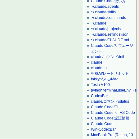
Claude Code/使い方
~/.claude/agents
~/.claude/skills
~/.claude/commands
~/.claude
~/.claude/projects
~/.claude/settings.json
~/.claude/CLAUDE.md
Claude Code/サブエージ
ェント
claude/コマンド/init
claude
claude -p
生成AI/レートリミット
tokkyo/メモ/Mac
Tesla V100
python.terminal.useEnvFile
CodexBar
claude/コマンド/status
Claude Code/CLI
Claude Code for VS Code
Claude Code/認証情報
Claude Code
Win-CodexBar
MacBook Pro (Retina, 13-