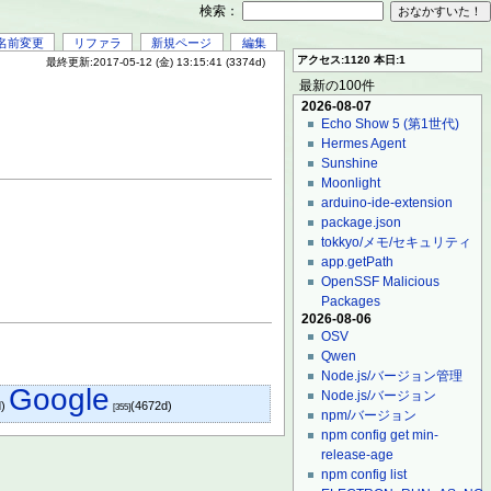
検索：
名前変更
リファラ
新規ページ
編集
アクセス:1120 本日:1
最終更新:2017-05-12 (金) 13:15:41 (3374d)
最新の100件
2026-08-07
Echo Show 5 (第1世代)
Hermes Agent
Sunshine
Moonlight
arduino-ide-extension
package.json
tokkyo/メモ/セキュリティ
app.getPath
OpenSSF Malicious
Packages
2026-08-06
OSV
Qwen
Node.js/バージョン管理
Google
Node.js/バージョン
d)
(4672d)
[355]
npm/バージョン
npm config get min-
release-age
npm config list