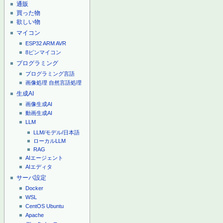
通販
買った物
欲しい物
マイコン
ESP32
ARM
AVR
8ピンマイコン
プログラミング
プログラミング言語
画像処理
自然言語処理
生成AI
画像生成AI
動画生成AI
LLM
LLM/モデル/日本語
ローカルLLM
RAG
AIエージェント
AIエディタ
サーバ設定
Docker
WSL
CentOS
Ubuntu
Apache