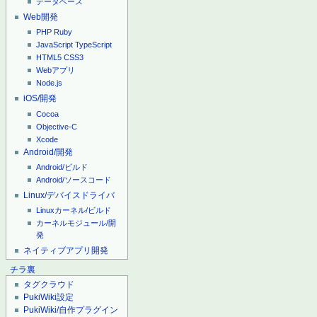
データベース
Web開発
PHP
Ruby
JavaScript
TypeScript
HTML5
CSS3
Webアプリ
Node.js
iOS/開発
Cocoa
Objective-C
Xcode
Android/開発
Android/ビルド
Android/ソースコード
Linux/デバイスドライバ
Linuxカーネル/ビルド
カーネルモジュール/開
発
ネイティブアプリ開発
チラ裏
タグクラウド
PukiWiki設定
PukiWiki/自作プラグイン