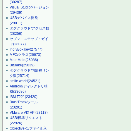
(30287)
Visual Studio/バージョン
(29439)
USBデバイス開発
(29011)
タグクラウド/アクセス数
(28256)
セブン・ステップ・ガイ
ド
(28077)
IndivBox.key
(27577)
MFC/クラス
(26673)
MoinMoin
(26086)
BitBake
(25839)
タグクラウド/内部被リン
ク数
(25714)
smile.world
(24521)
Android/ディレクトリ構
成
(23686)
IBM T221
(23420)
BackTrack/ツール
(23201)
VMware VIX API
(23118)
USB/標準リクエスト
(22926)
Objective-C/ファイル入