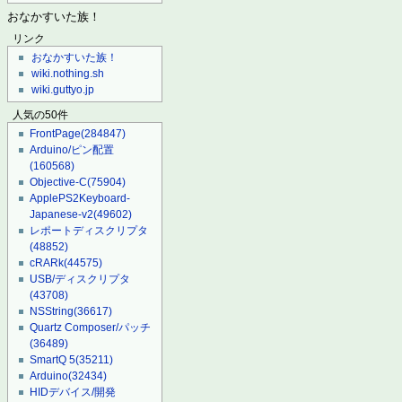
おなかすいた族！
リンク
おなかすいた族！
wiki.nothing.sh
wiki.guttyo.jp
人気の50件
FrontPage
(284847)
Arduino/ピン配置
(160568)
Objective-C
(75904)
ApplePS2Keyboard-
Japanese-v2
(49602)
レポートディスクリプタ
(48852)
cRARk
(44575)
USB/ディスクリプタ
(43708)
NSString
(36617)
Quartz Composer/パッチ
(36489)
SmartQ 5
(35211)
Arduino
(32434)
HIDデバイス/開発