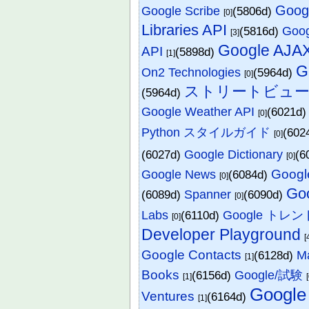
Goog
Google Scribe
(5806d)
[0]
Libraries API
(5816d)
Goo
[3]
Google AJAX
API
(5898d)
[1]
G
On2 Technologies
(5964d)
[0]
ストリートビュ
(5964d)
Google Weather API
(6021d
[0]
Python スタイルガイド
(602
[0]
(6027d)
Google Dictionary
(6
[0]
Googl
Google News
(6084d)
[0]
Go
(6089d)
Spanner
(6090d)
[0]
Labs
(6110d)
Google トレン
[0]
Developer Playground
[
Google Contacts
(6128d)
M
[1]
Books
(6156d)
Google/試験
[1]
Google
Ventures
(6164d)
[1]