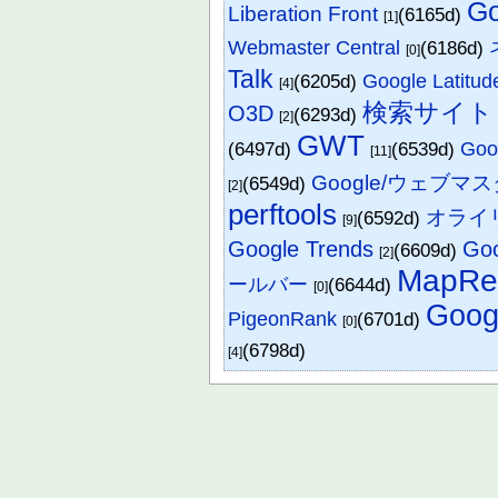
Go
Liberation Front
(6165d)
[1]
Webmaster Central
(6186d)
[0]
Talk
(6205d)
Google Latitud
[4]
検索サイト
O3D
(6293d)
[2]
GWT
(6497d)
(6539d)
Goo
[11]
Google/ウェブマ
(6549d)
[2]
perftools
オライ
(6592d)
[9]
Google Trends
Goo
(6609d)
[2]
MapRe
ールバー
(6644d)
[0]
Goog
PigeonRank
(6701d)
[0]
(6798d)
[4]