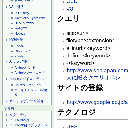
O3D
データベース
Web開発
V8
PHP
Ruby
クエリ
JavaScript
TypeScript
HTML5
CSS3
Webアプリ
site:<url>
Node.js
filetype:<extension>
iOS/開発
Cocoa
allinurl:<keyword>
Objective-C
define <keyword>
Xcode
Android/開発
-<keyword>
Android/ビルド
http://www.seojapa
Android/ソースコード
人に贈るクエリオペレ
Linux/デバイスドライバ
Linuxカーネル/ビルド
サイトの登録
カーネルモジュール/開
発
ネイティブアプリ開発
http://www.google.co.jp/a
チラ裏
テクノロジ
タグクラウド
PukiWiki設定
PukiWiki/自作プラグイン
GFS