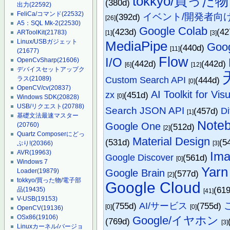
tokkyo/買った物
(380d)
出力
(22592)
FeliCa/コマンド
(22532)
イベント/開発者向
(392d)
[26]
A5：SQL Mk-2
(22530)
Google Colab
(423d)
(4
ARToolKit
(21783)
[1]
[3]
Linux/USBガジェット
MediaPipe
Goo
(440d)
[11]
(21677)
Flow
I/O
OpenCvSharp
(21606)
(442d)
(442d)
[6]
[12]
デバイスセットアップク
ラス
(21089)
Custom Search API
(444d)
[0]
OpenCV/cv
(20837)
AI Toolkit for Vi
zx
(451d)
[0]
Windows SDK
(20828)
USB/リクエスト
(20788)
Search JSON API
(457d)
D
[1]
基礎文法最速マスター
Note
Google One
(20760)
(512d)
[2]
Quartz Composerにどっ
Material Design
(531d)
(5
ぷり!
(20366)
[3]
AVR
(19963)
Ima
Google Discover
(561d)
[0]
Windows 7
Yarn
Google Brain
Loader
(19879)
(577d)
[2]
tokkyo/買った物/電子部
Google Cloud
(61
品
(19435)
[41]
V-USB
(19153)
(755d)
AI/サービス
(755d)
[0]
[0]
OpenCV
(19136)
OSx86
(19106)
Google/イヤホン
(769d)
[3]
Linuxカーネル/バージョ