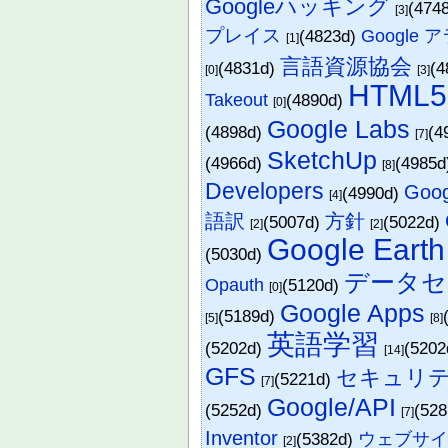
Googleハッキング
(474
[3]
プレイス
(4823d)
Google 
[1]
言語資源協会
(4831d)
(4
[0]
[3]
HTML5
Takeout
(4890d)
[0]
Google Labs
(4898d)
(4
[7]
SketchUp
(4966d)
(4985
[8]
Developers
Goo
(4990d)
[4]
語訳
方針
(5007d)
(5022d)
[2]
[2]
Google Earth
(5030d)
データセ
Opauth
(5120d)
[0]
Google Apps
(5189d)
[5]
[8]
英語学習
(5202d)
(520
[14]
GFS
セキュリ
(5221d)
[7]
Google/API
(5252d)
(52
[7]
Inventor
(5382d)
ウェブサイ
[2]