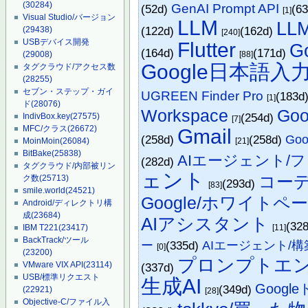
(30284)
GenAI Prompt API
(52d)
(6
[1]
Visual Studio/バージョン
LLM
LL
(122d)
(162d)
(29438)
[240]
USBデバイス開発
Flutter
Go
(164d)
(171d)
(29008)
[88]
Google日本語入
タグクラウド/アクセス数
(28255)
セブン・ステップ・ガイ
UGREEN Finder Pro
(183d
[1]
ド
(28076)
Workspace
Goo
(254d)
IndivBox.key
(27575)
[7]
MFC/クラス
(26672)
Gmail
(258d)
(258d)
Goog
MoinMoin
(26084)
[21]
BitBake
(25838)
AIエージェント/
(282d)
タグクラウド/内部被リン
ェント
コー
ク数
(25713)
(293d)
[83]
smile.world
(24521)
Google/ホワイトペ
Android/ディレクトリ構
成
(23684)
AIアシスタント
(32
IBM T221
(23417)
[11]
BackTrack/ツール
ー
(335d)
AIエージェント/構
[0]
(23200)
プロンプトエ
VMware VIX API
(23114)
(337d)
USB/標準リクエスト
生成AI
Googl
(349d)
(22921)
[28]
Objective-C/ファイル入