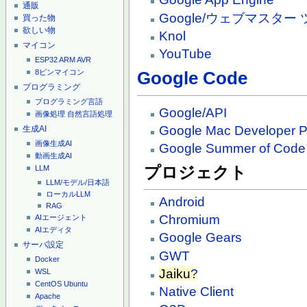
通販
Google/ウェブマスター
買った物
欲しい物
Knol
マイコン
YouTube
ESP32
ARM
AVR
8ピンマイコン
Google Code
プログラミング
プログラミング言語
Google/API
画像処理
自然言語処理
Google Mac Developer P
生成AI
画像生成AI
Google Summer of Code
動画生成AI
プロジェクト
LLM
LLM/モデル/日本語
ローカルLLM
Android
RAG
Chromium
AIエージェント
AIエディタ
Google Gears
サーバ設定
GWT
Docker
Jaiku
?
WSL
CentOS
Ubuntu
Native Client
Apache