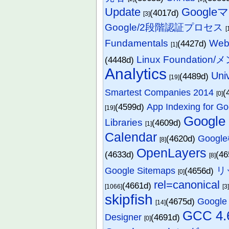
Update
Google
(4017d)
[3]
Google/2段階認証プロセス
[
Fundamentals
We
(4427d)
[1]
Linux Foundation
(4448d)
Analytics
Uni
(4489d)
[19]
Smartest Companies 2014
(
[0]
(4599d)
App Indexing for G
[19]
Goog
Libraries
(4609d)
[1]
Calendar
(4620d)
Goo
[8]
OpenLayers
(4633d)
(4
[8]
リ
Google Sitemaps
(4656d)
[0]
rel=canonical
(4661d)
[1066]
[3
skipfish
(4675d)
Google C
[14]
GCC 4.
Designer
(4691d)
[0]