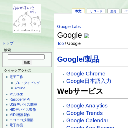
本文
リロード
差分
バ
Google Labs
Google
Top
/ Google
トップ
検索
Google/製品
クイックアクセス
Google Chrome
電子工作
Google日本語入力
プロトタイピング
Arduino
Webサービス
M5Stack
Raspberry Pi
Google Analytics
USBデバイス開発
HIDデバイス製作
Google Trends
MIDI機器製作
Google Calendar
ニコニコ技術部
電子部品
Google App Engine