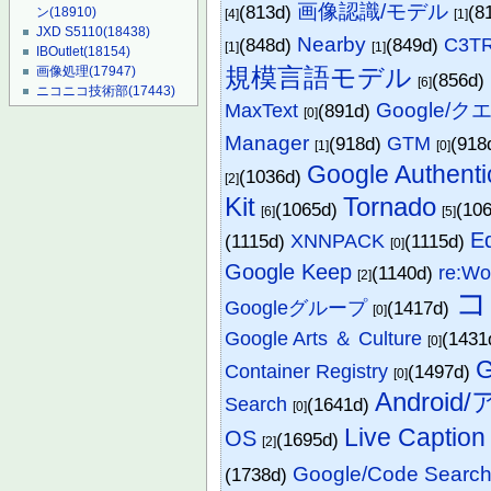
画像認識/モデル
(813d)
(8
ン
(18910)
[4]
[1]
JXD S5110
(18438)
Nearby
(848d)
(849d)
C3TR
[1]
[1]
IBOutlet
(18154)
規模言語モデル
画像処理
(17947)
(856d)
[6]
ニコニコ技術部
(17443)
Google/ク
MaxText
(891d)
[0]
Manager
(918d)
GTM
(918
[1]
[0]
Google Authenti
(1036d)
[2]
Kit
Tornado
(1065d)
(10
[6]
[5]
E
(1115d)
XNNPACK
(1115d)
[0]
Google Keep
(1140d)
re:Wo
[2]
コ
Googleグループ
(1417d)
[0]
Google Arts ＆ Culture
(1431
[0]
G
Container Registry
(1497d)
[0]
Android
Search
(1641d)
[0]
Live Caption
OS
(1695d)
[2]
Google/Code Searc
(1738d)