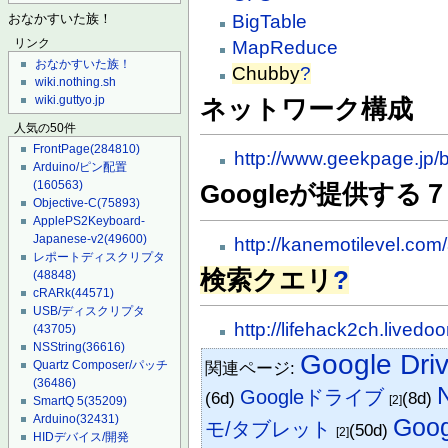
BigTable
おなかすいた族！
MapReduce
リンク
おなかすいた族！
Chubby
?
wiki.nothing.sh
wiki.guttyo.jp
ネットワーク構成
人気の50件
FrontPage
(284810)
http://www.geekpage.jp/
Arduino/ピン配置
(160563)
Googleが提供す
Objective-C
(75893)
ApplePS2Keyboard-
Japanese-v2
(49600)
http://kanemotilevel.com
レポートディスクリプタ
検索クエリ
?
(48848)
cRARk
(44571)
USB/ディスクリプタ
http://lifehack2ch.livedo
(43705)
NSString
(36616)
Google Dri
Quartz Composer/パッチ
関連ページ:
(36486)
Googleドライブ
(6d)
(8d)
[2]
SmartQ 5
(35209)
Arduino
(32431)
Goog
モ/タブレット
(50d)
[2]
HIDデバイス/開発