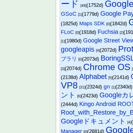
ード
Googl
(1752d)
[48]
Google Pa
GSoC
(1779d)
[1]
(1825d)
Maps SDK
(1842d)
[0]
Fuchsia
FLoC
(1918d)
(19
[0]
[2]
Google Street Vie
(1980d)
[1]
Pro
googleapis
(2072d)
[4]
BoringSS
ブラリ
(2073d)
[0]
Chrome OS
(2074d)
[3]
Alphabet
(2138d)
(2141d)
[5]
VP8
gn
(2324d)
(2340d
[31]
[1]
ント
Google
(2423d)
[6]
Kingo Android ROO
(2444d)
Root_with_Restore_by_B
Googleドキュメント
[4]
Googl
Manager
(2681d)
[0]