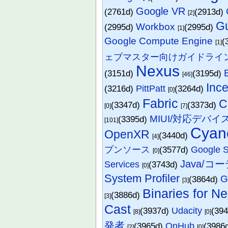
Google VR
(2761d)
(2913d)
[2]
G
Workbox
(2995d)
(2995d)
[1]
Google Compute Engine
(
[1]
ェブマスター向けガイドライ
Nexus
(3151d)
(3195d)
[46]
Ince
(3216d)
PittPatt
(3264d)
[0]
Fabric
C
(3347d)
(3373d)
[0]
[7]
MIUI/対応デバイ
(3395d)
[101]
Cyan
OpenXR
(3440d)
[4]
プンソース
(3577d)
Google S
[0]
Java/
Services
(3743d)
[0]
System Profiler
G
(3864d)
[3]
Binaries for N
(3886d)
[3]
Cast
(3937d)
Udacity
(39
[8]
[0]
発者
(3965d)
OnHub
(3986
[2]
[0]