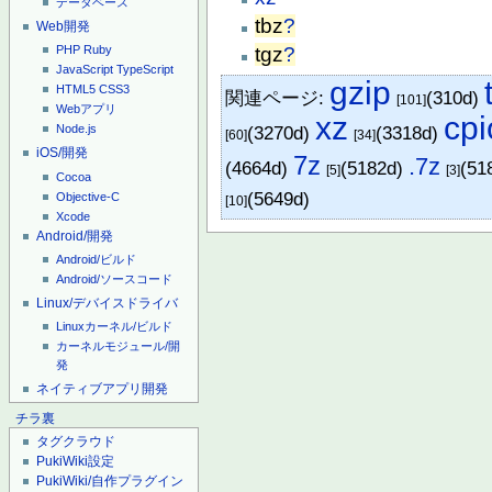
データベース
tbz
?
Web開発
tgz
?
PHP
Ruby
JavaScript
TypeScript
gzip
HTML5
CSS3
関連ページ:
(310d)
[101]
Webアプリ
xz
cpi
(3270d)
(3318d)
Node.js
[60]
[34]
iOS/開発
7z
.7z
(4664d)
(5182d)
(51
[5]
[3]
Cocoa
(5649d)
Objective-C
[10]
Xcode
Android/開発
Android/ビルド
Android/ソースコード
Linux/デバイスドライバ
Linuxカーネル/ビルド
カーネルモジュール/開
発
ネイティブアプリ開発
チラ裏
タグクラウド
PukiWiki設定
PukiWiki/自作プラグイン