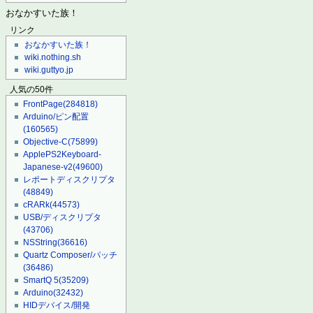
おなかすいた族！
リンク
おなかすいた族！
wiki.nothing.sh
wiki.guttyo.jp
人気の50件
FrontPage
(284818)
Arduino/ピン配置
(160565)
Objective-C
(75899)
ApplePS2Keyboard-
Japanese-v2
(49600)
レポートディスクリプタ
(48849)
cRARk
(44573)
USB/ディスクリプタ
(43706)
NSString
(36616)
Quartz Composer/パッチ
(36486)
SmartQ 5
(35209)
Arduino
(32432)
HIDデバイス/開発