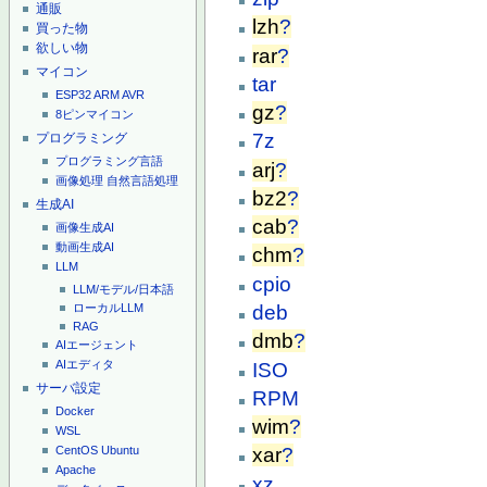
通販
lzh
?
買った物
欲しい物
rar
?
マイコン
tar
ESP32
ARM
AVR
gz
?
8ピンマイコン
7z
プログラミング
プログラミング言語
arj
?
画像処理
自然言語処理
bz2
?
生成AI
cab
?
画像生成AI
動画生成AI
chm
?
LLM
cpio
LLM/モデル/日本語
deb
ローカルLLM
RAG
dmb
?
AIエージェント
AIエディタ
ISO
サーバ設定
RPM
Docker
wim
?
WSL
xar
?
CentOS
Ubuntu
Apache
xz