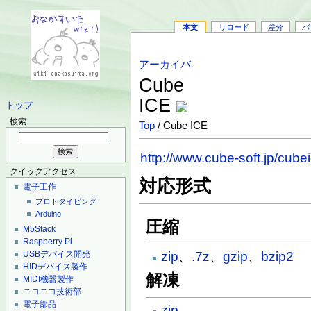
本文
リロード
差分
バ
アーカイバ
Cube
ICE
トップ
検索
Top
/ Cube ICE
http://www.cube-soft.jp/cubei
クイックアクセス
対応形式
電子工作
プロトタイピング
Arduino
圧縮
M5Stack
Raspberry Pi
zip
、
.7z
、
gzip
、
bzip2
USBデバイス開発
HIDデバイス製作
解凍
MIDI機器製作
ニコニコ技術部
電子部品
zip