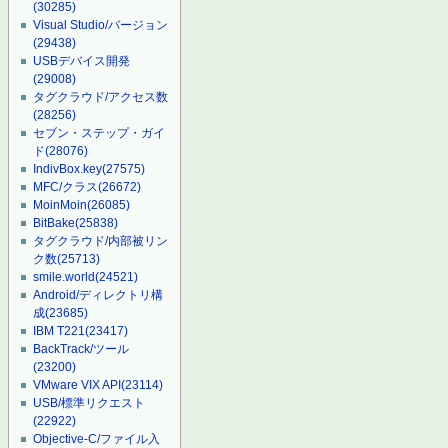
(30285)
Visual Studio/バージョン
(29438)
USBデバイス開発
(29008)
タグクラウド/アクセス数
(28256)
セブン・ステップ・ガイ
ド
(28076)
IndivBox.key
(27575)
MFC/クラス
(26672)
MoinMoin
(26085)
BitBake
(25838)
タグクラウド/内部被リン
ク数
(25713)
smile.world
(24521)
Android/ディレクトリ構
成
(23685)
IBM T221
(23417)
BackTrack/ツール
(23200)
VMware VIX API
(23114)
USB/標準リクエスト
(22922)
Objective-C/ファイル入