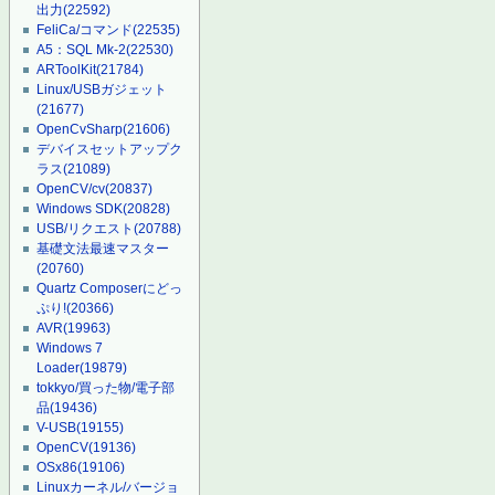
出力
(22592)
FeliCa/コマンド
(22535)
A5：SQL Mk-2
(22530)
ARToolKit
(21784)
Linux/USBガジェット
(21677)
OpenCvSharp
(21606)
デバイスセットアップク
ラス
(21089)
OpenCV/cv
(20837)
Windows SDK
(20828)
USB/リクエスト
(20788)
基礎文法最速マスター
(20760)
Quartz Composerにどっ
ぷり!
(20366)
AVR
(19963)
Windows 7
Loader
(19879)
tokkyo/買った物/電子部
品
(19436)
V-USB
(19155)
OpenCV
(19136)
OSx86
(19106)
Linuxカーネル/バージョ