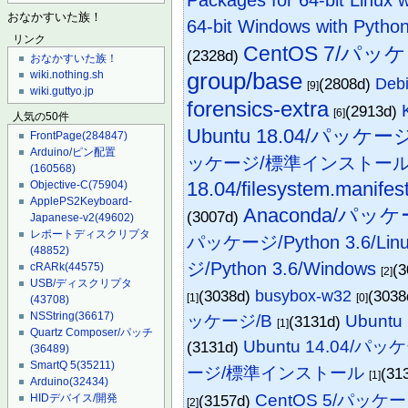
おなかすいた族！
64-bit Windows with Python
リンク
CentOS 7/パッ
(2328d)
おなかすいた族！
group/base
wiki.nothing.sh
(2808d)
Deb
[9]
wiki.guttyo.jp
forensics-extra
(2913d)
[6]
人気の50件
Ubuntu 18.04/パッケージ/
FrontPage
(284847)
Arduino/ピン配置
ッケージ/標準インストー
(160568)
18.04/filesystem.manifes
Objective-C
(75904)
ApplePS2Keyboard-
Anaconda/パッケー
(3007d)
Japanese-v2
(49602)
レポートディスクリプタ
パッケージ/Python 3.6/Lin
(48852)
ジ/Python 3.6/Windows
(
cRARk
(44575)
[2]
USB/ディスクリプタ
(3038d)
busybox-w32
(303
[1]
[0]
(43708)
NSString
(36617)
ッケージ/B
Ubunt
(3131d)
[1]
Quartz Composer/パッチ
Ubuntu 14.04/パッ
(3131d)
(36489)
SmartQ 5
(35211)
ージ/標準インストール
(31
[1]
Arduino
(32434)
CentOS 5/パッケ
(3157d)
HIDデバイス/開発
[2]