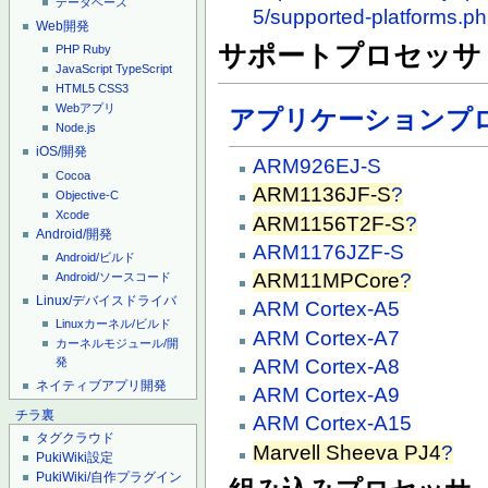
データベース
5/supported-platforms.p
Web開発
サポートプロセッサ
PHP
Ruby
JavaScript
TypeScript
HTML5
CSS3
Webアプリ
アプリケーションプ
Node.js
iOS/開発
ARM926EJ-S
Cocoa
ARM1136JF-S
?
Objective-C
Xcode
ARM1156T2F-S
?
Android/開発
ARM1176JZF-S
Android/ビルド
ARM11MPCore
?
Android/ソースコード
Linux/デバイスドライバ
ARM Cortex-A5
Linuxカーネル/ビルド
ARM Cortex-A7
カーネルモジュール/開
ARM Cortex-A8
発
ネイティブアプリ開発
ARM Cortex-A9
チラ裏
ARM Cortex-A15
タグクラウド
Marvell Sheeva PJ4
?
PukiWiki設定
PukiWiki/自作プラグイン