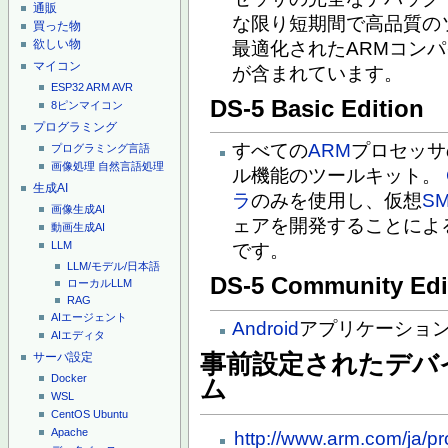
通販
な限り短期間で高品質の
買った物
欲しい物
最適化されたARMコンパイラ
マイコン
が含まれています。
ESP32
ARM
AVR
DS-5 Basic Edition
8ピンマイコン
プログラミング
すべての
ARM
プロセッサ
プログラミング言語
画像処理
自然言語処理
ル機能のツールキット。
生成AI
ラ
のみを使用し、仮想
S
画像生成AI
ェアを開発することによ
動画生成AI
LLM
です。
LLM/モデル/日本語
DS-5 Community Edi
ローカルLLM
RAG
AIエージェント
Android
アプリケーショ
AIエディタ
事前設定されたデバ
サーバ設定
Docker
ム
WSL
CentOS
Ubuntu
Apache
http://www.arm.com/ja/pr