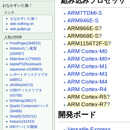
組み込みプロセッサ
おなかすいた族！
ARM7TDMI-S
リンク
おなかすいた族！
ARM946E-S
wiki.nothing.sh
ARM966E-S
?
wiki.guttyo.jp
ARM968E-S
?
人気の50件
ARM1156T2F-S
?
FrontPage
(284833)
Arduino/ピン配置
ARM Cortex-M0
(160567)
ARM Cortex-M0+
Objective-C
(75900)
ApplePS2Keyboard-
ARM Cortex-M1
Japanese-v2
(49601)
ARM Cortex-M3
レポートディスクリプタ
(48851)
ARM Cortex-M4
cRARk
(44575)
ARM Cortex-R4
USB/ディスクリプタ
(43708)
ARM Cortex-R5
?
NSString
(36617)
ARM Cortex-R7
?
Quartz Composer/パッチ
(36488)
開発ボード
SmartQ 5
(35211)
Arduino
(32433)
HIDデバイス/開発
Versatile Express