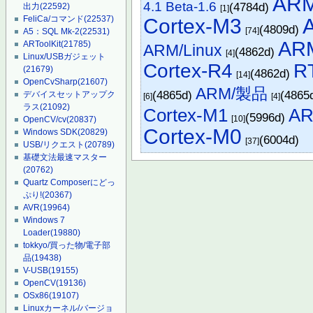
ARM
4.1 Beta-1.6
(4784d)
出力
(22592)
[1]
FeliCa/コマンド
(22537)
Cortex-M3
(4809d)
[74]
A5：SQL Mk-2
(22531)
ARM
ARToolKit
(21785)
ARM/Linux
(4862d)
[4]
Linux/USBガジェット
Cortex-R4
R
(21679)
(4862d)
[14]
OpenCvSharp
(21607)
ARM/製品
(4865d)
(4865
デバイスセットアップク
[6]
[4]
ラス
(21092)
Cortex-M1
AR
(5996d)
[10]
OpenCV/cv
(20837)
Cortex-M0
Windows SDK
(20829)
(6004d)
[37]
USB/リクエスト
(20789)
基礎文法最速マスター
(20762)
Quartz Composerにどっ
ぷり!
(20367)
AVR
(19964)
Windows 7
Loader
(19880)
tokkyo/買った物/電子部
品
(19438)
V-USB
(19155)
OpenCV
(19136)
OSx86
(19107)
Linuxカーネル/バージョ