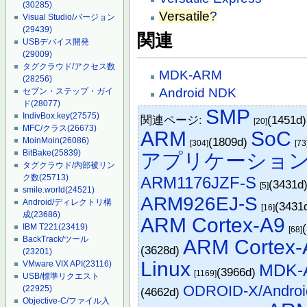
(30285)
Versatile
?
Visual Studio/バージョン
(29439)
関連
USBデバイス開発
(29009)
タグクラウド/アクセス数
MDK-ARM
(28256)
Android NDK
セブン・ステップ・ガイ
ド
(28077)
SMP
IndivBox.key
(27575)
関連ページ:
(1451d
[20]
MFC/クラス
(26673)
ARM
SoC
(1809d)
MoinMoin
(26086)
[304]
[73
BitBake
(25839)
アプリケーショ
タグクラウド/内部被リン
ク数
(25713)
ARM1176JZF-S
(3431d
[5]
smile.world
(24521)
ARM926EJ-S
Android/ディレクトリ構
(3431
[16]
成
(23686)
ARM Cortex-A9
IBM T221
(23419)
[68]
BackTrack/ツール
ARM Cortex-
(3628d)
(23201)
Linux
VMware VIX API
(23116)
MDK-
(3966d)
[1169]
USB/標準リクエスト
ODROID-X/Androi
(22925)
(4662d)
Objective-C/ファイル入