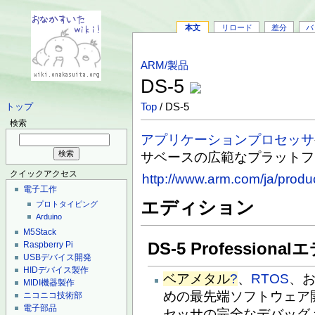
本文
リロード
差分
バ
ARM/製品
DS-5
Top
/ DS-5
トップ
検索
アプリケーションプロセッサ
サベースの広範なプラットフ
クイックアクセス
http://www.arm.com/ja/produc
電子工作
エディション
プロトタイピング
Arduino
M5Stack
DS-5 Profession
Raspberry Pi
USBデバイス開発
HIDデバイス製作
ベアメタル
?
、
RTOS
、
MIDI機器製作
めの最先端ソフトウェア
ニコニコ技術部
電子部品
セッサの完全なデバッグ