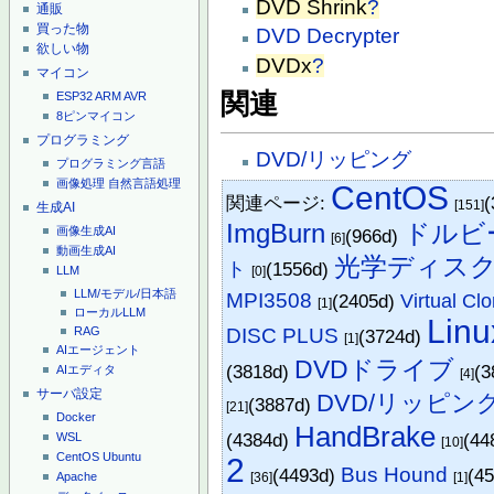
DVD Shrink
?
通販
買った物
DVD Decrypter
欲しい物
DVDx
?
マイコン
関連
ESP32
ARM
AVR
8ピンマイコン
プログラミング
DVD/リッピング
プログラミング言語
画像処理
自然言語処理
CentOS
関連ページ:
(
[151]
生成AI
ImgBurn
ドルビ
画像生成AI
(966d)
[6]
動画生成AI
光学ディス
ト
(1556d)
LLM
[0]
LLM/モデル/日本語
MPI3508
(2405d)
Virtual Cl
[1]
ローカルLLM
Linu
DISC PLUS
RAG
(3724d)
[1]
AIエージェント
DVDドライブ
(3818d)
(3
AIエディタ
[4]
サーバ設定
DVD/リッピン
(3887d)
[21]
Docker
HandBrake
(4384d)
(44
WSL
[10]
CentOS
Ubuntu
2
Bus Hound
(4493d)
(4
[36]
[1]
Apache