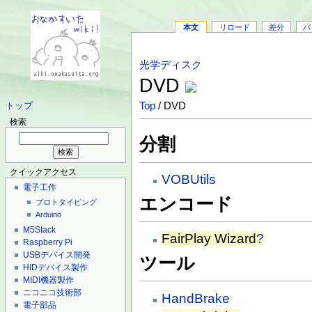
本文
リロード
差分
バ
光学ディスク
DVD
Top
/ DVD
トップ
検索
分割
クイックアクセス
VOBUtils
電子工作
エンコード
プロトタイピング
Arduino
M5Stack
FairPlay Wizard
?
Raspberry Pi
USBデバイス開発
ツール
HIDデバイス製作
MIDI機器製作
ニコニコ技術部
HandBrake
電子部品