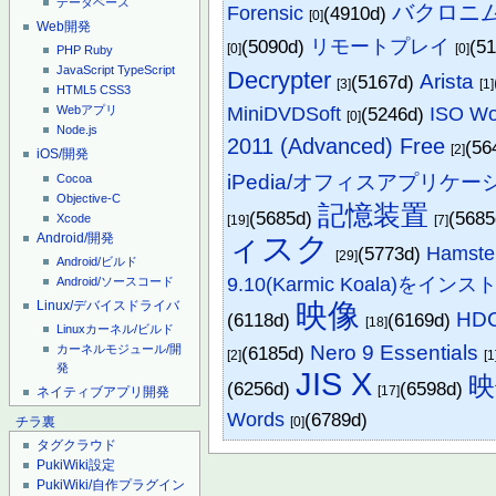
データベース
バクロニ
Forensic
(4910d)
[0]
Web開発
(5090d)
リモートプレイ
(5
[0]
[0]
PHP
Ruby
JavaScript
TypeScript
Decrypter
Arista
(5167d)
[3]
[1]
HTML5
CSS3
MiniDVDSoft
(5246d)
ISO Wo
Webアプリ
[0]
Node.js
2011 (Advanced) Free
(56
[2]
iOS/開発
iPedia/オフィスアプリケ
Cocoa
Objective-C
記憶装置
(5685d)
(568
Xcode
[19]
[7]
Android/開発
ィスク
(5773d)
Hamster
[29]
Android/ビルド
9.10(Karmic Koala)
Android/ソースコード
Linux/デバイスドライバ
映像
HDC
(6118d)
(6169d)
[18]
Linuxカーネル/ビルド
Nero 9 Essentials
カーネルモジュール/開
(6185d)
[2]
[1
発
JIS X
映
(6256d)
(6598d)
[17]
ネイティブアプリ開発
Words
(6789d)
[0]
チラ裏
タグクラウド
PukiWiki設定
PukiWiki/自作プラグイン