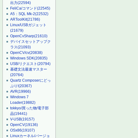
出力
(22594)
FeliCa/コマンド
(22545)
A5：SQL Mk-2
(22532)
ARToolKit
(21786)
Linux/USBガジェット
(21679)
OpenCvSharp
(21610)
デバイスセットアップク
ラス
(21093)
OpenCV/cv
(20838)
Windows SDK
(20835)
USB/リクエスト
(20794)
基礎文法最速マスター
(20764)
Quartz Composerにどっ
ぷり!
(20367)
AVR
(19966)
Windows 7
Loader
(19882)
tokkyo/買った物/電子部
品
(19441)
V-USB
(19157)
OpenCV
(19136)
OSx86
(19107)
Linuxカーネル/バージョ