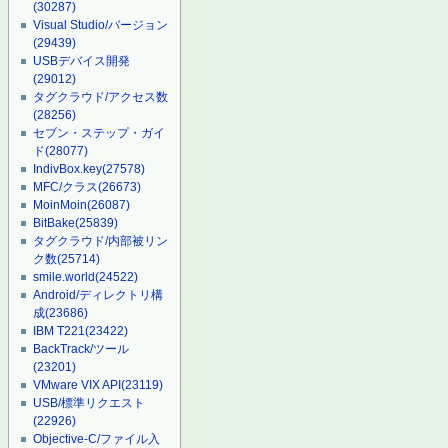
(30287)
Visual Studio/バージョン
(29439)
USBデバイス開発
(29012)
タグクラウド/アクセス数
(28256)
セブン・ステップ・ガイ
ド
(28077)
IndivBox.key
(27578)
MFC/クラス
(26673)
MoinMoin
(26087)
BitBake
(25839)
タグクラウド/内部被リン
ク数
(25714)
smile.world
(24522)
Android/ディレクトリ構
成
(23686)
IBM T221
(23422)
BackTrack/ツール
(23201)
VMware VIX API
(23119)
USB/標準リクエスト
(22926)
Objective-C/ファイル入