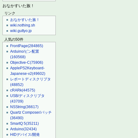
おなかすいた族！
リンク
おなかすいた族！
wiki.nothing.sh
wiki.guttyo.jp
人気の50件
FrontPage
(284865)
Arduino/ピン配置
(160568)
Objective-C
(75906)
ApplePS2Keyboard-
Japanese-v2
(49602)
レポートディスクリプタ
(48852)
cRARk
(44575)
USB/ディスクリプタ
(43709)
NSString
(36617)
Quartz Composer/パッチ
(36490)
SmartQ 5
(35211)
Arduino
(32434)
HIDデバイス/開発