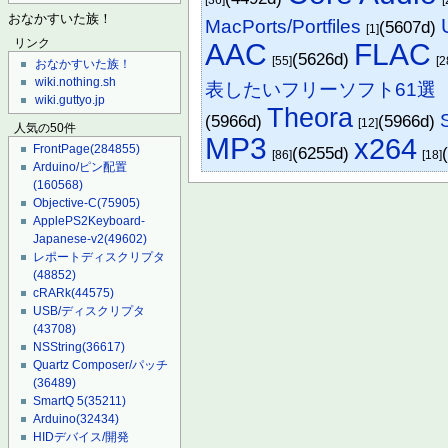
おなかすいた族！
MacPorts/Portfiles
(5607d)
[1]
リンク
AAC
FLAC
(5626d)
[55]
[2
おなかすいた族！
wiki.nothing.sh
表したいフリーソフト61選（
wiki.guttyo.jp
Theora
(5966d)
(5966d)
[12]
人気の50件
MP3
x264
FrontPage
(284855)
(6255d)
[86]
[18]
Arduino/ピン配置
(160568)
Objective-C
(75905)
ApplePS2Keyboard-
Japanese-v2
(49602)
レポートディスクリプタ
(48852)
cRARk
(44575)
USB/ディスクリプタ
(43708)
NSString
(36617)
Quartz Composer/パッチ
(36489)
SmartQ 5
(35211)
Arduino
(32434)
HIDデバイス/開発