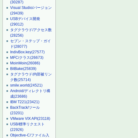
(30287)
Visual Studio/バージョン
(29439)
USBデバイス開発
(29012)
タグクラウド/アクセス数
(28256)
セブン・ステップ・ガイ
ド
(28077)
IndivBox.key
(27577)
MFC/クラス
(26673)
MoinMoin
(26086)
BitBake
(25839)
タグクラウド/内部被リン
ク数
(25714)
smile.world
(24521)
Android/ディレクトリ構
成
(23686)
IBM T221
(23421)
BackTrack/ツール
(23201)
VMware VIX API
(23118)
USB/標準リクエスト
(22926)
Objective-C/ファイル入