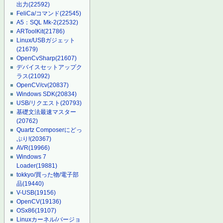
出力
(22592)
FeliCa/コマンド
(22545)
A5：SQL Mk-2
(22532)
ARToolKit
(21786)
Linux/USBガジェット
(21679)
OpenCvSharp
(21607)
デバイスセットアップク
ラス
(21092)
OpenCV/cv
(20837)
Windows SDK
(20834)
USB/リクエスト
(20793)
基礎文法最速マスター
(20762)
Quartz Composerにどっ
ぷり!
(20367)
AVR
(19966)
Windows 7
Loader
(19881)
tokkyo/買った物/電子部
品
(19440)
V-USB
(19156)
OpenCV
(19136)
OSx86
(19107)
Linuxカーネル/バージョ