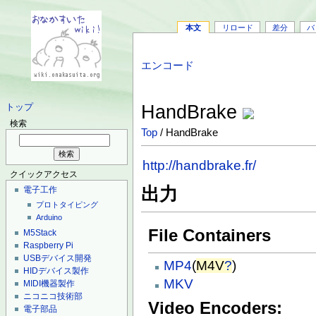
本文
リロード
差分
バ
エンコード
HandBrake
トップ
検索
Top
/ HandBrake
http://handbrake.fr/
クイックアクセス
出力
電子工作
プロトタイピング
Arduino
File Containers
M5Stack
Raspberry Pi
USBデバイス開発
MP4
(
M4V
?
)
HIDデバイス製作
MKV
MIDI機器製作
ニコニコ技術部
Video Encoders:
電子部品