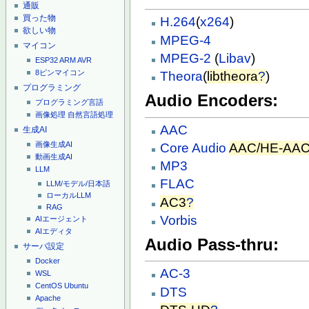
通販
買った物
H.264
(
x264
)
欲しい物
MPEG-4
マイコン
MPEG-2
(
Libav
)
ESP32
ARM
AVR
8ピンマイコン
Theora
(
libtheora
?
)
プログラミング
Audio Encoders:
プログラミング言語
画像処理
自然言語処理
AAC
生成AI
画像生成AI
Core Audio
AAC/HE-AA
動画生成AI
MP3
LLM
FLAC
LLM/モデル/日本語
ローカルLLM
AC3
?
RAG
Vorbis
AIエージェント
AIエディタ
Audio Pass-thru:
サーバ設定
Docker
AC-3
WSL
CentOS
Ubuntu
DTS
Apache