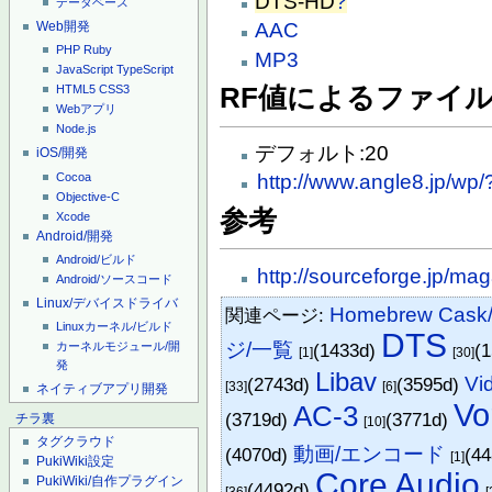
DTS-HD
?
データベース
Web開発
AAC
PHP
Ruby
MP3
JavaScript
TypeScript
RF値によるファイ
HTML5
CSS3
Webアプリ
Node.js
デフォルト:20
iOS/開発
Cocoa
http://www.angle8.jp/wp
Objective-C
参考
Xcode
Android/開発
Android/ビルド
http://sourceforge.jp/m
Android/ソースコード
Linux/デバイスドライバ
Homebrew Ca
関連ページ:
Linuxカーネル/ビルド
DTS
ジ/一覧
(1433d)
(
カーネルモジュール/開
[1]
[30]
発
Libav
Vi
(2743d)
(3595d)
[33]
[6]
ネイティブアプリ開発
Vo
AC-3
(3719d)
(3771d)
チラ裏
[10]
タグクラウド
動画/エンコード
(4070d)
(4
[1]
PukiWiki設定
Core Audio
PukiWiki/自作プラグイン
(4492d)
[36]
[