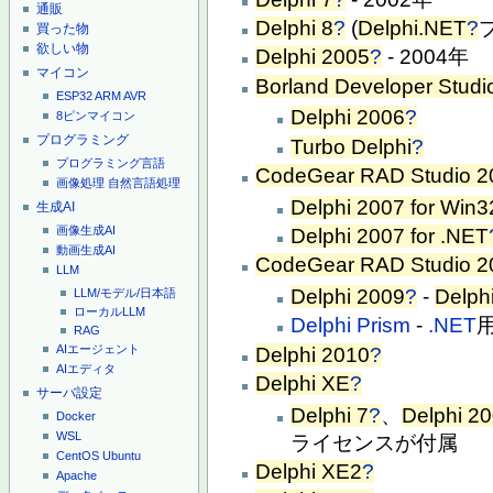
通販
Delphi 8
?
(
Delphi.NET
?
プ
買った物
欲しい物
Delphi 2005
?
- 2004年
マイコン
Borland Developer Studi
ESP32
ARM
AVR
Delphi 2006
?
8ピンマイコン
プログラミング
Turbo Delphi
?
プログラミング言語
CodeGear RAD Studio 2
画像処理
自然言語処理
Delphi 2007 for Win3
生成AI
画像生成AI
Delphi 2007 for .NET
動画生成AI
CodeGear RAD Studio 2
LLM
Delphi 2009
?
-
Delph
LLM/モデル/日本語
ローカルLLM
Delphi Prism
-
.NET
RAG
AIエージェント
Delphi 2010
?
AIエディタ
Delphi XE
?
サーバ設定
Delphi 7
?
、
Delphi 2
Docker
WSL
ライセンスが付属
CentOS
Ubuntu
Delphi XE2
?
Apache