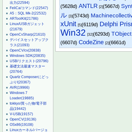
出力
(22594)
ANTLR
Synt
(5628d)
(5667d)
[2]
FeliCa/コマンド
(22547)
A5：SQL Mk-2
(22532)
ル
Machinecollecti
(5743d)
[3]
ARToolKit
(21786)
xUnit
Delphi Pri
(6119d)
Linux/USBガジェット
[5]
(21679)
Win32
TObject
(6293d)
[32]
OpenCvSharp
(21610)
デバイスセットアップク
CodeZine
(6607d)
(6661d)
[2]
ラス
(21093)
OpenCV/cv
(20838)
Windows SDK
(20835)
USB/リクエスト
(20796)
基礎文法最速マスター
(20764)
Quartz Composerにどっ
ぷり!
(20367)
AVR
(19966)
Windows 7
Loader
(19885)
tokkyo/買った物/電子部
品
(19442)
V-USB
(19157)
OpenCV
(19136)
OSx86
(19108)
Linuxカーネル/バージョ