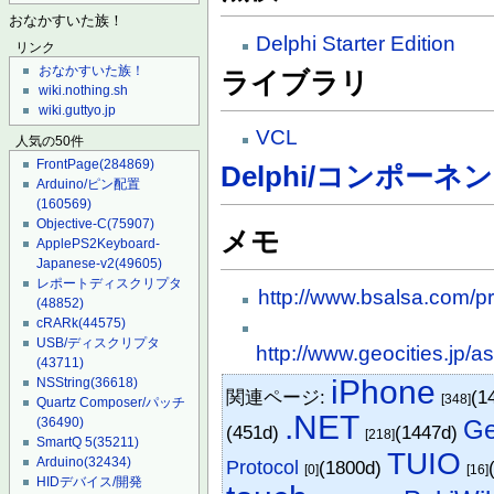
おなかすいた族！
Delphi Starter Edition
リンク
おなかすいた族！
ライブラリ
wiki.nothing.sh
wiki.guttyo.jp
VCL
人気の50件
FrontPage
(284869)
Delphi/コンポーネ
Arduino/ピン配置
(160569)
Objective-C
(75907)
メモ
ApplePS2Keyboard-
Japanese-v2
(49605)
レポートディスクリプタ
http://www.bsalsa.com/pr
(48852)
cRARk
(44575)
USB/ディスクリプタ
http://www.geocities.jp/
(43711)
iPhone
NSString
(36618)
関連ページ:
(1
[348]
Quartz Composer/パッチ
.NET
G
(36490)
(451d)
(1447d)
[218]
SmartQ 5
(35211)
TUIO
Arduino
(32434)
Protocol
(1800d)
[0]
[16]
HIDデバイス/開発