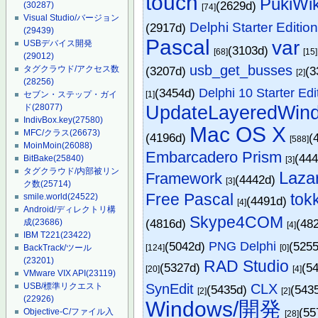
touch
PukiW
(2629d)
(30287)
[74]
Visual Studio/バージョン
Delphi Starter Editio
(2917d)
(29439)
Pascal
var
USBデバイス開発
(3103d)
[68]
[15]
(29012)
usb_get_busses
(3207d)
(3
タグクラウド/アクセス数
[2]
(28256)
(3454d)
Delphi 10 Starter Edi
[1]
セブン・ステップ・ガイ
UpdateLayeredWin
ド
(28077)
IndivBox.key
(27580)
Mac OS X
MFC/クラス
(26673)
(4196d)
(
[588]
MoinMoin
(26088)
Embarcadero Prism
(44
BitBake
(25840)
[3]
タグクラウド/内部被リン
Laza
Framework
(4442d)
[3]
ク数
(25714)
Free Pascal
tok
smile.world
(24522)
(4491d)
[4]
Android/ディレクトリ構
Skype4COM
(4816d)
(48
成
(23686)
[4]
IBM T221
(23422)
(5042d)
PNG Delphi
(525
[124]
[0]
BackTrack/ツール
(23201)
RAD Studio
(5327d)
(5
[20]
[4]
VMware VIX API
(23119)
SynEdit
CLX
USB/標準リクエスト
(5435d)
(543
[2]
[2]
(22926)
Windows/開発
(55
Objective-C/ファイル入
[28]