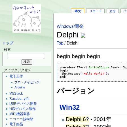
本文
リロード
差分
バ
Windows/開発
Delphi
Top
/ Delphi
トップ
検索
begin begin begin
procedure
 TForm1
.
Button1Click
(
Sender
:
Ob
クイックアクセス
begin
 ShowMessage
(
'Hello World!'
)
;
電子工作
end
;
プロトタイピング
Arduino
バージョン
M5Stack
Raspberry Pi
USBデバイス開発
Win32
HIDデバイス製作
MIDI機器製作
Delphi 6
?
- 2001年
ニコニコ技術部
電子部品
Delphi 7
?
- 2002年