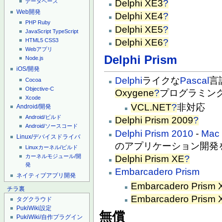
Delphi XE3
?
データベース
Web開発
Delphi XE4
?
PHP
Ruby
Delphi XE5
?
JavaScript
TypeScript
Delphi XE6
?
HTML5
CSS3
Webアプリ
Delphi Prism
Node.js
iOS/開発
Delphi
ライクな
Pascal
言
Cocoa
Objective-C
Oxygene
?
プログラミン
Xcode
VCL.NET
?
非対応
Android/開発
Android/ビルド
Delphi Prism 2009
?
Android/ソースコード
Delphi Prism 2010
-
Mac
Linux/デバイスドライバ
のアプリケーション開発
Linuxカーネル/ビルド
カーネルモジュール/開
Delphi Prism XE
?
発
Embarcadero Prism
ネイティブアプリ開発
Embarcadero Prism 
チラ裏
Embarcadero Prism 
タグクラウド
PukiWiki設定
無償
PukiWiki/自作プラグイン