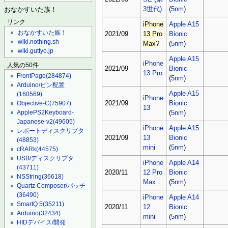
3世代)
(
5nm
)
おなかすいた族！
リンク
iPhone
Apple A15
おなかすいた族！
2021/09
13 Pro
Bionic
wiki.nothing.sh
Max
?
(
5nm
)
wiki.guttyo.jp
Apple A15
iPhone
人気の50件
2021/09
Bionic
13 Pro
FrontPage
(284874)
(
5nm
)
Arduino/ピン配置
Apple A15
(160569)
iPhone
2021/09
Bionic
Objective-C
(75907)
13
ApplePS2Keyboard-
(
5nm
)
Japanese-v2
(49605)
iPhone
Apple A15
レポートディスクリプタ
2021/09
13
Bionic
(48853)
mini
(
5nm
)
cRARk
(44575)
USB/ディスクリプタ
iPhone
Apple A14
(43711)
2020/11
12 Pro
Bionic
NSString
(36618)
Max
(
5nm
)
Quartz Composer/パッチ
(36490)
iPhone
Apple A14
SmartQ 5
(35211)
2020/11
12
Bionic
Arduino
(32434)
mini
(
5nm
)
HIDデバイス/開発