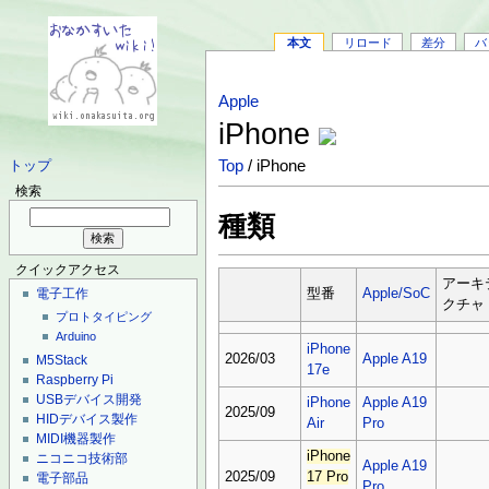
本文
リロード
差分
バ
Apple
iPhone
Top
/ iPhone
トップ
検索
種類
クイックアクセス
アーキ
電子工作
型番
Apple/SoC
クチャ
プロトタイピング
Arduino
iPhone
2026/03
Apple A19
M5Stack
17e
Raspberry Pi
USBデバイス開発
iPhone
Apple A19
2025/09
HIDデバイス製作
Air
Pro
MIDI機器製作
iPhone
ニコニコ技術部
Apple A19
2025/09
17 Pro
電子部品
Pro