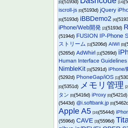
Dashcode
(5193d)
(
[0]
[14]
jQuery iPh
iscroll-js
(5193d)
[0]
iBBDemo2
(5193d)
(519
[6]
[4]
R
iPhone/Web開発
(5193d)
[2]
FUSION IP-Phone
(5194d)
ストリーム
(5206d)
AIWI
(
[1]
[0]
iP
AdWhirl
(5265d)
(5269d)
[1]
Human Interface Guidelines
NimbleKit
(5291d)
iPhon
[3]
PhoneGap/iOS
(5292d)
(53
[1]
メモリ管理
(5351d)
[0]
[
タン
(5416d)
iProxy
(5421d
[0]
[0]
(5443d)
@i.softbank.jp
(5462
[0]
Apple A5
(5544d)
iPho
[16]
Tit
CAVE
(5596d)
(5596d)
[3]