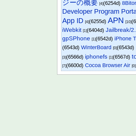
ジーの概要
(6254d)
8Bito
[4]
Developer Program Porta
APN
App ID
(6255d)
(
[4]
[10]
iWebkit
Jailbreak/2
(6404d)
[1]
gpSPhone
(6542d)
iPhone T
[1]
(6543d)
WinterBoard
(6543d)
[0]
t
iphonefs
(6566d)
(6567d)
[3]
[1]
(6600d)
Cocoa Browser Air
[7]
[0]