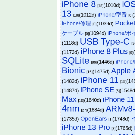
iOS
iPhone 8
(1010d)
[15]
13
(1012d)
iPhone/型番
(
[18]
[0]
Pocke
iPhone/修理
(1039d)
[0]
ケーブル
(1094d)
iPhone/
[0]
USB Type-C
(1118d)
[3
iPhone 8 Plus
(1173d)
[9]
SQLite
(1446d)
iPhone/
[89]
Bionic
Apple 
(1475d)
[15]
iPhone 11
(1482d)
(14
[15]
iPhone SE
(1487d)
(1548
[5]
Max
iPhone 11
(1640d)
[10]
4nm
ARMv8
(1684d)
[27]
OpenEars
(1735d)
(1748d)
[1]
iPhone 13 Pro
(1765d)
[8]