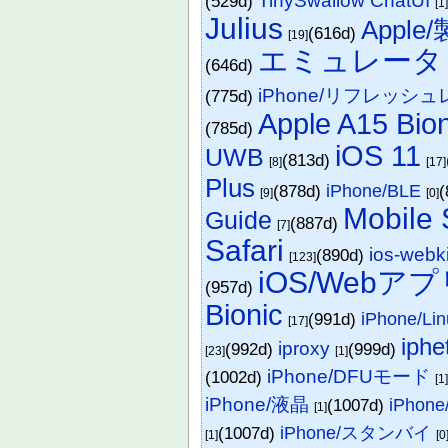
TinySwallow ChatUI
(529d)
[1
Julius
Apple
(616d)
[19]
エミュレータ
(646d)
iPhone/リフレッシ
(775d)
Apple A15 Bion
(785d)
iOS 11
UWB
(813d)
[8]
[17]
Plus
(878d)
iPhone/BLE
(
[9]
[0]
Mobile 
Guide
(887d)
[7]
Safari
ios-webk
(890d)
[123]
iOS/Webア
(957d)
Bionic
(991d)
iPhone/Lin
[17]
iphe
iproxy
(992d)
(999d)
[23]
[1]
iPhone/DFUモード
(1002d)
[1
iPhone/液晶
(1007d)
iPhon
[1]
(1007d)
iPhone/スタンバイ
[1]
[0