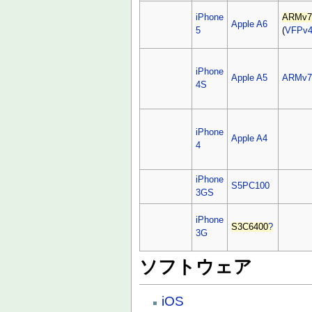
iPhone
ARMv7
Apple A6
5
(
VFPv
iPhone
Apple A5
ARMv7
4S
iPhone
Apple A4
4
iPhone
S5PC100
3GS
iPhone
S3C6400
?
3G
ソフトウェア
iOS