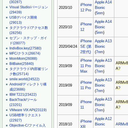
(30287)
Apple A14
iPhone
Visual Studio/バージョン
2020/10
Bionic
12 Pro
(29439)
(
5nm
)
USBデバイス開発
Apple A14
(29013)
iPhone
2020/10
Bionic
タグクラウド/アクセス数
12
(
5nm
)
(28256)
セブン・ステップ・ガイ
iPhone
Apple A13
ド
(28077)
2020/04/24
SE (第
Bionic
IndivBox.key
(27580)
2世代)
(
7nm
)
MFC/クラス
(26674)
MoinMoin
(26088)
iPhone
Apple A13
ARMv8
BitBake
(25840)
2019/09
11 Pro
Bionic
A
?
タグクラウド/内部被リン
Max
(
7nm
)
ク数
(25714)
smile.world
(24522)
Apple A13
iPhone
ARMv8
Android/ディレクトリ構
2019/09
Bionic
11 Pro
A
?
成
(23686)
(
7nm
)
IBM T221
(23422)
Apple A13
BackTrack/ツール
iPhone
ARMv8
2019/09
Bionic
(23201)
11
A
?
VMware VIX API
(23119)
(
7nm
)
USB/標準リクエスト
Apple A12
(22927)
iPhone
2018/10
Bionic
ARMv8
Objective-C/ファイル入
XR