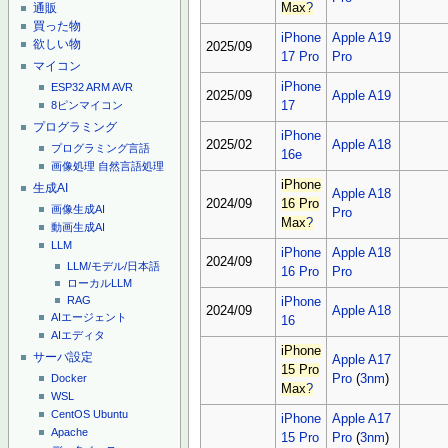
通販
Max
?
買った物
iPhone
Apple A19
欲しい物
2025/09
17 Pro
Pro
マイコン
iPhone
ESP32
ARM
AVR
2025/09
Apple A19
17
8ピンマイコン
プログラミング
iPhone
2025/02
Apple A18
プログラミング言語
16e
画像処理
自然言語処理
iPhone
生成AI
Apple A18
2024/09
16 Pro
画像生成AI
Pro
Max
?
動画生成AI
LLM
iPhone
Apple A18
2024/09
LLM/モデル/日本語
16 Pro
Pro
ローカルLLM
RAG
iPhone
2024/09
Apple A18
AIエージェント
16
AIエディタ
iPhone
サーバ設定
Apple A17
15 Pro
Pro
(
3nm
)
Docker
Max
?
WSL
CentOS
Ubuntu
iPhone
Apple A17
Apache
15 Pro
Pro
(
3nm
)