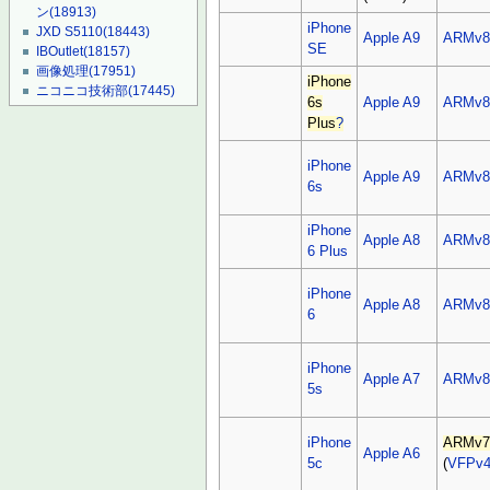
ン
(18913)
iPhone
JXD S5110
(18443)
Apple A9
ARMv8
SE
IBOutlet
(18157)
画像処理
(17951)
iPhone
ニコニコ技術部
(17445)
6s
Apple A9
ARMv8
Plus
?
iPhone
Apple A9
ARMv8
6s
iPhone
Apple A8
ARMv8
6 Plus
iPhone
Apple A8
ARMv8
6
iPhone
Apple A7
ARMv8
5s
iPhone
ARMv7
Apple A6
5c
(
VFPv