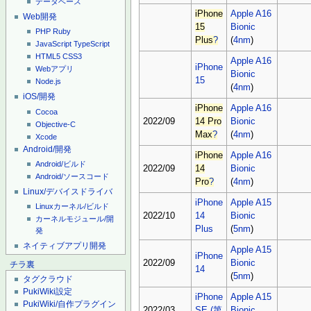
データベース
iPhone
Apple A16
Web開発
15
Bionic
PHP
Ruby
Plus
?
(
4nm
)
JavaScript
TypeScript
HTML5
CSS3
Apple A16
iPhone
Webアプリ
Bionic
15
Node.js
(
4nm
)
iOS/開発
iPhone
Apple A16
Cocoa
2022/09
14 Pro
Bionic
Objective-C
Max
?
(
4nm
)
Xcode
Android/開発
iPhone
Apple A16
Android/ビルド
2022/09
14
Bionic
Android/ソースコード
Pro
?
(
4nm
)
Linux/デバイスドライバ
iPhone
Apple A15
Linuxカーネル/ビルド
2022/10
14
Bionic
カーネルモジュール/開
Plus
(
5nm
)
発
ネイティブアプリ開発
Apple A15
iPhone
2022/09
Bionic
チラ裏
14
(
5nm
)
タグクラウド
PukiWiki設定
iPhone
Apple A15
PukiWiki/自作プラグイン
2022/03
SE (第
Bionic