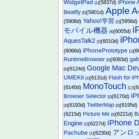
WidgetPad
(5837d)
iPhone 
[1]
Apple A
Beatfly
(5901d)
[0]
Yahoo!学習
(5908d)
(5956d
[2]
i
モバイル機器
(6005d)
[4]
iPh
AquesTalk2
(6010d)
[2]
iPhonePrototype
(6066d)
(6
[1]
RuntimeBrowser
(6083d)
gaf
[0]
Google Mac Dev
(6124d)
[0]
UMEKit
(6131d)
Flash for i
[1]
MonoTouch
(6140d)
(
[12]
iP
Browser Selector
(6170d)
[0]
(6193d)
TwitterMap
(6195d
[3]
[0]
(6215d)
Picture Me
(6221d)
B
[0]
iPhone D
Engine
(6227d)
[2]
アンロ
Pachube
(6230d)
[1]