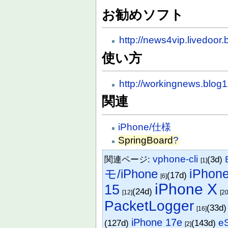
お勧めソフト
http://news4vip.livedoor
使い方
http://workingnews.blog1
関連
iPhone/仕様
SpringBoard
?
vphone-cli
関連ページ:
(3d)
[1]
iPhon
モ/iPhone
(17d)
[6]
iPhone X
15
(24d)
[12]
[20
PacketLogger
(33d
[16]
iPhone 17e
e
(127d)
(143d)
[2]