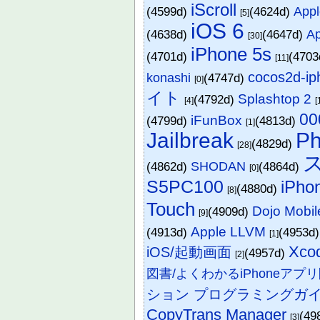
iScroll
(4599d)
(4624d)
Appl
[5]
iOS 6
(4638d)
(4647d)
A
[30]
iPhone 5s
(4701d)
(470
[11]
cocos2d-ip
konashi
(4747d)
[0]
イト
Splashtop 2
(4792d)
[4]
[
00
iFunBox
(4799d)
(4813d)
[1]
Jailbreak
P
(4829d)
[28]
(4862d)
SHODAN
(4864d)
[0]
S5PC100
iPh
(4880d)
[8]
Touch
Dojo Mobil
(4909d)
[9]
Apple LLVM
(4913d)
(4953d
[1]
Xc
iOS/起動画面
(4957d)
[2]
図書/よくわかるiPhoneアプ
ション プログラミングガ
CopyTrans Manager
(49
[3]