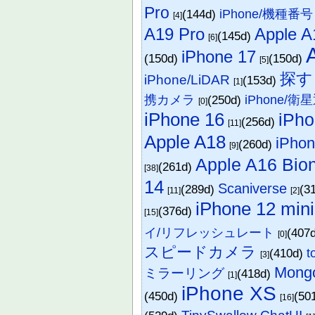
Pro
(144d)
iPhone/機種番号
[4]
A19 Pro
Apple A
(145d)
[6]
iPhone 17
(150d)
(150d)
[5]
探す
iPhone/LiDAR
(153d)
[1]
携カメラ
(250d)
iPhone/衛
[0]
iPhone 16
iPho
(256d)
[11]
Apple A18
iPhon
(260d)
[9]
Apple A16 Bion
(261d)
[38]
14
Scaniverse
(289d)
(3
[11]
[2]
iPhone 12 mini
(376d)
[15]
イ/リフレッシュレート
(407
[0]
スピードカメラ
(410d)
[3]
Mong
ミラーリング
(418d)
[1]
iPhone XS
(450d)
(50
[16]