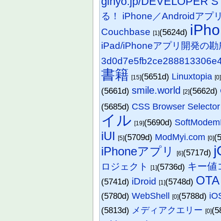
gihyo.jp/DEVELOPER 
る！ iPhone／Androidアプ
iPh
Couchbase
(5624d)
[1]
iPad/iPhoneアプリ開発の
3d0d7e5fb2ce288813306e
書籍
(5651d)
Linuxtopia
[15]
[0
smile.world
(5661d)
(5662d)
[2]
(5685d)
CSS Browser Selector
イル
(5690d)
SoftModem
[19]
iUI
(5709d)
ModMyi.com
(
[5]
[0]
j
iPhoneアプリ
(5717d)
[6]
キー値
ロジェクト
(5736d)
[1]
OTA
iDroid
(5741d)
(5748d)
[1]
(5780d)
WebShell
(5788d)
iO
[0]
(5813d)
メディアクエリー
(5
[0]