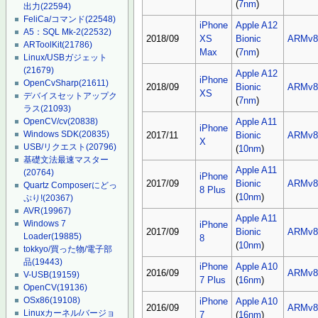
(
7nm
)
出力
(22594)
FeliCa/コマンド
(22548)
iPhone
Apple A12
A5：SQL Mk-2
(22532)
2018/09
XS
Bionic
ARMv8
ARToolKit
(21786)
Max
(
7nm
)
Linux/USBガジェット
(21679)
Apple A12
iPhone
OpenCvSharp
(21611)
2018/09
Bionic
ARMv8
XS
デバイスセットアップク
(
7nm
)
ラス
(21093)
OpenCV/cv
(20838)
Apple A11
iPhone
Windows SDK
(20835)
2017/11
Bionic
ARMv8
X
USB/リクエスト
(20796)
(
10nm
)
基礎文法最速マスター
Apple A11
(20764)
iPhone
2017/09
Bionic
ARMv8
Quartz Composerにどっ
8 Plus
(
10nm
)
ぷり!
(20367)
AVR
(19967)
Apple A11
Windows 7
iPhone
2017/09
Bionic
ARMv8
Loader
(19885)
8
(
10nm
)
tokkyo/買った物/電子部
品
(19443)
iPhone
Apple A10
2016/09
ARMv8
V-USB
(19159)
7 Plus
(
16nm
)
OpenCV
(19136)
OSx86
(19108)
iPhone
Apple A10
2016/09
ARMv8
Linuxカーネル/バージョ
7
(
16nm
)