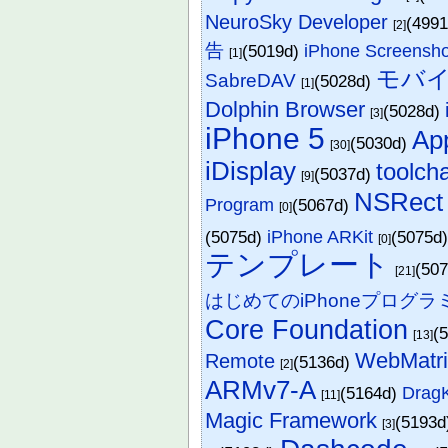
NeuroSky Developer
(499
[2]
告
(5019d)
iPhone Screensh
[1]
モバイ
SabreDAV
(5028d)
[1]
Dolphin Browser
(5028d)
[3]
iPhone 5
Ap
(5030d)
[30]
iDisplay
toolch
(5037d)
[9]
NSRect
Program
(5067d)
[0]
(5075d)
iPhone ARKit
(5075d
[0]
テンプレート
(50
[21]
はじめてのiPhoneプログラ
Core Foundation
(
[13]
WebMatri
Remote
(5136d)
[2]
ARMv7-A
(5164d)
DragK
[11]
Magic Framework
(5193
[3]