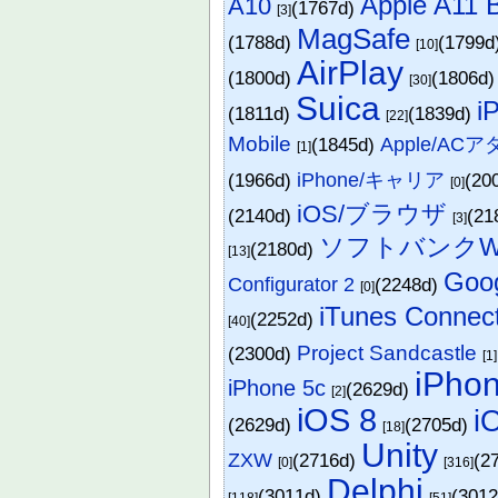
Apple A11 B
A10
(1767d)
[3]
MagSafe
(1788d)
(1799d
[10]
AirPlay
(1800d)
(1806d
[30]
Suica
i
(1811d)
(1839d)
[22]
Mobile
(1845d)
Apple/AC
[1]
(1966d)
iPhone/キャリア
(20
[0]
iOS/ブラウザ
(2140d)
(21
[3]
ソフトバンクWi
(2180d)
[13]
Go
Configurator 2
(2248d)
[0]
iTunes Connec
(2252d)
[40]
Project Sandcastle
(2300d)
[1]
iPho
iPhone 5c
(2629d)
[2]
iOS 8
i
(2629d)
(2705d)
[18]
Unity
ZXW
(2716d)
(2
[0]
[316]
Delphi
(3011d)
(301