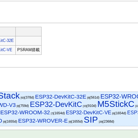
itC-32E
itC-VE
PSRAM搭載
Stack
ESP32-WRO
ESP32-DevKitC-32E
(378d)
(561d)
[92]
[8]
M5StickC
ESP32-DevKitC
WD-V3
(759d)
(910d)
[8]
[15]
[2
ESP32-WROOM-32
ESP32-DevKitC-VE
ESP
)
(1654d)
(1654d)
[7]
[6]
SIP
D
ESP32-WROVER-E
(1655d)
(1655d)
(2368d)
[8]
[8]
[28]