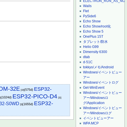
ELECTRON_RUN_AS_NO
Wails
Flet
PySide6
Echo Show
Echo Show/root化
Echo Show 5
OnePlus 15T
タブレット/防水
Helio G99
Dimensity 6300
dtab
d-51C
tokkyo/メモ/Android
Windows/イベントビュー
アー
Windows/イベントログ
OM-32E
Get-WinEvent
ESP32-
(575d)
[10]
Windows/イベントビュー
ESP32-PICO-D4
(1024d)
アー/Windowsロ
2]
[11]
ESP32-
グ/Application
32-S0WD
(1655d)
[5]
Windows/イベントビュー
アー/Windowsログ
イベントビューアー
WPA MCP