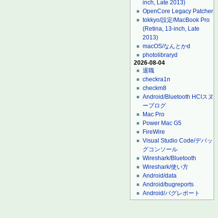
inch, Late 2013)
OpenCore Legacy Patcher
tokkyo/設定/MacBook Pro
(Retina, 13-inch, Late
2013)
macOS/なんとかd
photolibraryd
2026-08-04
退職
checkra1n
checkm8
Android/Bluetooth HCIスヌ
ープログ
Mac Pro
Power Mac G5
FireWire
Visual Studio Code/デバッ
グコンソール
Wireshark/Bluetooth
Wireshark/使い方
Android/data
Android/bugreports
Android/バグレポート