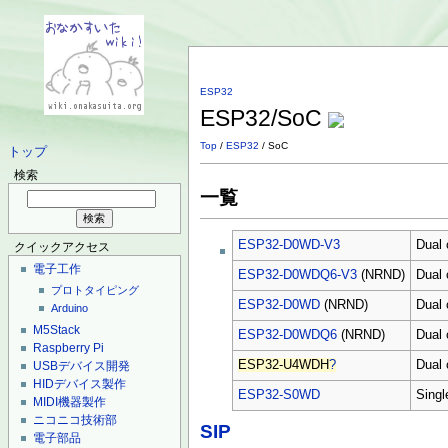
ESP32
ESP32/SoC
Top
/
ESP32
/ SoC
トップ
検索
一覧
ESP32-D0WD-V3
Dual
クイックアクセス
電子工作
ESP32-D0WDQ6-V3
(NRND)
Dual
プロトタイピング
ESP32-D0WD
(NRND)
Dual
Arduino
M5Stack
ESP32-D0WDQ6
(NRND)
Dual
Raspberry Pi
ESP32-U4WDH
?
Dual
USBデバイス開発
HIDデバイス製作
ESP32-S0WD
Sing
MIDI機器製作
ニコニコ技術部
SIP
電子部品