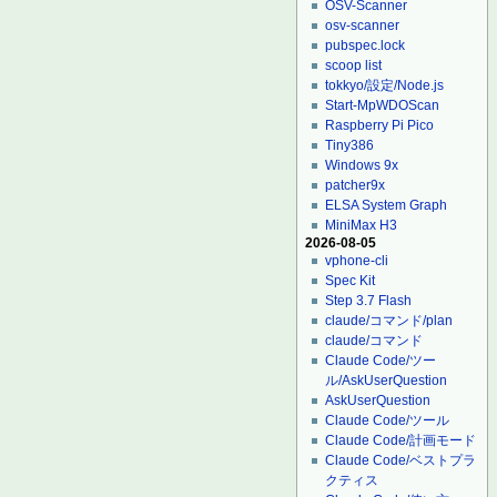
OSV-Scanner
osv-scanner
pubspec.lock
scoop list
tokkyo/設定/Node.js
Start-MpWDOScan
Raspberry Pi Pico
Tiny386
Windows 9x
patcher9x
ELSA System Graph
MiniMax H3
2026-08-05
vphone-cli
Spec Kit
Step 3.7 Flash
claude/コマンド/plan
claude/コマンド
Claude Code/ツー
ル/AskUserQuestion
AskUserQuestion
Claude Code/ツール
Claude Code/計画モード
Claude Code/ベストプラ
クティス