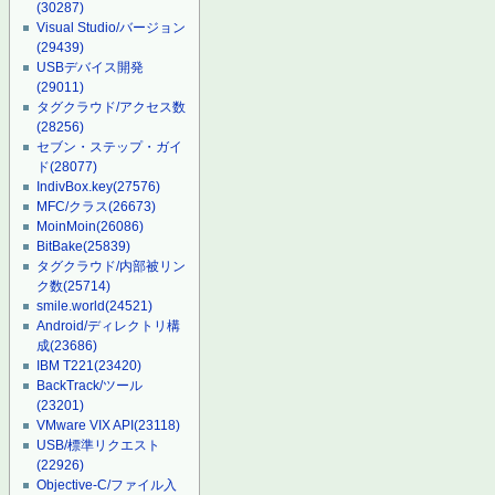
(30287)
Visual Studio/バージョン
(29439)
USBデバイス開発
(29011)
タグクラウド/アクセス数
(28256)
セブン・ステップ・ガイ
ド
(28077)
IndivBox.key
(27576)
MFC/クラス
(26673)
MoinMoin
(26086)
BitBake
(25839)
タグクラウド/内部被リン
ク数
(25714)
smile.world
(24521)
Android/ディレクトリ構
成
(23686)
IBM T221
(23420)
BackTrack/ツール
(23201)
VMware VIX API
(23118)
USB/標準リクエスト
(22926)
Objective-C/ファイル入