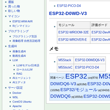
通販
ESP32-PICO-D4
買った物
欲しい物
ESP32-D0WD-V3
マイコン
ESP32
ARM
AVR
モジュール
評価ボード
8ピンマイコン
プログラミング
ESP32-WROOM-32E
ESP32-DevK
プログラミング言語
ESP32-WROVER-E
ESP32-DevK
画像処理
自然言語処理
生成AI
メモ
画像生成AI
動画生成AI
M5Stack
ESP32-D0WDQ6-V3
LLM
LLM/モデル/日本語
M5StickC
ESP32-PICO-D4
ローカルLLM
RAG
ESP32
M5
関連ページ:
(87d)
AIエージェント
[116]
AIエディタ
D0WDQ6-V3
ESP32-D0
(618d)
[8]
サーバ設定
ESP32/モジュール
(1028d)
(1642d
[8]
Docker
D0WDQ6
ESP32-D0W
(1655d)
WSL
[9]
CentOS
Ubuntu
Apache