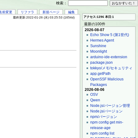
検索：
名前変更
リファラ
新規ページ
編集
アクセス:1296 本日:1
最終更新:2022-01-26 (水) 03:25:53 (1654d)
最新の100件
2026-08-07
Echo Show 5 (第1世代)
Hermes Agent
Sunshine
Moonlight
arduino-ide-extension
package.json
tokkyo/メモ/セキュリティ
app.getPath
OpenSSF Malicious
Packages
2026-08-06
OSV
Qwen
Node.js/バージョン管理
Node.js/バージョン
npm/バージョン
npm config get min-
release-age
npm config list