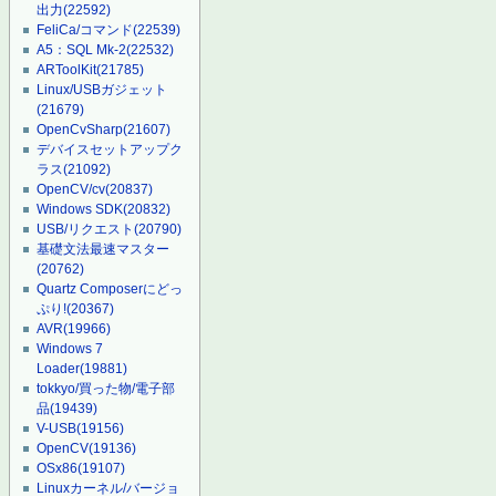
出力
(22592)
FeliCa/コマンド
(22539)
A5：SQL Mk-2
(22532)
ARToolKit
(21785)
Linux/USBガジェット
(21679)
OpenCvSharp
(21607)
デバイスセットアップク
ラス
(21092)
OpenCV/cv
(20837)
Windows SDK
(20832)
USB/リクエスト
(20790)
基礎文法最速マスター
(20762)
Quartz Composerにどっ
ぷり!
(20367)
AVR
(19966)
Windows 7
Loader
(19881)
tokkyo/買った物/電子部
品
(19439)
V-USB
(19156)
OpenCV
(19136)
OSx86
(19107)
Linuxカーネル/バージョ