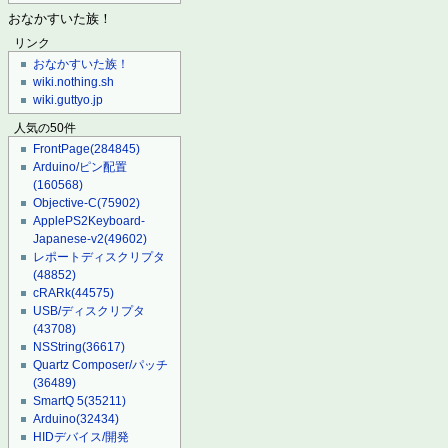
おなかすいた族！
リンク
おなかすいた族！
wiki.nothing.sh
wiki.guttyo.jp
人気の50件
FrontPage
(284845)
Arduino/ピン配置
(160568)
Objective-C
(75902)
ApplePS2Keyboard-
Japanese-v2
(49602)
レポートディスクリプタ
(48852)
cRARk
(44575)
USB/ディスクリプタ
(43708)
NSString
(36617)
Quartz Composer/パッチ
(36489)
SmartQ 5
(35211)
Arduino
(32434)
HIDデバイス/開発