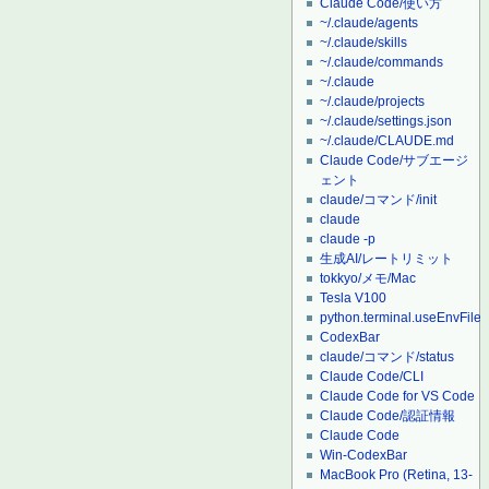
Claude Code/使い方
~/.claude/agents
~/.claude/skills
~/.claude/commands
~/.claude
~/.claude/projects
~/.claude/settings.json
~/.claude/CLAUDE.md
Claude Code/サブエージ
ェント
claude/コマンド/init
claude
claude -p
生成AI/レートリミット
tokkyo/メモ/Mac
Tesla V100
python.terminal.useEnvFile
CodexBar
claude/コマンド/status
Claude Code/CLI
Claude Code for VS Code
Claude Code/認証情報
Claude Code
Win-CodexBar
MacBook Pro (Retina, 13-