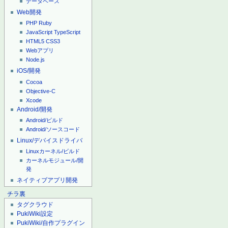
データベース
Web開発
PHP
Ruby
JavaScript
TypeScript
HTML5
CSS3
Webアプリ
Node.js
iOS/開発
Cocoa
Objective-C
Xcode
Android/開発
Android/ビルド
Android/ソースコード
Linux/デバイスドライバ
Linuxカーネル/ビルド
カーネルモジュール/開
発
ネイティブアプリ開発
チラ裏
タグクラウド
PukiWiki設定
PukiWiki/自作プラグイン