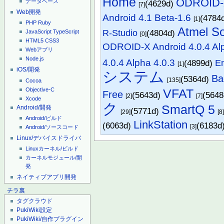
Home
ODROID-X
データベース
(4629d)
[7]
Web開発
Android 4.1 Beta-1.6
(4784
[1]
PHP
Ruby
Atmel S
R-Studio
(4804d)
JavaScript
TypeScript
[0]
HTML5
CSS3
ODROID-X Android 4.0.4 Al
Webアプリ
Node.js
4.0.4 Alpha 4.0.3
(4899d)
E
[1]
iOS/開発
システム
Ba
(5364d)
[135]
Cocoa
Objective-C
VFAT
Free
(5643d)
(564
[2]
[7]
Xcode
ク
SmartQ 5
Android/開発
(5771d)
[29]
[8
Android/ビルド
LinkStation
(6063d)
(6183d
[3]
Android/ソースコード
Linux/デバイスドライバ
Linuxカーネル/ビルド
カーネルモジュール/開
発
ネイティブアプリ開発
チラ裏
タグクラウド
PukiWiki設定
PukiWiki/自作プラグイン