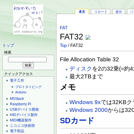
本文
リロード
差分
バ
FAT
FAT32
Top
/ FAT32
トップ
検索
File Allocation Table 32
ディスク
を2の32乗(=
クイックアクセス
最大2TBまで
電子工作
メモ
プロトタイピング
Arduino
M5Stack
Windows 9x
では32KBク
Raspberry Pi
Windows 2000
からは32
USBデバイス開発
HIDデバイス製作
SDカード
MIDI機器製作
ニコニコ技術部
電子部品