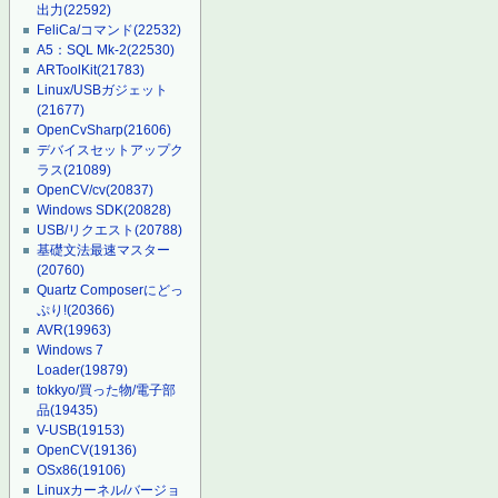
出力
(22592)
FeliCa/コマンド
(22532)
A5：SQL Mk-2
(22530)
ARToolKit
(21783)
Linux/USBガジェット
(21677)
OpenCvSharp
(21606)
デバイスセットアップク
ラス
(21089)
OpenCV/cv
(20837)
Windows SDK
(20828)
USB/リクエスト
(20788)
基礎文法最速マスター
(20760)
Quartz Composerにどっ
ぷり!
(20366)
AVR
(19963)
Windows 7
Loader
(19879)
tokkyo/買った物/電子部
品
(19435)
V-USB
(19153)
OpenCV
(19136)
OSx86
(19106)
Linuxカーネル/バージョ