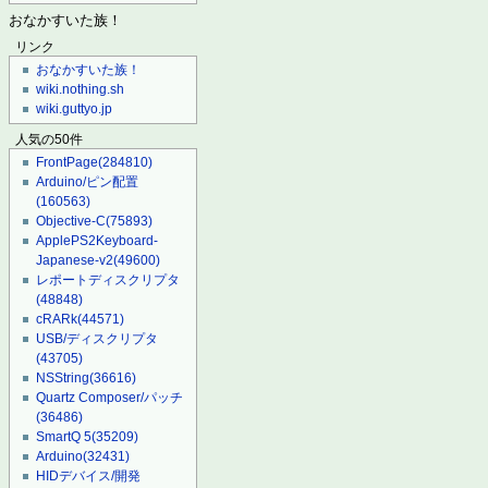
おなかすいた族！
リンク
おなかすいた族！
wiki.nothing.sh
wiki.guttyo.jp
人気の50件
FrontPage
(284810)
Arduino/ピン配置
(160563)
Objective-C
(75893)
ApplePS2Keyboard-
Japanese-v2
(49600)
レポートディスクリプタ
(48848)
cRARk
(44571)
USB/ディスクリプタ
(43705)
NSString
(36616)
Quartz Composer/パッチ
(36486)
SmartQ 5
(35209)
Arduino
(32431)
HIDデバイス/開発