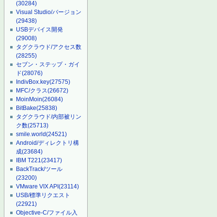
(30284)
Visual Studio/バージョン
(29438)
USBデバイス開発
(29008)
タグクラウド/アクセス数
(28255)
セブン・ステップ・ガイ
ド
(28076)
IndivBox.key
(27575)
MFC/クラス
(26672)
MoinMoin
(26084)
BitBake
(25838)
タグクラウド/内部被リン
ク数
(25713)
smile.world
(24521)
Android/ディレクトリ構
成
(23684)
IBM T221
(23417)
BackTrack/ツール
(23200)
VMware VIX API
(23114)
USB/標準リクエスト
(22921)
Objective-C/ファイル入