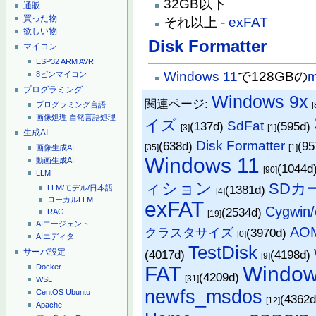
32GB以下
通販
買った物
それ以上 -
exFAT
欲しい物
Disk Formatter
マイコン
ESP32
ARM
AVR
Windows 11
で128GBの
m
8ピンマイコン
プログラミング
Windows 9x
関連ページ:
プログラミング言語
[
画像処理
自然言語処理
イズ
SdFat
(137d)
(595d)
[3]
[1]
生成AI
Disk Formatter
(638d)
(9
[35]
[1]
画像生成AI
Windows 11
動画生成AI
(1044d
[90]
LLM
ィション
SDカ
(1381d)
LLM/モデル/日本語
[4]
ローカルLLM
exFAT
Cygwin/
(2534d)
RAG
[19]
AIエージェント
AOM
クラスタサイズ
(3970d)
[0]
AIエディタ
TestDisk
サーバ設定
(4017d)
(4198d)
[9]
FAT
Window
Docker
(4209d)
[31]
WSL
newfs_msdos
CentOS
Ubuntu
(4362
[12]
Apache