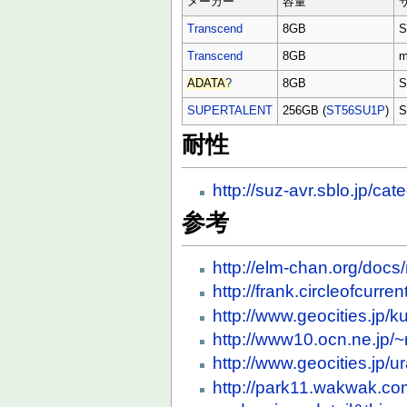
メーカー
容量
Transcend
8GB
Transcend
8GB
m
ADATA
?
8GB
SUPERTALENT
256GB (
ST56SU1P
)
耐性
http://suz-avr.sblo.jp/ca
参考
http://elm-chan.org/doc
http://frank.circleofcurr
http://www.geocities.jp
http://www10.ocn.ne.jp/
http://www.geocities.jp/
http://park11.wakwak.com