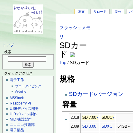
本文
リロード
差分
バ
フラッシュメモ
リ
SDカー
トップ
ド
検索
Top
/ SDカード
クイックアクセス
規格
電子工作
プロトタイピング
Arduino
SDカード/バージョン
M5Stack
容量
Raspberry Pi
USBデバイス開発
HIDデバイス製作
2018
SD 7.00
?
SDUC
?
MIDI機器製作
ニコニコ技術部
2009
SD 3.00
SDXC
64GB～
電子部品