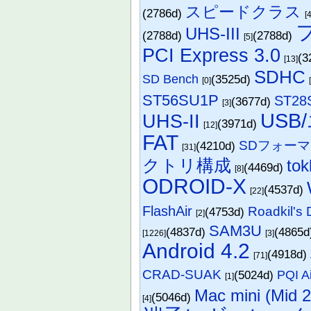
スピードクラス
(2786d)
[4
UHS-III
(2788d)
(2788d)
[5]
PCI Express 3.0
(3
[13]
SDHC
SD Bench
(3525d)
[0]
ST56SU1P
ST28
(3677d)
[3]
US
UHS-II
(3971d)
[12]
FAT
SDフォー
(4210d)
[31]
クトリ構成
to
(4469d)
[8]
ODROID-X
(4537d)
[22]
FlashAir
Roadkil's 
(4753d)
[2]
SAM3U
(4837d)
(4865
[1226]
[3]
Android 4.2
(4918d)
[71]
CRAD-SUAK
(5024d)
PQI A
[1]
Mac mini (Mid 
(5046d)
[4]