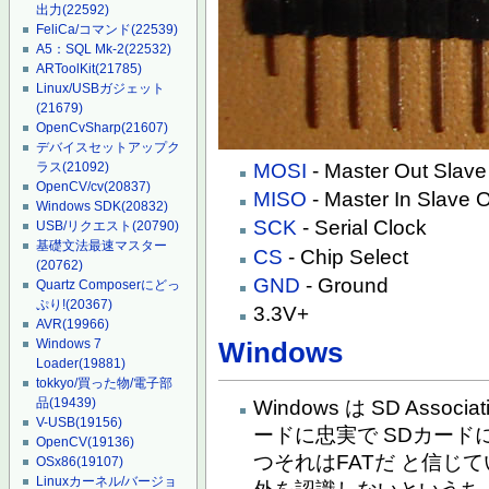
出力
(22592)
FeliCa/コマンド
(22539)
A5：SQL Mk-2
(22532)
ARToolKit
(21785)
Linux/USBガジェット
(21679)
OpenCvSharp
(21607)
デバイスセットアップク
MOSI
- Master Out Slave
ラス
(21092)
OpenCV/cv
(20837)
MISO
- Master In Slave 
Windows SDK
(20832)
SCK
- Serial Clock
USB/リクエスト
(20790)
基礎文法最速マスター
CS
- Chip Select
(20762)
GND
- Ground
Quartz Composerにどっ
ぷり!
(20367)
3.3V+
AVR
(19966)
Windows 7
Windows
Loader
(19881)
tokkyo/買った物/電子部
品
(19439)
Windows は SD Associat
V-USB
(19156)
ードに忠実で SDカー
OpenCV
(19136)
つそれはFATだ と信じ
OSx86
(19107)
Linuxカーネル/バージョ