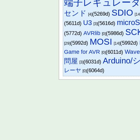
端子レギュレー
SDIO
センド
(5269d)
[4]
[14
micro
U3
(5611d)
(5616d)
[3]
SC
(5772d)
AVRlib
(5986d)
[0]
MOSI
(5992d)
(5992d)
[29]
[14]
Wav
Game for AVR
(6011d)
[0]
Arduino
問屋
(6031d)
[3]
レーヤ
(6064d)
[0]