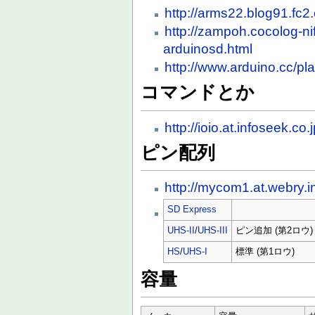
http://arms22.blog91.fc2
http://zampoh.cocolog-ni
arduinosd.html
http://www.arduino.cc/
コマンドとか
http://ioio.at.infoseek.
ピン配列
http://mycom1.at.webry.i
SD Express
UHS-II
/
UHS-III
ピン追加 (第2ロウ)
HS
/
UHS-I
標準 (第1ロウ)
容量