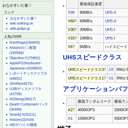
最低保証速度
おなかすいた族！
V90
90MB/s
UHS-II
リンク
おなかすいた族！
V60
?
60MB/s
UHS-II
wiki.nothing.sh
wiki.guttyo.jp
V30
?
30MB/s
UHS-I
人気の50件
V10
?
10MB/s
UHS-I
FrontPage
(284845)
V6
?
6MB/s
ハイスピード
Arduino/ピン配置
(160568)
UHSスピードクラス
Objective-C
(75902)
ApplePS2Keyboard-
Japanese-v2
(49602)
UHSスピードクラス3
?
U3
RWが3
レポートディスクリプタ
UHSスピードクラス1
?
U1
RWが1
(48852)
cRARk
(44575)
アプリケーションパ
USB/ディスクリプタ
(43708)
NSString
(36617)
最低ランダムリード
最低ラ
Quartz Composer/パッチ
(36489)
A2
?
4000IOPS
2000IO
SmartQ 5
(35211)
A1
1500IOPS
500IOP
Arduino
(32434)
HIDデバイス/開発