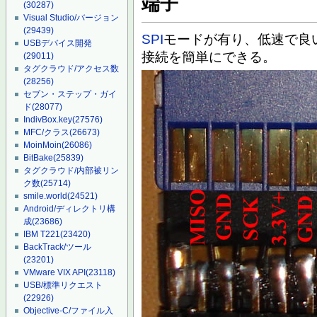
端子
(30287)
Visual Studio/バージョン
(29439)
SPI
モードが有り、低速で良
USBデバイス開発
接続を簡単にできる。
(29011)
タグクラウド/アクセス数
(28256)
セブン・ステップ・ガイ
ド
(28077)
IndivBox.key
(27576)
MFC/クラス
(26673)
MoinMoin
(26086)
BitBake
(25839)
タグクラウド/内部被リン
ク数
(25714)
smile.world
(24521)
Android/ディレクトリ構
成
(23686)
IBM T221
(23420)
BackTrack/ツール
(23201)
VMware VIX API
(23118)
USB/標準リクエスト
(22926)
Objective-C/ファイル入