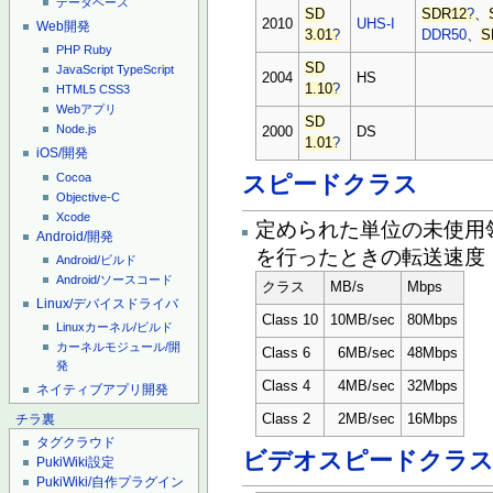
データベース
SD
SDR12
?
、
2010
UHS-I
Web開発
3.01
?
DDR50
、
S
PHP
Ruby
SD
JavaScript
TypeScript
2004
HS
1.10
?
HTML5
CSS3
Webアプリ
SD
Node.js
2000
DS
1.01
?
iOS/開発
Cocoa
スピードクラス
Objective-C
Xcode
定められた単位の未使用
Android/開発
を行ったときの転送速度
Android/ビルド
Android/ソースコード
クラス
MB/s
Mbps
Linux/デバイスドライバ
Class 10
10MB/sec
80Mbps
Linuxカーネル/ビルド
カーネルモジュール/開
Class 6
6MB/sec
48Mbps
発
Class 4
4MB/sec
32Mbps
ネイティブアプリ開発
Class 2
2MB/sec
16Mbps
チラ裏
タグクラウド
ビデオスピードクラ
PukiWiki設定
PukiWiki/自作プラグイン