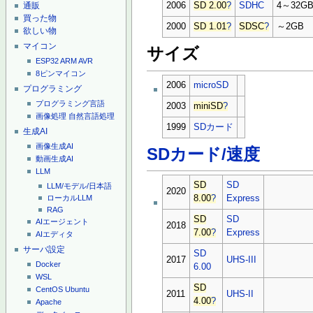
通販
2006
SD 2.00
?
SDHC
4～32G
買った物
2000
SD 1.01
?
SDSC
?
～2GB
欲しい物
マイコン
サイズ
ESP32
ARM
AVR
8ピンマイコン
2006
microSD
プログラミング
プログラミング言語
2003
miniSD
?
画像処理
自然言語処理
1999
SDカード
生成AI
画像生成AI
SDカード/速度
動画生成AI
LLM
SD
SD
LLM/モデル/日本語
2020
ローカルLLM
8.00
?
Express
RAG
SD
SD
AIエージェント
2018
7.00
?
Express
AIエディタ
サーバ設定
SD
2017
UHS-III
Docker
6.00
WSL
SD
CentOS
Ubuntu
2011
UHS-II
4.00
?
Apache