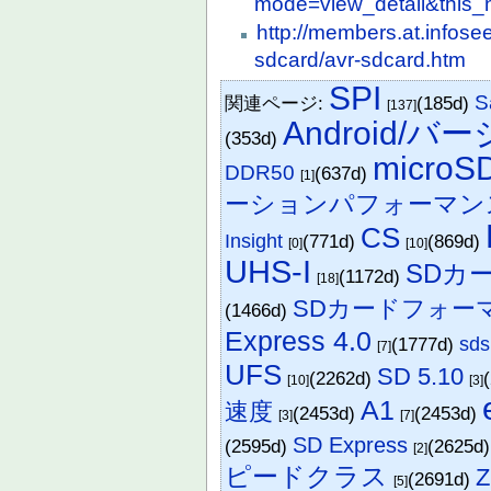
mode=view_detail&this
http://members.at.infose
sdcard/avr-sdcard.htm
SPI
S
関連ページ:
(185d)
[137]
Android/バ
(353d)
microS
DDR50
(637d)
[1]
ーションパフォーマン
CS
Insight
(771d)
(869d)
[0]
[10]
UHS-I
SDカ
(1172d)
[18]
SDカードフォー
(1466d)
Express 4.0
(1777d)
sd
[7]
UFS
SD 5.10
(2262d)
[10]
[3]
A1
速度
(2453d)
(2453d)
[3]
[7]
SD Express
(2595d)
(2625d
[2]
ピードクラス
Z
(2691d)
[5]