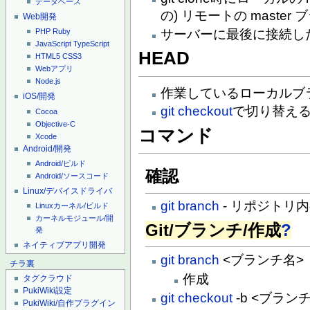
データベース
の) リモートの mast
Web開発
サーバーに最後に接続したと
PHP
Ruby
JavaScript
TypeScript
HEAD
HTML5
CSS3
Webアプリ
Node.js
作業しているローカルブ
iOS/開発
git checkout
で切り替え
Cocoa
Objective-C
コマンド
Xcode
Android/開発
Android/ビルド
確認
Android/ソースコード
Linux/デバイスドライバ
git branch
- リポジトリ
Linuxカーネル/ビルド
カーネルモジュール/開
Git/ブランチ/作成
?
発
ネイティブアプリ開発
git branch
<ブランチ名>
チラ裏
作成
タグクラウド
PukiWiki設定
git checkout
-b <ブラン
PukiWiki/自作プラグイン