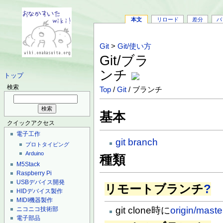
本文
リロード
差分
バ
Git
>
Git/使い方
Git/ブラ
ンチ
トップ
検索
Top
/
Git
/ ブランチ
基本
クイックアクセス
電子工作
git branch
プロトタイピング
Arduino
種類
M5Stack
Raspberry Pi
USBデバイス開発
リモートブランチ
?
HIDデバイス製作
MIDI機器製作
git clone時に
origin/maste
ニコニコ技術部
電子部品