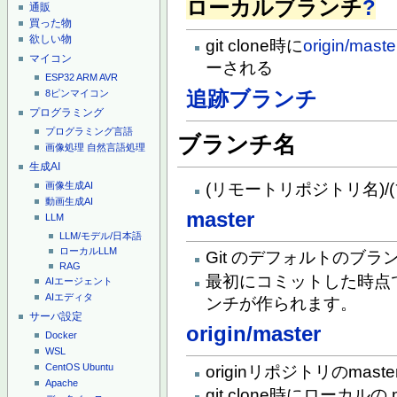
ローカルブランチ
?
通販
買った物
欲しい物
git clone時に
origin/maste
マイコン
ーされる
ESP32
ARM
AVR
追跡ブランチ
8ピンマイコン
プログラミング
プログラミング言語
ブランチ名
画像処理
自然言語処理
生成AI
(リモートリポジトリ名)/
画像生成AI
動画生成AI
master
LLM
LLM/モデル/日本語
ローカルLLM
Git のデフォルトのブラ
RAG
最初にコミットした時点で、
AIエージェント
AIエディタ
ンチが作られます。
サーバ設定
origin/master
Docker
WSL
CentOS
Ubuntu
originリポジトリのmast
Apache
git clone時にローカル