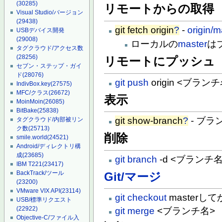
(30285)
リモートからの取得
Visual Studio/バージョン
(29438)
git fetch origin
?
-
origin/m
USBデバイス開発
(29008)
ローカルの
master
は
タグクラウド/アクセス数
(28256)
リモートにプッシュ
セブン・ステップ・ガイ
ド
(28076)
git push
origin <ブラン
IndivBox.key
(27575)
MFC/クラス
(26672)
表示
MoinMoin
(26085)
BitBake
(25838)
git show-branch
?
- ブラ
タグクラウド/内部被リン
ク数
(25713)
削除
smile.world
(24521)
Android/ディレクトリ構
成
(23685)
git branch
-d <ブランチ名
IBM T221
(23417)
BackTrack/ツール
Git/マージ
(23200)
VMware VIX API
(23114)
git checkout
masterし
USB/標準リクエスト
(22922)
git merge
<ブランチ名>
Objective-C/ファイル入