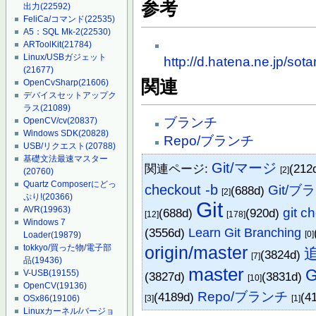
参考
出力
(22592)
FeliCa/コマンド
(22535)
A5：SQL Mk-2
(22530)
ARToolKit
(21784)
Linux/USBガジェット
http://d.hatena.ne.jp/s
(21677)
関連
OpenCvSharp
(21606)
デバイスセットアップク
ラス
(21089)
ブランチ
OpenCV/cv
(20837)
Windows SDK
(20828)
Repo/ブランチ
USB/リクエスト
(20788)
基礎文法最速マスター
Git/マージ
関連ページ:
(212
[2]
(20760)
Quartz Composerにどっ
checkout -b
Git/
(688d)
[2]
ぷり!
(20366)
Git
AVR
(19963)
git c
(688d)
(920d)
[12]
[178]
Windows 7
(3556d)
Learn Git Branching
[0]
Loader
(19879)
origin/master
tokkyo/買った物/電子部
(3824d)
[7]
品
(19436)
master
V-USB
(19155)
(3827d)
(3831d)
[10]
OpenCV
(19136)
Repo/ブランチ
(4189d)
(4
[3]
[1]
OSx86
(19106)
Linuxカーネル/バージョ