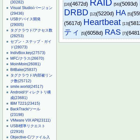
RAID
(30282)
(4672d)
(5093d)
[16]
[56]
Visual Studio/バージョン
DRBD
HA
(5220d)
(55
(29436)
[12]
[5]
USBデバイス開発
Heartbeat
(5617d)
(581
[13]
(29005)
RAS
ティ
タグクラウド/アクセス数
(6058d)
(6481
[5]
[7]
(28253)
セブン・ステップ・ガイ
ド
(28073)
IndivBox.key
(27573)
MFC/クラス
(26670)
MoinMoin
(26081)
BitBake
(25837)
タグクラウド/内部被リン
ク数
(25712)
smile.world
(24517)
Android/ディレクトリ構
成
(23681)
IBM T221
(23415)
BackTrack/ツール
(23198)
VMware VIX API
(23111)
USB/標準リクエスト
(22916)
Objective-C/ファイル入