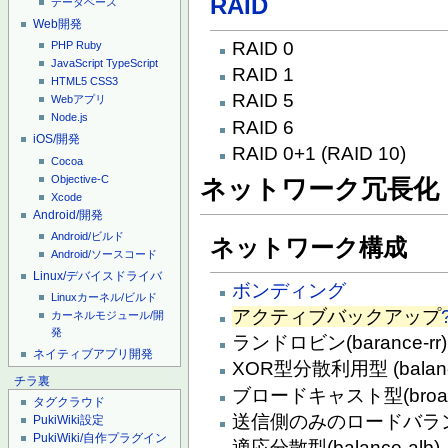
RAID
データベース
Web開発
RAID 0
PHP
Ruby
JavaScript
TypeScript
RAID 1
HTML5
CSS3
RAID 5
Webアプリ
Node.js
RAID 6
iOS/開発
RAID 0+1 (RAID 10)
Cocoa
Objective-C
ネットワーク冗長化
Xcode
Android/開発
Android/ビルド
ネットワーク構成
Android/ソースコード
Linux/デバイスドライバ
ボンディング
Linuxカーネル/ビルド
アクティブバックアップ
カーネルモジュール/開
発
ランドロビン(barance-rr)
ネイティブアプリ開発
XOR型分散利用型 (balance
チラ裏
ブロードキャスト型(broadc
タグクラウド
送信側のみのロードバランス型(
PukiWiki設定
PukiWiki/自作プラグイン
適応分散型(balance-alb)