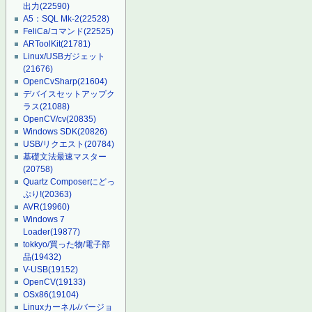
出力
(22590)
A5：SQL Mk-2
(22528)
FeliCa/コマンド
(22525)
ARToolKit
(21781)
Linux/USBガジェット
(21676)
OpenCvSharp
(21604)
デバイスセットアップク
ラス
(21088)
OpenCV/cv
(20835)
Windows SDK
(20826)
USB/リクエスト
(20784)
基礎文法最速マスター
(20758)
Quartz Composerにどっ
ぷり!
(20363)
AVR
(19960)
Windows 7
Loader
(19877)
tokkyo/買った物/電子部
品
(19432)
V-USB
(19152)
OpenCV
(19133)
OSx86
(19104)
Linuxカーネル/バージョ