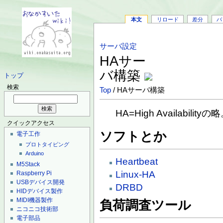
本文
リロード
差分
バ
サーバ設定
HAサー
バ構築
トップ
検索
Top
/ HAサーバ構築
HA=High Availabilityの
クイックアクセス
ソフトとか
電子工作
プロトタイピング
Arduino
Heartbeat
M5Stack
Linux-HA
Raspberry Pi
USBデバイス開発
DRBD
HIDデバイス製作
MIDI機器製作
負荷調査ツール
ニコニコ技術部
電子部品