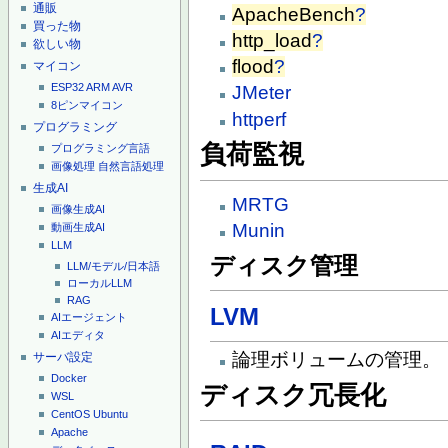
通販
ApacheBench
?
買った物
http_load
?
欲しい物
flood
?
マイコン
ESP32
ARM
AVR
JMeter
8ピンマイコン
httperf
プログラミング
負荷監視
プログラミング言語
画像処理
自然言語処理
生成AI
MRTG
画像生成AI
Munin
動画生成AI
LLM
ディスク管理
LLM/モデル/日本語
ローカルLLM
RAG
LVM
AIエージェント
AIエディタ
論理ボリュームの管理。
サーバ設定
Docker
ディスク冗長化
WSL
CentOS
Ubuntu
Apache