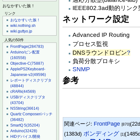
おなかすいた族！
IEEE802.3ad動的リンク型
リンク
ネットワーク設定
おなかすいた族！
wiki.nothing.sh
wiki.guttyo.jp
Advanced IP Routing
人気の50件
プロセス監視
FrontPage
(284783)
DNSラウンドロビン
?
Arduino/ピン配置
(160558)
負荷分散プロキシ
Objective-C
(75887)
SNMP
ApplePS2Keyboard-
Japanese-v2
(49596)
参考
レポートディスクリプタ
(48844)
cRARk
(44569)
USB/ディスクリプタ
(43704)
NSString
(36614)
Quartz Composer/パッチ
(36482)
関連ページ:
FrontPage
(22
[870]
SmartQ 5
(35204)
Arduino
(32428)
ボンディング
(1383d)
(1485
[1]
HIDデバイス/開発