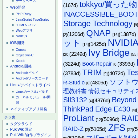
データベース
tokkyo/買った物
(167d)
Web開発
INACCESSIBLE_BOOT
PHP
Ruby
JavaScript
TypeScript
Storage Technology
[9
HTML5
CSS3
QNAP
Webアプリ
(1206d)
(1387d)
[2]
[16]
Node.js
NVIDI
ット
iOS/開発
(1425d)
[14]
Ivy Bridge
Cocoa
(2249d)
[20]
[55]
Objective-C
Xcode
(3224d)
Boot-Repair
(3393d)
[0]
Android/開発
TRIM
Tes
(3783d)
(4072d)
Android/ビルド
[9]
Android/ソースコード
ソフトウ
R-Studio
(4806d)
[0]
Linux/デバイスドライバ
理教科書 情報セキュリティス
Linuxカーネル/ビルド
カーネルモジュール/開
Beyond 
SiI3132
(4876d)
[4]
発
ThinkPad Edge E430
ネイティブアプリ開発
[4]
ProLiant
RAI
チラ裏
(5096d)
[12]
タグクラウド
ZFS
RAID-Z
(5105d)
(
PukiWiki設定
[2]
[27]
PukiWiki/自作プラグイン
マザーボード/Mini-