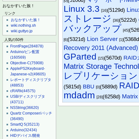
(5106d)
[0]
Linux 3.3
おなかすいた族！
Li
(5129d)
[16]
リンク
ストレージ
(5222d)
おなかすいた族！
[36]
バックアップ
wiki.nothing.sh
(52
[45]
wiki.guttyo.jp
Lion Server
(5321d)
(5368
[6]
[1]
人気の50件
FrontPage
(284878)
Recovery 2011 (Advanced)
Arduino/ピン配置
GParted
(5670d)
RAI
(160569)
[15]
Objective-C
(75908)
Matrix Storage Techno
ApplePS2Keyboard-
レプリケーション
Japanese-v2
(49605)
レポートディスクリプタ
RAID
(48853)
(5815d)
BBU
(5889d)
[0]
cRARk
(44575)
mdadm
Matri
(6258d)
USB/ディスクリプタ
[28]
(43711)
NSString
(36620)
Quartz Composer/パッチ
(36490)
SmartQ 5
(35213)
Arduino
(32434)
HIDデバイス/開発