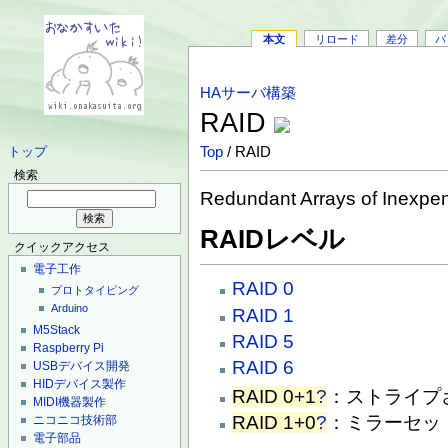
本文
リロード
差分
バ
HAサーバ構築
RAID
Top
/ RAID
トップ
検索
Redundant Arrays of Inexpe
RAIDレベル
クイックアクセス
電子工作
RAID 0
プロトタイピング
Arduino
RAID 1
M5Stack
RAID 5
Raspberry Pi
RAID 6
USBデバイス開発
HIDデバイス製作
RAID 0+1
?
：ストライプ
MIDI機器製作
RAID 1+0
?
：ミラーセッ
ニコニコ技術部
電子部品