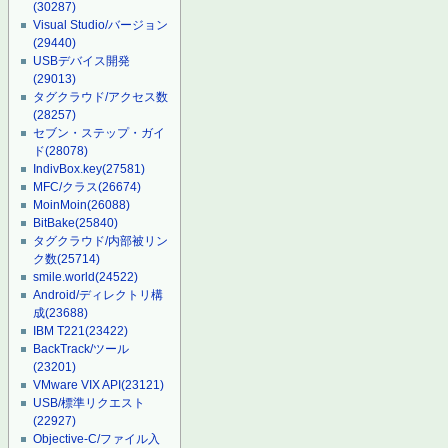
(30287)
Visual Studio/バージョン
(29440)
USBデバイス開発
(29013)
タグクラウド/アクセス数
(28257)
セブン・ステップ・ガイ
ド
(28078)
IndivBox.key
(27581)
MFC/クラス
(26674)
MoinMoin
(26088)
BitBake
(25840)
タグクラウド/内部被リン
ク数
(25714)
smile.world
(24522)
Android/ディレクトリ構
成
(23688)
IBM T221
(23422)
BackTrack/ツール
(23201)
VMware VIX API
(23121)
USB/標準リクエスト
(22927)
Objective-C/ファイル入