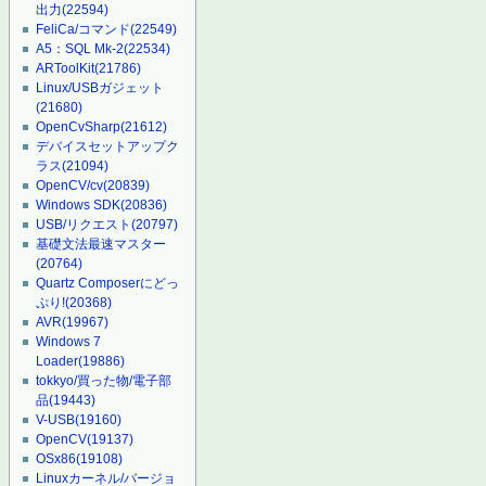
出力
(22594)
FeliCa/コマンド
(22549)
A5：SQL Mk-2
(22534)
ARToolKit
(21786)
Linux/USBガジェット
(21680)
OpenCvSharp
(21612)
デバイスセットアップク
ラス
(21094)
OpenCV/cv
(20839)
Windows SDK
(20836)
USB/リクエスト
(20797)
基礎文法最速マスター
(20764)
Quartz Composerにどっ
ぷり!
(20368)
AVR
(19967)
Windows 7
Loader
(19886)
tokkyo/買った物/電子部
品
(19443)
V-USB
(19160)
OpenCV
(19137)
OSx86
(19108)
Linuxカーネル/バージョ