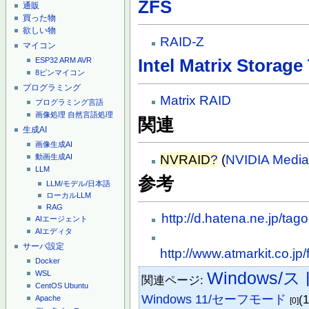
ZFS
通販
買った物
欲しい物
RAID-Z
マイコン
ESP32
ARM
AVR
Intel Matrix Storag
8ピンマイコン
プログラミング
Matrix RAID
プログラミング言語
画像処理
自然言語処理
関連
生成AI
画像生成AI
NVRAID
?
(
NVIDIA
Media
動画生成AI
LLM
参考
LLM/モデル/日本語
ローカルLLM
RAG
http://d.hatena.ne.jp/t
AIエージェント
AIエディタ
サーバ設定
http://www.atmarkit.co.jp
Docker
Windows
WSL
関連ページ:
CentOS
Ubuntu
Windows 11/セーフモード
(
Apache
[0]