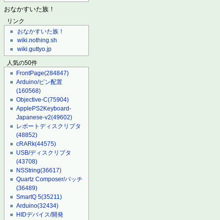
おなかすいた族！
リンク
おなかすいた族！
wiki.nothing.sh
wiki.guttyo.jp
人気の50件
FrontPage
(284847)
Arduino/ピン配置
(160568)
Objective-C
(75904)
ApplePS2Keyboard-
Japanese-v2
(49602)
レポートディスクリプタ
(48852)
cRARk
(44575)
USB/ディスクリプタ
(43708)
NSString
(36617)
Quartz Composer/パッチ
(36489)
SmartQ 5
(35211)
Arduino
(32434)
HIDデバイス/開発