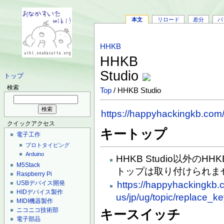
本文
リロード
差分
バ
HHKB
HHKB
Studio
トップ
検索
Top
/ HHKB Studio
https://happyhackingkb.com/
クイックアクセス
キートップ
電子工作
プロトタイピング
Arduino
HHKB Studio以外のHH
M5Stack
トップは取り付けられま
Raspberry Pi
https://happyhackingkb.
USBデバイス開発
HIDデバイス製作
us/jp/ug/topic/replace_ke
MIDI機器製作
ニコニコ技術部
キースイッチ
電子部品