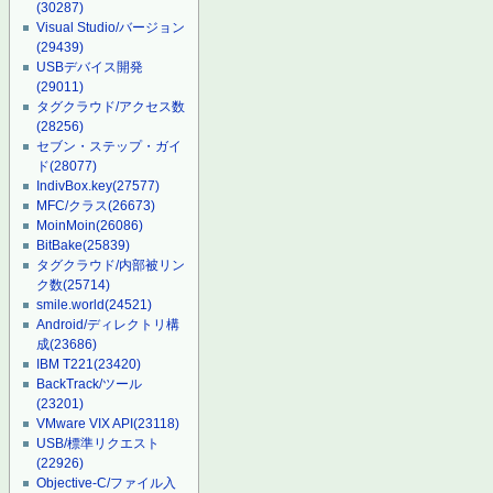
(30287)
Visual Studio/バージョン
(29439)
USBデバイス開発
(29011)
タグクラウド/アクセス数
(28256)
セブン・ステップ・ガイ
ド
(28077)
IndivBox.key
(27577)
MFC/クラス
(26673)
MoinMoin
(26086)
BitBake
(25839)
タグクラウド/内部被リン
ク数
(25714)
smile.world
(24521)
Android/ディレクトリ構
成
(23686)
IBM T221
(23420)
BackTrack/ツール
(23201)
VMware VIX API
(23118)
USB/標準リクエスト
(22926)
Objective-C/ファイル入