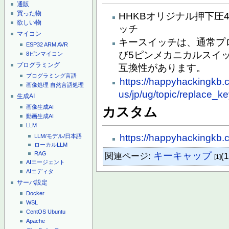
通販
買った物
HHKBオリジナル押下圧
欲しい物
ッチ
マイコン
キースイッチは、通常プ
ESP32
ARM
AVR
び5ピンメカニカルスイッチ（C
8ピンマイコン
プログラミング
互換性があります。
プログラミング言語
https://happyhackingkb.
画像処理
自然言語処理
us/jp/ug/topic/replace_k
生成AI
画像生成AI
カスタム
動画生成AI
LLM
https://happyhackingkb.c
LLM/モデル/日本語
ローカルLLM
キーキャップ
RAG
関連ページ:
(
[1]
AIエージェント
AIエディタ
サーバ設定
Docker
WSL
CentOS
Ubuntu
Apache