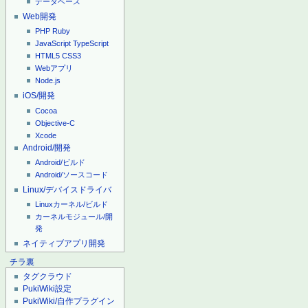
データベース
Web開発
PHP
Ruby
JavaScript
TypeScript
HTML5
CSS3
Webアプリ
Node.js
iOS/開発
Cocoa
Objective-C
Xcode
Android/開発
Android/ビルド
Android/ソースコード
Linux/デバイスドライバ
Linuxカーネル/ビルド
カーネルモジュール/開
発
ネイティブアプリ開発
チラ裏
タグクラウド
PukiWiki設定
PukiWiki/自作プラグイン