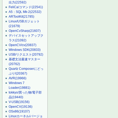
出力
(22592)
FeliCa/コマンド
(22541)
A5：SQL Mk-2
(22532)
ARToolKit
(21785)
Linux/USBガジェット
(21679)
OpenCvSharp
(21607)
デバイスセットアップク
ラス
(21092)
OpenCV/cv
(20837)
Windows SDK
(20833)
USB/リクエスト
(20792)
基礎文法最速マスター
(20762)
Quartz Composerにどっ
ぷり!
(20367)
AVR
(19966)
Windows 7
Loader
(19881)
tokkyo/買った物/電子部
品
(19440)
V-USB
(19156)
OpenCV
(19136)
OSx86
(19107)
Linuxカーネル/バージョ