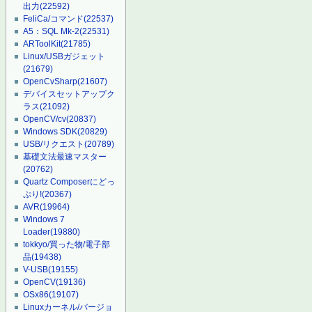
出力
(22592)
FeliCa/コマンド
(22537)
A5：SQL Mk-2
(22531)
ARToolKit
(21785)
Linux/USBガジェット
(21679)
OpenCvSharp
(21607)
デバイスセットアップク
ラス
(21092)
OpenCV/cv
(20837)
Windows SDK
(20829)
USB/リクエスト
(20789)
基礎文法最速マスター
(20762)
Quartz Composerにどっ
ぷり!
(20367)
AVR
(19964)
Windows 7
Loader
(19880)
tokkyo/買った物/電子部
品
(19438)
V-USB
(19155)
OpenCV
(19136)
OSx86
(19107)
Linuxカーネル/バージョ