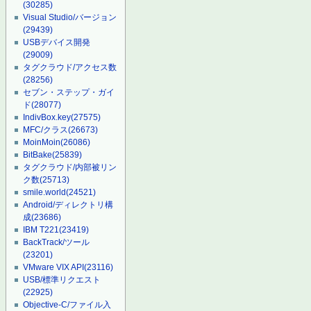
(30285)
Visual Studio/バージョン
(29439)
USBデバイス開発
(29009)
タグクラウド/アクセス数
(28256)
セブン・ステップ・ガイ
ド
(28077)
IndivBox.key
(27575)
MFC/クラス
(26673)
MoinMoin
(26086)
BitBake
(25839)
タグクラウド/内部被リン
ク数
(25713)
smile.world
(24521)
Android/ディレクトリ構
成
(23686)
IBM T221
(23419)
BackTrack/ツール
(23201)
VMware VIX API
(23116)
USB/標準リクエスト
(22925)
Objective-C/ファイル入