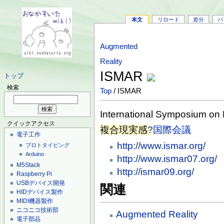
本文
リロード
差分
バ
Augmented
Reality
ISMAR
トップ
検索
Top
/ ISMAR
International Symposium on
クイックアクセス
複合現実感
?
国際会議
電子工作
http://www.ismar.org/
プロトタイピング
Arduino
http://www.ismar07.org/
M5Stack
http://ismar09.org/
Raspberry Pi
USBデバイス開発
関連
HIDデバイス製作
MIDI機器製作
ニコニコ技術部
Augmented Reality
電子部品