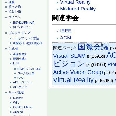
Virtual Reality
通販
買った物
Mixtured Reality
欲しい物
関連学会
マイコン
ESP32
ARM
AVR
8ピンマイコン
IEEE
プログラミング
ACM
プログラミング言語
画像処理
自然言語処理
国際会議
関連ページ:
[19]
生成AI
A
Visual SLAM
画像生成AI
(2691d)
[3]
動画生成AI
ビジョン
(6056d)
Pr
LLM
[37]
LLM/モデル/日本語
Active Vision Group
(62
[3]
ローカルLLM
Virtual Reality
RAG
(6598d)
[7]
AIエージェント
AIエディタ
サーバ設定
Docker
WSL
CentOS
Ubuntu
Apache