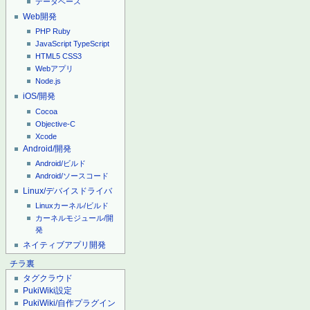
データベース
Web開発
PHP
Ruby
JavaScript
TypeScript
HTML5
CSS3
Webアプリ
Node.js
iOS/開発
Cocoa
Objective-C
Xcode
Android/開発
Android/ビルド
Android/ソースコード
Linux/デバイスドライバ
Linuxカーネル/ビルド
カーネルモジュール/開
発
ネイティブアプリ開発
チラ裏
タグクラウド
PukiWiki設定
PukiWiki/自作プラグイン