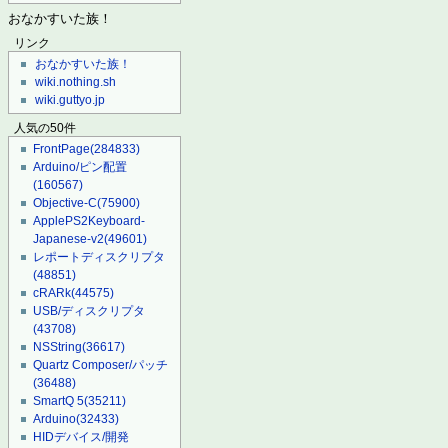
おなかすいた族！
リンク
おなかすいた族！
wiki.nothing.sh
wiki.guttyo.jp
人気の50件
FrontPage
(284833)
Arduino/ピン配置
(160567)
Objective-C
(75900)
ApplePS2Keyboard-
Japanese-v2
(49601)
レポートディスクリプタ
(48851)
cRARk
(44575)
USB/ディスクリプタ
(43708)
NSString
(36617)
Quartz Composer/パッチ
(36488)
SmartQ 5
(35211)
Arduino
(32433)
HIDデバイス/開発