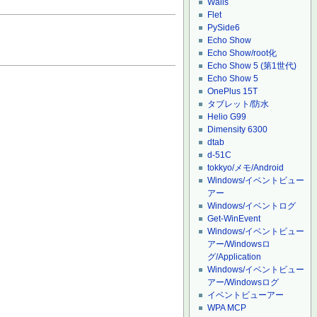
Wails
Flet
PySide6
Echo Show
Echo Show/root化
Echo Show 5 (第1世代)
Echo Show 5
OnePlus 15T
タブレット/防水
Helio G99
Dimensity 6300
dtab
d-51C
tokkyo/メモ/Android
Windows/イベントビュー
アー
Windows/イベントログ
Get-WinEvent
Windows/イベントビュー
アー/Windowsロ
グ/Application
Windows/イベントビュー
アー/Windowsログ
イベントビューアー
WPA MCP