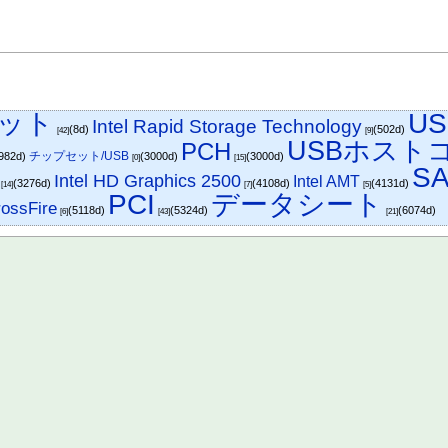
セット
US
Intel Rapid Storage Technology
(8d)
(502d)
[42]
[9]
USBホスト
PCH
チップセット/USB
982d)
(3000d)
(3000d)
[0]
[15]
SA
Intel HD Graphics 2500
Intel AMT
(3276d)
(4108d)
(4131d)
[14]
[7]
[5]
PCI
データシート
ossFire
(5118d)
(5324d)
(6074d)
[6]
[43]
[21]