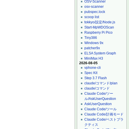
OSV-Scanner
osv-scanner
pubspec.lock
scoop list
tokkyo/設定/Node.js
Start-MpWDOScan
Raspberry Pi Pico
Tiny386
Windows 9x
patcher9x
ELSA System Graph
MiniMax H3
2026-08-05
vphone-cli
Spec Kit
Step 3.7 Flash
claude/コマンド/plan
claude/コマンド
Claude Code/ツー
ル/AskUserQuestion
AskUserQuestion
Claude Code/ツール
Claude Code/計画モード
Claude Code/ベストプラ
クティス