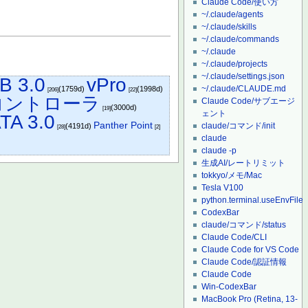
Claude Code/使い方
~/.claude/agents
~/.claude/skills
~/.claude/commands
~/.claude
~/.claude/projects
~/.claude/settings.json
B 3.0
vPro
~/.claude/CLAUDE.md
(1759d)
(1998d)
[206]
[22]
コントローラ
Claude Code/サブエージ
(3000d)
[19]
ェント
TA 3.0
Panther Point
claude/コマンド/init
(4191d)
[28]
[2]
claude
claude -p
生成AI/レートリミット
tokkyo/メモ/Mac
Tesla V100
python.terminal.useEnvFile
CodexBar
claude/コマンド/status
Claude Code/CLI
Claude Code for VS Code
Claude Code/認証情報
Claude Code
Win-CodexBar
MacBook Pro (Retina, 13-