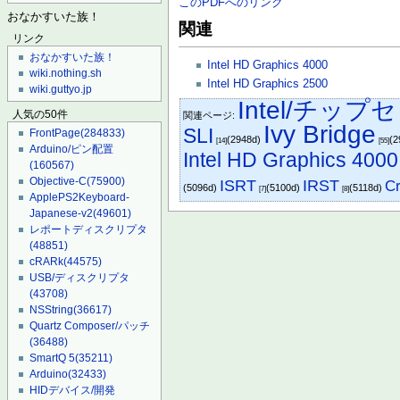
このPDFへのリンク
おなかすいた族！
関連
リンク
おなかすいた族！
Intel HD Graphics 4000
wiki.nothing.sh
Intel HD Graphics 2500
wiki.guttyo.jp
Intel/チップ
人気の50件
関連ページ:
Ivy Bridge
SLI
FrontPage
(284833)
(2948d)
(2
[14]
[55]
Arduino/ピン配置
Intel HD Graphics 4000
(160567)
Objective-C
(75900)
IRST
ISRT
Cr
(5096d)
(5100d)
(5118d)
[7]
[8]
ApplePS2Keyboard-
Japanese-v2
(49601)
レポートディスクリプタ
(48851)
cRARk
(44575)
USB/ディスクリプタ
(43708)
NSString
(36617)
Quartz Composer/パッチ
(36488)
SmartQ 5
(35211)
Arduino
(32433)
HIDデバイス/開発