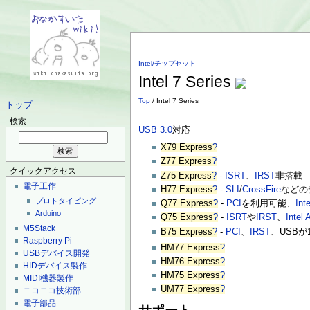
Intel/チップセット
Intel 7 Series
Top
/ Intel 7 Series
トップ
検索
USB 3.0
対応
X79 Express
?
Z77 Express
?
クイックアクセス
Z75 Express
?
-
ISRT
、
IRST
非搭載
電子工作
H77 Express
?
-
SLI
/
CrossFire
などの
プロトタイピング
Q77 Express
?
-
PCI
を利用可能、
Int
Arduino
Q75 Express
?
-
ISRT
や
IRST
、
Intel
M5Stack
B75 Express
?
-
PCI
、
IRST
、USBが
Raspberry Pi
HM77 Express
?
USBデバイス開発
HM76 Express
?
HIDデバイス製作
HM75 Express
?
MIDI機器製作
UM77 Express
?
ニコニコ技術部
電子部品