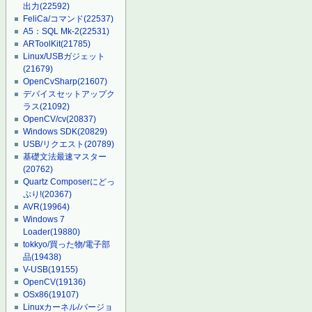
出力
(22592)
FeliCa/コマンド
(22537)
A5：SQL Mk-2
(22531)
ARToolKit
(21785)
Linux/USBガジェット
(21679)
OpenCvSharp
(21607)
デバイスセットアップク
ラス
(21092)
OpenCV/cv
(20837)
Windows SDK
(20829)
USB/リクエスト
(20789)
基礎文法最速マスター
(20762)
Quartz Composerにどっ
ぷり!
(20367)
AVR
(19964)
Windows 7
Loader
(19880)
tokkyo/買った物/電子部
品
(19438)
V-USB
(19155)
OpenCV
(19136)
OSx86
(19107)
Linuxカーネル/バージョ