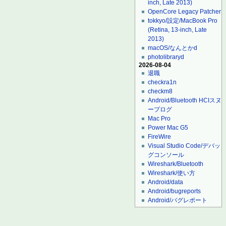
inch, Late 2013)
OpenCore Legacy Patcher
tokkyo/設定/MacBook Pro
(Retina, 13-inch, Late
2013)
macOS/なんとかd
photolibraryd
2026-08-04
退職
checkra1n
checkm8
Android/Bluetooth HCIスヌ
ープログ
Mac Pro
Power Mac G5
FireWire
Visual Studio Code/デバッ
グコンソール
Wireshark/Bluetooth
Wireshark/使い方
Android/data
Android/bugreports
Android/バグレポート