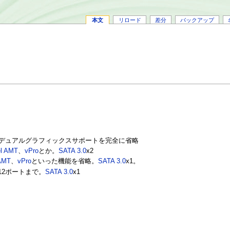
本文
リロード
差分
バックアップ
デュアルグラフィックスサポートを完全に省略
el AMT
、
vPro
とか。
SATA 3.0
x2
 AMT
、
vPro
といった機能を省略。
SATA 3.0
x1。
12ポートまで。
SATA 3.0
x1