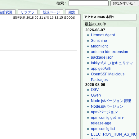
検索：
名前変更
リファラ
新規ページ
編集
アクセス:2035 本日:1
最終更新:2018-05-21 (月) 16:32:15 (3000d)
最新の100件
2026-08-07
Hermes Agent
Sunshine
Moonlight
arduino-ide-extension
package.json
tokkyo/メモ/セキュリティ
app.getPath
OpenSSF Malicious
Packages
2026-08-06
OSV
Qwen
Node.js/バージョン管理
Node.js/バージョン
npm/バージョン
npm config get min-
release-age
npm config list
ELECTRON_RUN_AS_NO