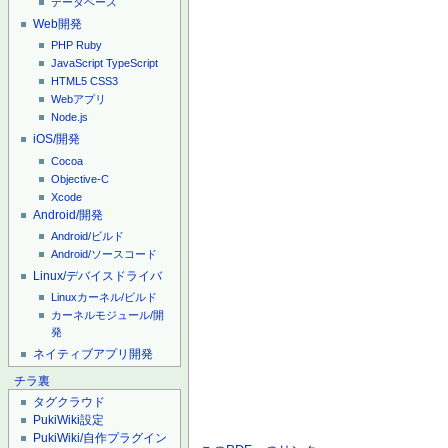
データベース
Web開発
PHP
Ruby
JavaScript
TypeScript
HTML5
CSS3
Webアプリ
Node.js
iOS/開発
Cocoa
Objective-C
Xcode
Android/開発
Android/ビルド
Android/ソースコード
Linux/デバイスドライバ
Linuxカーネル/ビルド
カーネルモジュール/開
発
ネイティブアプリ開発
チラ裏
タグクラウド
PukiWiki設定
PukiWiki/自作プラグイン