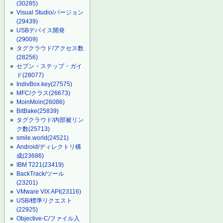
(30285)
Visual Studio/バージョン
(29439)
USBデバイス開発
(29009)
タグクラウド/アクセス数
(28256)
セブン・ステップ・ガイ
ド
(28077)
IndivBox.key
(27575)
MFC/クラス
(26673)
MoinMoin
(26086)
BitBake
(25839)
タグクラウド/内部被リン
ク数
(25713)
smile.world
(24521)
Android/ディレクトリ構
成
(23686)
IBM T221
(23419)
BackTrack/ツール
(23201)
VMware VIX API
(23116)
USB/標準リクエスト
(22925)
Objective-C/ファイル入