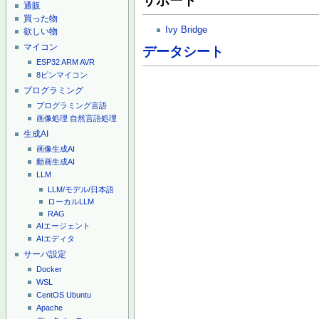
サポート
通販
買った物
Ivy Bridge
欲しい物
マイコン
データシート
ESP32
ARM
AVR
8ピンマイコン
プログラミング
プログラミング言語
画像処理
自然言語処理
生成AI
画像生成AI
動画生成AI
LLM
LLM/モデル/日本語
ローカルLLM
RAG
AIエージェント
AIエディタ
サーバ設定
Docker
WSL
CentOS
Ubuntu
Apache