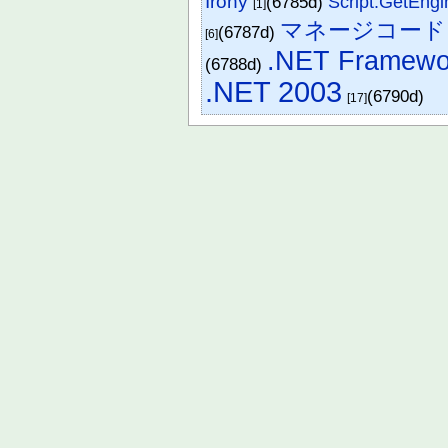
Irony
(6785d)
Script.GetEngi
[1]
マネージコード
(6787d)
[6]
.NET Framewo
(6788d)
.NET 2003
(6790d)
[17]