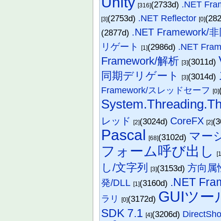
Unity
(2733d)
.NET F
[316]
(2753d)
.NET Reflector
(28
[3]
[0]
.NET Framework
(2877d)
リゲート
(2986d)
.NET Fr
[1]
Framework/解析
(3011d)
[3]
同期デリゲート
(3014d)
[3]
Framework/スレッドセーフ
[0]
System.Threading.T
レッド
CoreFX
(3024d)
(
[2]
[2]
Pascal
マー
(3102d)
[68]
フォーム呼び出し
[
し/文字列
方向属
(3153d)
[3]
.NET Fr
発/DLL
(3160d)
[1]
GUIツ
ラリ
(3172d)
[0]
SDK 7.1
(3206d)
Direct
[4]