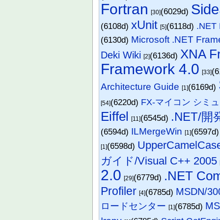
Fortran
Sid
(6029d)
[30]
xUnit
(6108d)
(6118d)
.NE
[5]
Microsoft .NET 
(6130d)
XNA F
Deki Wiki
(6136d)
[2]
Framework 4.0
(
[33]
Architecture Guide
(6169d)
[1]
(6220d)
FX-マイコン シミ
[54]
Eiffel
.NET/開
(6545d)
[11]
ILMergeWin
(6594d)
(6597d
[1]
UpperCamelCas
(6598d)
[1]
ガイド/Visual C++ 2005
2.0
.NET Com
(6779d)
[29]
Profiler
MSDN/3
(6785d)
[4]
M
ロードセンター
(6785d)
[1]