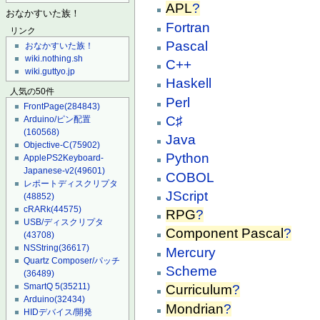
APL
?
おなかすいた族！
Fortran
リンク
Pascal
おなかすいた族！
wiki.nothing.sh
C++
wiki.guttyo.jp
Haskell
人気の50件
Perl
FrontPage
(284843)
C♯
Arduino/ピン配置
(160568)
Java
Objective-C
(75902)
Python
ApplePS2Keyboard-
Japanese-v2
(49601)
COBOL
レポートディスクリプタ
JScript
(48852)
cRARk
(44575)
RPG
?
USB/ディスクリプタ
Component Pascal
?
(43708)
NSString
(36617)
Mercury
Quartz Composer/パッチ
Scheme
(36489)
SmartQ 5
(35211)
Curriculum
?
Arduino
(32434)
Mondrian
?
HIDデバイス/開発