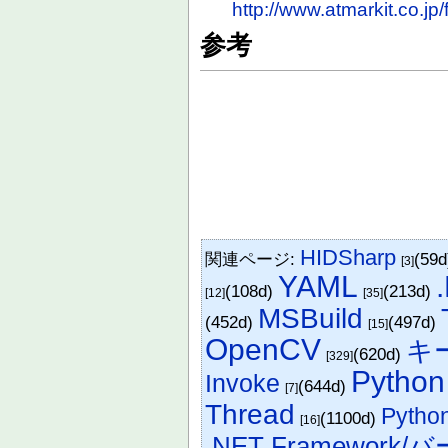
http://www.atmarkit.co.jp
参考
HIDSharp
関連ページ:
(59
[3]
YAML
(108d)
(213d)
[12]
[35]
MSBuild
(452d)
(497d)
[15]
OpenCV
キ
(620d)
[329]
Python
Invoke
(644d)
[7]
Thread
Pytho
(1100d)
[16]
.NET Framework