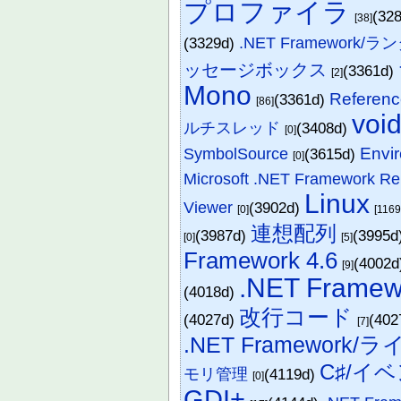
プロファイラ
(32
[38]
(3329d)
.NET Framework/
ッセージボックス
(3361d)
[2]
Mono
Referenc
(3361d)
[86]
voi
ルチスレッド
(3408d)
[0]
Envi
SymbolSource
(3615d)
[0]
Microsoft .NET Framework Rep
Linux
Viewer
(3902d)
[0]
[1169
連想配列
(3987d)
(3995d
[0]
[5]
Framework 4.6
(4002
[9]
.NET Framew
(4018d)
改行コード
(4027d)
(402
[7]
.NET Framework
C♯/イ
モリ管理
(4119d)
[0]
GDI+