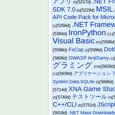
アプリ
.NET F
(5217d)
[5]
MSIL
SDK 7.0
(5229d)
[6]
API Code Pack for Micr
.NET Fra
(5356d)
[1]
IronPython
(5384d)
(
[21]
Visual Basic
(5596d
[50]
Do
FxCop
(5598d)
(5598d)
[2]
OWASP AntiSamy
(5608d)
[1]
グラミング
(5626d
[108]
(5639d)
アプリケーション ア
[13]
System.Data.SQLite
(5666d
[0]
XNA Game Stud
(5714d)
テストツール
(5740d)
(
[2]
[3]
C++/CLI
JScrip
(5751d)
[8]
(5918d)
.NET Mass Downloade