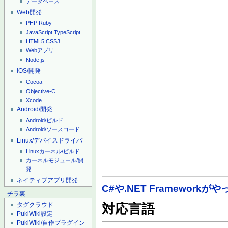
データベース
Web開発
PHP
Ruby
JavaScript
TypeScript
HTML5
CSS3
Webアプリ
Node.js
iOS/開発
Cocoa
Objective-C
Xcode
Android/開発
Android/ビルド
Android/ソースコード
Linux/デバイスドライバ
Linuxカーネル/ビルド
カーネルモジュール/開
発
ネイティブアプリ開発
C#や.NET Framework
チラ裏
タグクラウド
対応言語
PukiWiki設定
PukiWiki/自作プラグイン