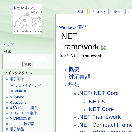
本文
リロード
差分
バ
Windows/開発
.NET
Framework
トップ
検索
Top
/ .NET Framework
概要
クイックアクセス
対応言語
電子工作
種類
プロトタイピング
Arduino
.NET/.NET Core
M5Stack
.NET 5
Raspberry Pi
USBデバイス開発
.NET Core
HIDデバイス製作
.NET Framework
MIDI機器製作
.NET Compact Fram
ニコニコ技術部
電子部品