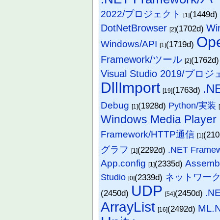
2022/プロジェクト
(1449d
[1]
DotNetBrowser
Wi
(1702d)
[2]
Op
Windows/API
(1719d)
[1]
Framework/ツール
(1762d
[2]
Visual Studio 2019
DllImport
.N
(1763d)
[19]
Debug
(1928d)
Python/実装
[1]
Windows Media Player
Framework/HTTP通信
(21
[1]
グラフ
(2292d)
.NET Frame
[1]
App.config
Assembl
(2335d)
[1]
ネットワー
Studio
(2339d)
[0]
UDP
.N
(2450d)
(2450d)
[54]
ArrayList
ML.
(2492d)
[16]