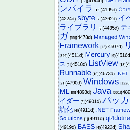
(4144d)
.NET Fr
[17]
ンパイラ
Cor
(4195d)
[15]
sbyte
イ
(4224d)
(4362d)
[7]
ライブラリ
テ
(4435d)
[8]
ガ
Managed Win
(4478d)
[55]
Framework
(4507d)
[12]
Mercury
(4511d)
(4516
[346]
[6]
ListView
ス
(4518d)
(
[2]
[13]
Runnable
(4673d)
.NET 
[10]
Windows
(4790d)
[21]
[1226
Java
ML
(4893d)
(48
[8]
[661]
パッカ
イダー
(4901d)
[3]
読化
.NET Fram
(4911d)
[4]
qt4dotne
Solutions
(4911d)
[1]
BASS
Sha
(4919d)
(4922d)
[4]