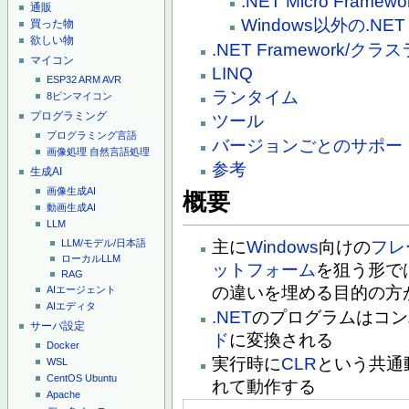
.NET Micro Framewo
通販
Windows以外の.NET 
買った物
欲しい物
.NET Framework/ク
マイコン
LINQ
ESP32
ARM
AVR
ランタイム
8ピンマイコン
プログラミング
ツール
プログラミング言語
バージョンごとのサポー
画像処理
自然言語処理
参考
生成AI
画像生成AI
概要
動画生成AI
LLM
主に
Windows
向けの
フレ
LLM/モデル/日本語
ローカルLLM
ットフォーム
を狙う形で
RAG
の違いを埋める目的の方
AIエージェント
AIエディタ
.NET
のプログラムはコン
サーバ設定
ド
に変換される
Docker
実行時に
CLR
という共通
WSL
CentOS
Ubuntu
れて動作する
Apache