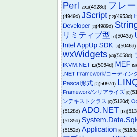
Perl
フレー
(4928d)
[201]
JScript
(4949d)
(4953d)
[12]
Strin
Developer
(4989d)
[2]
リミティブ型
(5043d)
[7]
Intel AppUp SDK
(5046d
[3]
wxWidgets
(5058d)
[43]
MEF
IKVM.NET
(5064d)
[1]
[5]
.NET Framework/コーディ
LIN
Pascal形式
(5097d)
[2]
Framework/シリアライズ
(5
[0]
ンテキストクラス
(5120d)
Oo
[0]
ADO.NET
(5128d)
(51
[13]
System.Data.Sql
(5135d)
Application
(5152d)
(5168
[6]