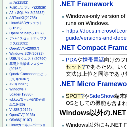
.NET Framework
出力
(22592)
FeliCa/コマンド
(22539)
A5：SQL Mk-2
(22532)
Windows-only version of
ARToolKit
(21785)
runs on Windows.
Linux/USBガジェット
(21679)
https://docs.microsoft.co
OpenCvSharp
(21607)
guide/versions-and-dep
デバイスセットアップク
ラス
(21092)
.NET Compact Fram
OpenCV/cv
(20837)
Windows SDK
(20832)
PDA
や
携帯電話
向けのフレ
USB/リクエスト
(20790)
基礎文法最速マスター
セット
?
であるため、い
(20762)
文法は上位と同等であり
Quartz Composerにどっ
ぷり!
(20367)
.NET Micro Framewo
AVR
(19965)
Windows 7
Loader
(19880)
SPOT
?
や
SideShow
端末
tokkyo/買った物/電子部
OSとしての機能も含ま
品
(19439)
V-USB
(19156)
Windows以外の.NET 
OpenCV
(19136)
OSx86
(19107)
Windows以外にも.NET
Linuxカーネル/バージョ