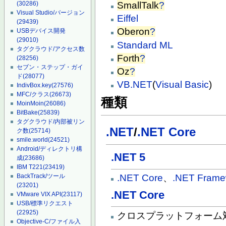
SmallTalk
?
(30286)
Visual Studio/バージョン
Eiffel
(29439)
Oberon
?
USBデバイス開発
(29010)
Standard ML
タグクラウド/アクセス数
Forth
?
(28256)
セブン・ステップ・ガイ
Oz
?
ド
(28077)
VB.NET
(
Visual Basic
)
IndivBox.key
(27576)
MFC/クラス
(26673)
種類
MoinMoin
(26086)
BitBake
(25839)
タグクラウド/内部被リン
.NET
/
.NET Core
ク数
(25714)
smile.world
(24521)
Android/ディレクトリ構
.NET 5
成
(23686)
IBM T221
(23419)
BackTrack/ツール
.NET Core
、
.NET Frame
(23201)
.NET Core
VMware VIX API
(23117)
USB/標準リクエスト
(22925)
クロスプラットフォーム
Objective-C/ファイル入