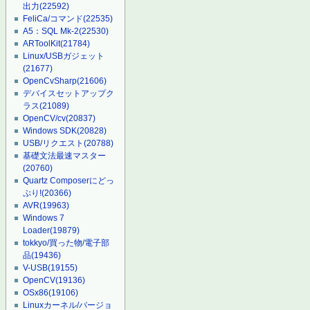
出力
(22592)
FeliCa/コマンド
(22535)
A5：SQL Mk-2
(22530)
ARToolKit
(21784)
Linux/USBガジェット
(21677)
OpenCvSharp
(21606)
デバイスセットアップク
ラス
(21089)
OpenCV/cv
(20837)
Windows SDK
(20828)
USB/リクエスト
(20788)
基礎文法最速マスター
(20760)
Quartz Composerにどっ
ぷり!
(20366)
AVR
(19963)
Windows 7
Loader
(19879)
tokkyo/買った物/電子部
品
(19436)
V-USB
(19155)
OpenCV
(19136)
OSx86
(19106)
Linuxカーネル/バージョ