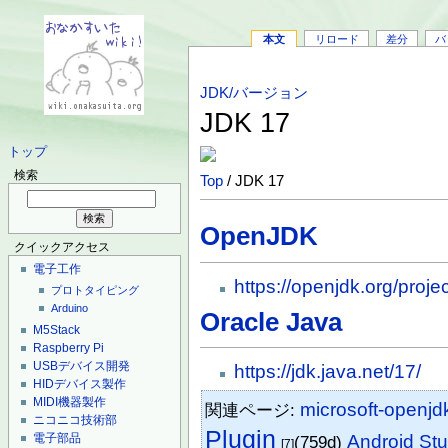
本文
リロード
差分
バ
JDK/バージョン
JDK 17
トップ
検索
Top
/ JDK 17
OpenJDK
クイックアクセス
電子工作
https://openjdk.org/projec
プロトタイピング
Arduino
Oracle Java
M5Stack
Raspberry Pi
USBデバイス開発
https://jdk.java.net/17/
HIDデバイス製作
MIDI機器製作
microsoft-openjd
関連ページ:
ニコニコ技術部
Plugin
電子部品
Android Stu
(759d)
[7]