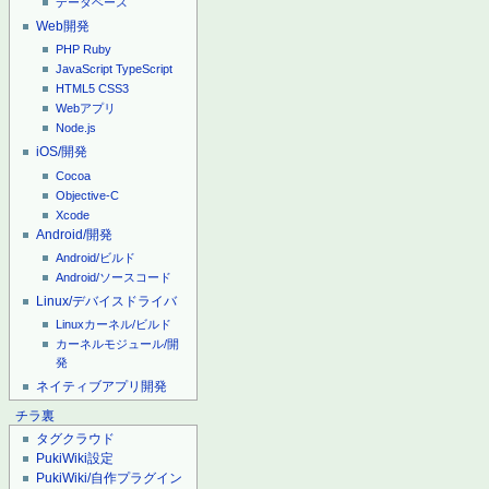
データベース
Web開発
PHP
Ruby
JavaScript
TypeScript
HTML5
CSS3
Webアプリ
Node.js
iOS/開発
Cocoa
Objective-C
Xcode
Android/開発
Android/ビルド
Android/ソースコード
Linux/デバイスドライバ
Linuxカーネル/ビルド
カーネルモジュール/開
発
ネイティブアプリ開発
チラ裏
タグクラウド
PukiWiki設定
PukiWiki/自作プラグイン