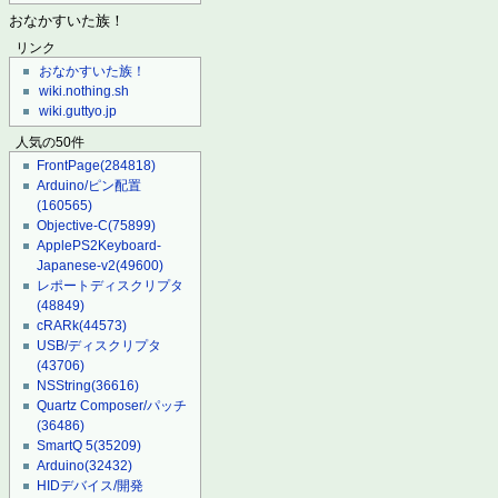
おなかすいた族！
リンク
おなかすいた族！
wiki.nothing.sh
wiki.guttyo.jp
人気の50件
FrontPage
(284818)
Arduino/ピン配置
(160565)
Objective-C
(75899)
ApplePS2Keyboard-
Japanese-v2
(49600)
レポートディスクリプタ
(48849)
cRARk
(44573)
USB/ディスクリプタ
(43706)
NSString
(36616)
Quartz Composer/パッチ
(36486)
SmartQ 5
(35209)
Arduino
(32432)
HIDデバイス/開発