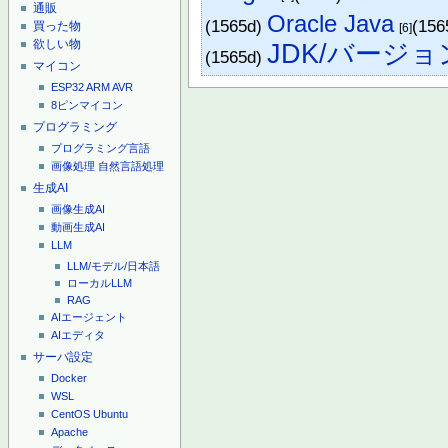
通販
Oracle Java
(1565d)
(156
買った物
[6]
欲しい物
JDK/バージョ
(1565d)
マイコン
ESP32
ARM
AVR
8ピンマイコン
プログラミング
プログラミング言語
画像処理
自然言語処理
生成AI
画像生成AI
動画生成AI
LLM
LLM/モデル/日本語
ローカルLLM
RAG
AIエージェント
AIエディタ
サーバ設定
Docker
WSL
CentOS
Ubuntu
Apache