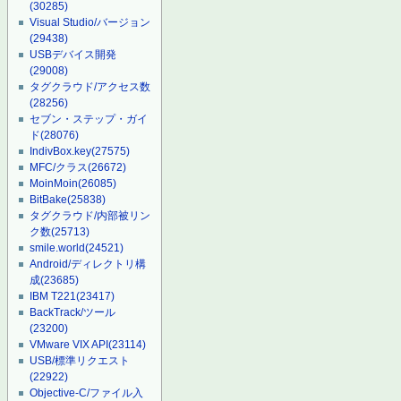
(30285)
Visual Studio/バージョン
(29438)
USBデバイス開発
(29008)
タグクラウド/アクセス数
(28256)
セブン・ステップ・ガイ
ド
(28076)
IndivBox.key
(27575)
MFC/クラス
(26672)
MoinMoin
(26085)
BitBake
(25838)
タグクラウド/内部被リン
ク数
(25713)
smile.world
(24521)
Android/ディレクトリ構
成
(23685)
IBM T221
(23417)
BackTrack/ツール
(23200)
VMware VIX API
(23114)
USB/標準リクエスト
(22922)
Objective-C/ファイル入