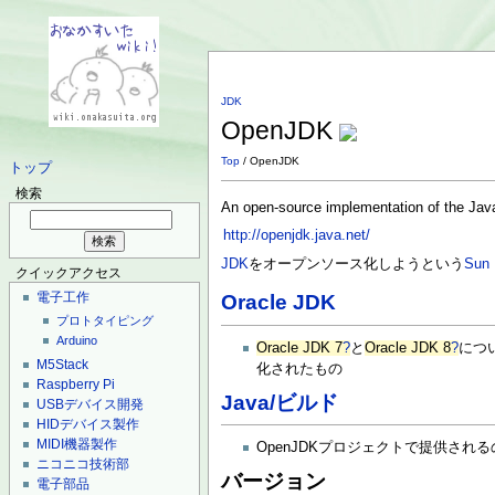
JDK
OpenJDK
Top
/ OpenJDK
トップ
検索
An open-source implementation of the Java
http://openjdk.java.net/
JDK
をオープンソース化しようという
Sun 
クイックアクセス
電子工作
Oracle JDK
プロトタイピング
Arduino
Oracle JDK 7
?
と
Oracle JDK 8
?
につ
M5Stack
化されたもの
Raspberry Pi
Java/ビルド
USBデバイス開発
HIDデバイス製作
MIDI機器製作
OpenJDKプロジェクトで提供さ
ニコニコ技術部
バージョン
電子部品