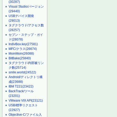
(30287)
Visual Studio/バージョン
(29440)
USBデバイス開発
(29013)
タグクラウド/アクセス数
(28257)
セブン・ステップ・ガイ
ド
(28078)
IndivBox.key
(27581)
MFC/クラス
(26674)
MoinMoin
(26088)
BitBake
(25840)
タグクラウド/内部被リン
ク数
(25714)
smile.world
(24522)
Android/ディレクトリ構
成
(23688)
IBM T221
(23422)
BackTrack/ツール
(23201)
VMware VIX API
(23121)
USB/標準リクエスト
(22927)
Objective-C/ファイル入