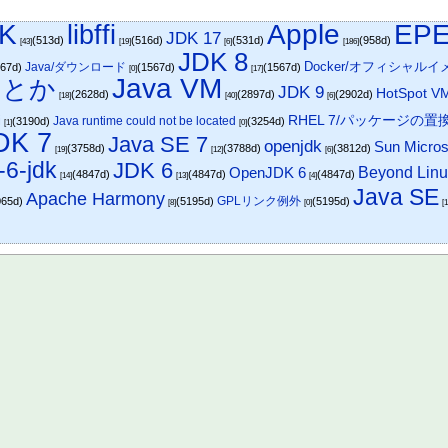
K
libffi
Apple
EP
JDK 17
(513d)
(516d)
(531d)
(958d)
[43]
[19]
[6]
[186]
JDK 8
Docker/オフィシャル
Java/ダウンロード
567d)
(1567d)
(1567d)
[0]
[17]
Java VM
んとか
JDK 9
HotSpot V
(2628d)
(2897d)
(2902d)
[18]
[40]
[6]
RHEL 7/パッケージの置
i
Java runtime could not be located
(3190d)
(3254d)
[1]
[0]
DK 7
Java SE 7
openjdk
Sun Micro
(3758d)
(3788d)
(3812d)
[19]
[12]
[6]
-6-jdk
JDK 6
OpenJDK 6
Beyond Linu
(4847d)
(4847d)
(4847d)
[14]
[13]
[4]
Java SE
Apache Harmony
GPLリンク例外
065d)
(5195d)
(5195d)
[8]
[0]
[