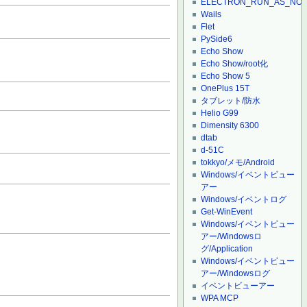
ELECTRON_RUN_AS_NO
Wails
Flet
PySide6
Echo Show
Echo Show/root化
Echo Show 5
OnePlus 15T
タブレット/防水
Helio G99
Dimensity 6300
dtab
d-51C
tokkyo/メモ/Android
Windows/イベントビュー
アー
Windows/イベントログ
Get-WinEvent
Windows/イベントビュー
アー/Windowsロ
グ/Application
Windows/イベントビュー
アー/Windowsログ
イベントビューアー
WPA MCP