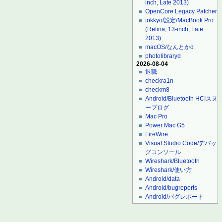
inch, Late 2013)
OpenCore Legacy Patcher
tokkyo/設定/MacBook Pro
(Retina, 13-inch, Late
2013)
macOS/なんとかd
photolibraryd
2026-08-04
退職
checkra1n
checkm8
Android/Bluetooth HCIスヌ
ープログ
Mac Pro
Power Mac G5
FireWire
Visual Studio Code/デバッ
グコンソール
Wireshark/Bluetooth
Wireshark/使い方
Android/data
Android/bugreports
Android/バグレポート