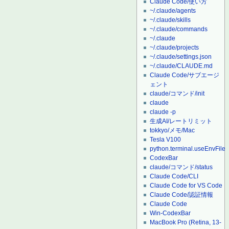
Claude Code/使い方
~/.claude/agents
~/.claude/skills
~/.claude/commands
~/.claude
~/.claude/projects
~/.claude/settings.json
~/.claude/CLAUDE.md
Claude Code/サブエージ
ェント
claude/コマンド/init
claude
claude -p
生成AI/レートリミット
tokkyo/メモ/Mac
Tesla V100
python.terminal.useEnvFile
CodexBar
claude/コマンド/status
Claude Code/CLI
Claude Code for VS Code
Claude Code/認証情報
Claude Code
Win-CodexBar
MacBook Pro (Retina, 13-