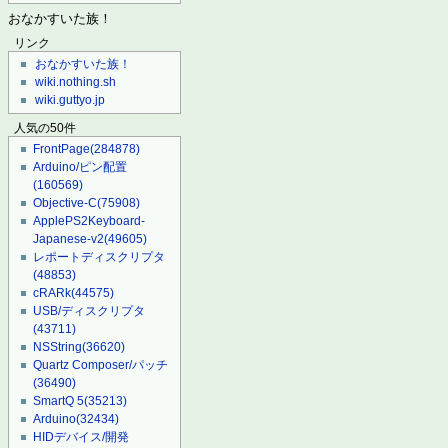
おなかすいた族！
リンク
おなかすいた族！
wiki.nothing.sh
wiki.guttyo.jp
人気の50件
FrontPage
(284878)
Arduino/ピン配置
(160569)
Objective-C
(75908)
ApplePS2Keyboard-
Japanese-v2
(49605)
レポートディスクリプタ
(48853)
cRARk
(44575)
USB/ディスクリプタ
(43711)
NSString
(36620)
Quartz Composer/パッチ
(36490)
SmartQ 5
(35213)
Arduino
(32434)
HIDデバイス/開発