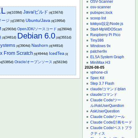
OSV-Scanner
osv-scanner
EL
Java/ビルド
(1038d)
(1567d)
pubspec.lock
[28]
[4]
scoop list
Ubuntu/Java
イメージ
(1987d)
(1995d)
[1]
[3]
tokkyo/設定/Node.js
M
OpenJDK/ソースコード
(2903d)
(2904d)
Start-MpWDOScan
[3]
[0]
Debian 6.0
Raspberry Pi Pico
換
(3481d)
(3551d)
[3]
[18]
Tiny386
systems
Nashorn
(3904d)
(4491d)
Windows 9x
[4]
[2]
patcher9x
x From Scratch
IcedTea
(4944d)
[5]
[3]
ELSA System Graph
Oracle/オープンソース
(5385d)
(5619d)
MiniMax H3
14]
[0]
2026-08-05
vphone-cli
Spec Kit
Step 3.7 Flash
claude/コマンド/plan
claude/コマンド
Claude Code/ツー
ル/AskUserQuestion
AskUserQuestion
Claude Code/ツール
Claude Code/計画モード
Claude Code/ベストプラ
クティス