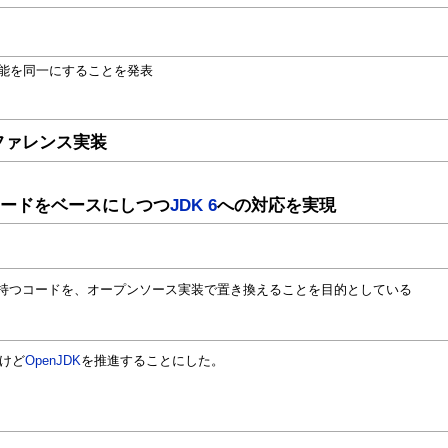
能を同一にすることを発表
ファレンス実装
コードをベースにしつつ
JDK 6
への対応を実現
持つコードを、オープンソース実装で置き換えることを目的としている
けど
OpenJDK
を推進することにした。