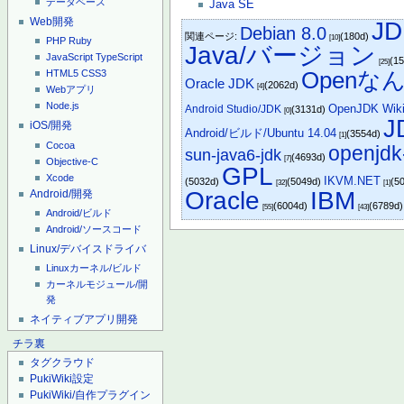
データベース
Java SE
Web開発
JD
Debian 8.0
関連ページ:
(180d)
[10]
PHP
Ruby
Java/バージョン
JavaScript
TypeScript
(1
[25]
Openな
HTML5
CSS3
Oracle JDK
(2062d)
[4]
Webアプリ
Node.js
OpenJDK Wik
Android Studio/JDK
(3131d)
[0]
J
iOS/開発
Android/ビルド/Ubuntu 14.04
(3554d)
[1]
Cocoa
openjdk
sun-java6-jdk
(4693d)
[7]
Objective-C
GPL
Xcode
IKVM.NET
(5032d)
(5049d)
(5
[32]
[1]
Oracle
IBM
Android/開発
(6004d)
(6789d)
[55]
[43]
Android/ビルド
Android/ソースコード
Linux/デバイスドライバ
Linuxカーネル/ビルド
カーネルモジュール/開
発
ネイティブアプリ開発
チラ裏
タグクラウド
PukiWiki設定
PukiWiki/自作プラグイン