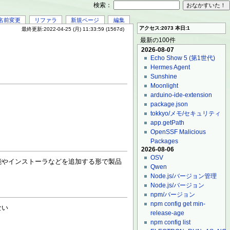
検索：
名前変更
リファラ
新規ページ
編集
アクセス:2073 本日:1
最終更新:2022-04-25 (月) 11:33:59 (1567d)
最新の100件
2026-08-07
Echo Show 5 (第1世代)
Hermes Agent
Sunshine
Moonlight
arduino-ide-extension
package.json
tokkyo/メモ/セキュリティ
app.getPath
OpenSSF Malicious
Packages
2026-08-06
OSV
の機能やインストーラなどを追加する形で製品
Qwen
Node.js/バージョン管理
Node.js/バージョン
npm/バージョン
npm config get min-
ない
release-age
npm config list