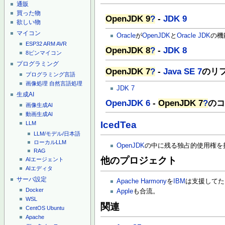
通販
買った物
OpenJDK 9
?
-
JDK 9
欲しい物
マイコン
Oracle
が
OpenJDK
と
Oracle JDK
の機
ESP32
ARM
AVR
OpenJDK 8
?
-
JDK 8
8ピンマイコン
プログラミング
OpenJDK 7
?
-
Java SE 7
のリ
プログラミング言語
画像処理
自然言語処理
JDK 7
生成AI
OpenJDK 6
-
OpenJDK 7
?
の
画像生成AI
動画生成AI
IcedTea
LLM
LLM/モデル/日本語
ローカルLLM
OpenJDK
の中に残る独占的使用権を
RAG
他のプロジェクト
AIエージェント
AIエディタ
サーバ設定
Apache Harmony
を
IBM
は支援してた
Docker
Apple
も合流。
WSL
関連
CentOS
Ubuntu
Apache