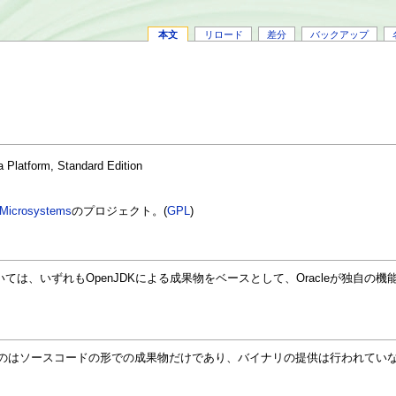
本文
リロード
差分
バックアップ
 Platform, Standard Edition
Microsystems
のプロジェクト。(
GPL
)
いては、いずれもOpenJDKによる成果物をベースとして、Oracleが独自
れるのはソースコードの形での成果物だけであり、バイナリの提供は行われてい