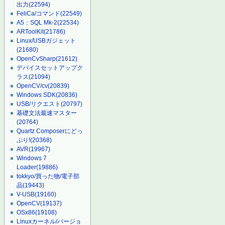
出力
(22594)
FeliCa/コマンド
(22549)
A5：SQL Mk-2
(22534)
ARToolKit
(21786)
Linux/USBガジェット
(21680)
OpenCvSharp
(21612)
デバイスセットアップク
ラス
(21094)
OpenCV/cv
(20839)
Windows SDK
(20836)
USB/リクエスト
(20797)
基礎文法最速マスター
(20764)
Quartz Composerにどっ
ぷり!
(20368)
AVR
(19967)
Windows 7
Loader
(19886)
tokkyo/買った物/電子部
品
(19443)
V-USB
(19160)
OpenCV
(19137)
OSx86
(19108)
Linuxカーネル/バージョ