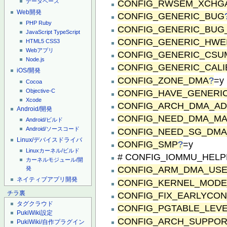
CONFIG_RWSEM_XCHG
データベース
Web開発
CONFIG_GENERIC_BUG
PHP
Ruby
CONFIG_GENERIC_BUG_
JavaScript
TypeScript
CONFIG_GENERIC_HWE
HTML5
CSS3
Webアプリ
CONFIG_GENERIC_CSU
Node.js
CONFIG_GENERIC_CALI
iOS/開発
CONFIG_ZONE_DMA
?
=y
Cocoa
Objective-C
CONFIG_HAVE_GENERI
Xcode
CONFIG_ARCH_DMA_AD
Android/開発
CONFIG_NEED_DMA_MA
Android/ビルド
Android/ソースコード
CONFIG_NEED_SG_DMA
Linux/デバイスドライバ
CONFIG_SMP
?
=y
Linuxカーネル/ビルド
# CONFIG_IOMMU_HELPER
カーネルモジュール/開
CONFIG_ARM_DMA_US
発
ネイティブアプリ開発
CONFIG_KERNEL_MOD
チラ裏
CONFIG_FIX_EARLYCO
タグクラウド
CONFIG_PGTABLE_LEV
PukiWiki設定
CONFIG_ARCH_SUPPO
PukiWiki/自作プラグイン