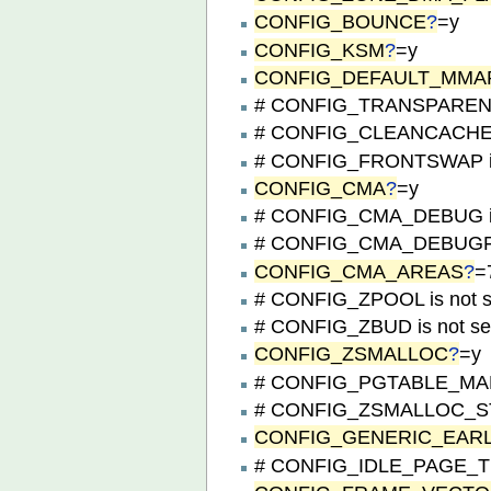
CONFIG_BOUNCE
?
=y
CONFIG_KSM
?
=y
CONFIG_DEFAULT_MMA
# CONFIG_TRANSPARENT
# CONFIG_CLEANCACHE i
# CONFIG_FRONTSWAP is
CONFIG_CMA
?
=y
# CONFIG_CMA_DEBUG is
# CONFIG_CMA_DEBUGFS 
CONFIG_CMA_AREAS
?
=
# CONFIG_ZPOOL is not s
# CONFIG_ZBUD is not se
CONFIG_ZSMALLOC
?
=y
# CONFIG_PGTABLE_MAPP
# CONFIG_ZSMALLOC_STAT
CONFIG_GENERIC_EAR
# CONFIG_IDLE_PAGE_TR