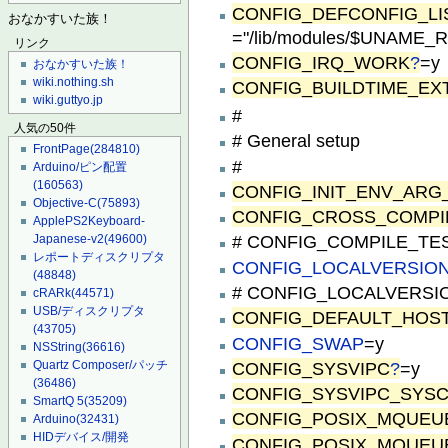
CONFIG_DEFCONFIG_LI
おなかすいた族！
="/lib/modules/$UNAME_R
リンク
CONFIG_IRQ_WORK
?
=y
おなかすいた族！
wiki.nothing.sh
CONFIG_BUILDTIME_EX
wiki.guttyo.jp
#
人気の50件
# General setup
FrontPage
(284810)
#
Arduino/ピン配置
(160563)
CONFIG_INIT_ENV_ARG_
Objective-C
(75893)
CONFIG_CROSS_COMPI
ApplePS2Keyboard-
# CONFIG_COMPILE_TEST 
Japanese-v2
(49600)
レポートディスクリプタ
CONFIG_LOCALVERSIO
(48848)
# CONFIG_LOCALVERSION
cRARk
(44571)
USB/ディスクリプタ
CONFIG_DEFAULT_HOS
(43705)
CONFIG_SWAP
=y
NSString
(36616)
CONFIG_SYSVIPC
?
=y
Quartz Composer/パッチ
(36486)
CONFIG_SYSVIPC_SYSC
SmartQ 5
(35209)
CONFIG_POSIX_MQUEU
Arduino
(32431)
HIDデバイス/開発
CONFIG_POSIX_MQUEU