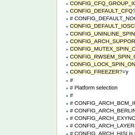
CONFIG_CFQ_GROUP_I
CONFIG_DEFAULT_CFQ
# CONFIG_DEFAULT_NOOP
CONFIG_DEFAULT_IOS
CONFIG_UNINLINE_SPI
CONFIG_ARCH_SUPPO
CONFIG_MUTEX_SPIN_
CONFIG_RWSEM_SPIN
CONFIG_LOCK_SPIN_O
CONFIG_FREEZER
?
=y
#
# Platform selection
#
# CONFIG_ARCH_BCM_IPR
# CONFIG_ARCH_BERLIN i
# CONFIG_ARCH_EXYNOS7
# CONFIG_ARCH_LAYERSC
# CONFIG_ARCH_HISI is n