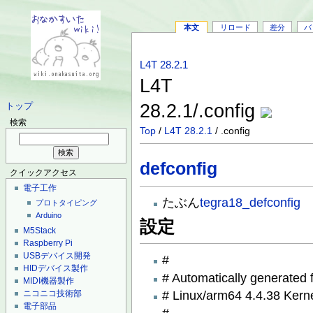
本文
リロード
差分
バ
L4T 28.2.1
L4T
28.2.1/.config
トップ
検索
Top
/
L4T 28.2.1
/ .config
defconfig
クイックアクセス
電子工作
たぶん
tegra18_defconfig
プロトタイピング
Arduino
設定
M5Stack
Raspberry Pi
USBデバイス開発
#
HIDデバイス製作
# Automatically generated 
MIDI機器製作
# Linux/arm64 4.4.38 Kerne
ニコニコ技術部
電子部品
#