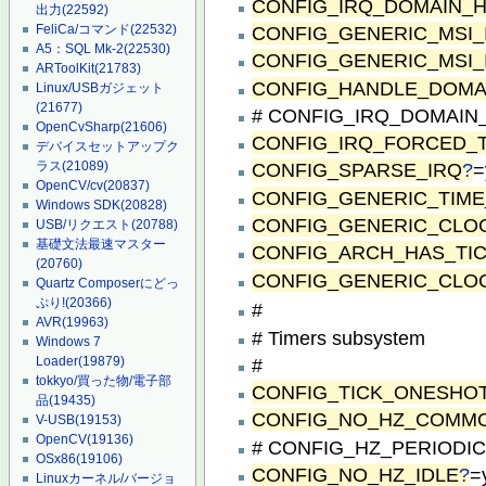
CONFIG_IRQ_DOMAIN_
出力
(22592)
CONFIG_GENERIC_MSI_
FeliCa/コマンド
(22532)
A5：SQL Mk-2
(22530)
CONFIG_GENERIC_MSI_
ARToolKit
(21783)
CONFIG_HANDLE_DOMA
Linux/USBガジェット
(21677)
# CONFIG_IRQ_DOMAIN_D
OpenCvSharp
(21606)
CONFIG_IRQ_FORCED_
デバイスセットアップク
ラス
(21089)
CONFIG_SPARSE_IRQ
?
=
OpenCV/cv
(20837)
CONFIG_GENERIC_TIME
Windows SDK
(20828)
CONFIG_GENERIC_CLO
USB/リクエスト
(20788)
基礎文法最速マスター
CONFIG_ARCH_HAS_TI
(20760)
CONFIG_GENERIC_CLO
Quartz Composerにどっ
ぷり!
(20366)
#
AVR
(19963)
# Timers subsystem
Windows 7
#
Loader
(19879)
tokkyo/買った物/電子部
CONFIG_TICK_ONESHO
品
(19435)
CONFIG_NO_HZ_COMM
V-USB
(19153)
OpenCV
(19136)
# CONFIG_HZ_PERIODIC i
OSx86
(19106)
CONFIG_NO_HZ_IDLE
?
=
Linuxカーネル/バージョ