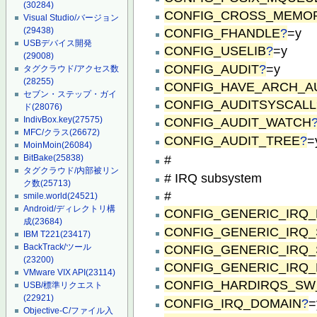
(30284)
CONFIG_CROSS_MEMO
Visual Studio/バージョン
CONFIG_FHANDLE
?
=y
(29438)
USBデバイス開発
CONFIG_USELIB
?
=y
(29008)
CONFIG_AUDIT
?
=y
タグクラウド/アクセス数
(28255)
CONFIG_HAVE_ARCH_A
セブン・ステップ・ガイ
CONFIG_AUDITSYSCALL
ド
(28076)
IndivBox.key
(27575)
CONFIG_AUDIT_WATCH
MFC/クラス
(26672)
CONFIG_AUDIT_TREE
?
=
MoinMoin
(26084)
#
BitBake
(25838)
タグクラウド/内部被リン
# IRQ subsystem
ク数
(25713)
#
smile.world
(24521)
Android/ディレクトリ構
CONFIG_GENERIC_IRQ
成
(23684)
CONFIG_GENERIC_IRQ
IBM T221
(23417)
CONFIG_GENERIC_IRQ
BackTrack/ツール
(23200)
CONFIG_GENERIC_IRQ_
VMware VIX API
(23114)
CONFIG_HARDIRQS_SW
USB/標準リクエスト
(22921)
CONFIG_IRQ_DOMAIN
?
=
Objective-C/ファイル入