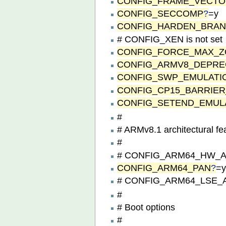
CONFIG_FRAME_VECT
CONFIG_SECCOMP
?
=y
CONFIG_HARDEN_BRAN
# CONFIG_XEN is not set
CONFIG_FORCE_MAX_
CONFIG_ARMV8_DEPRE
CONFIG_SWP_EMULATI
CONFIG_CP15_BARRIER
CONFIG_SETEND_EMUL
#
# ARMv8.1 architectural fe
#
# CONFIG_ARM64_HW_AFD
CONFIG_ARM64_PAN
?
=
# CONFIG_ARM64_LSE_AT
#
# Boot options
#