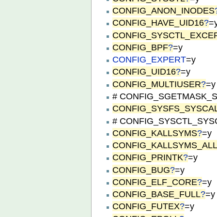
CONFIG_ANON_INODES
CONFIG_HAVE_UID16
?
=
CONFIG_SYSCTL_EXCE
CONFIG_BPF
?
=y
CONFIG_EXPERT
=y
CONFIG_UID16
?
=y
CONFIG_MULTIUSER
?
=y
# CONFIG_SGETMASK_SYS
CONFIG_SYSFS_SYSCA
# CONFIG_SYSCTL_SYSCAL
CONFIG_KALLSYMS
?
=y
CONFIG_KALLSYMS_AL
CONFIG_PRINTK
?
=y
CONFIG_BUG
?
=y
CONFIG_ELF_CORE
?
=y
CONFIG_BASE_FULL
?
=y
CONFIG_FUTEX
?
=y