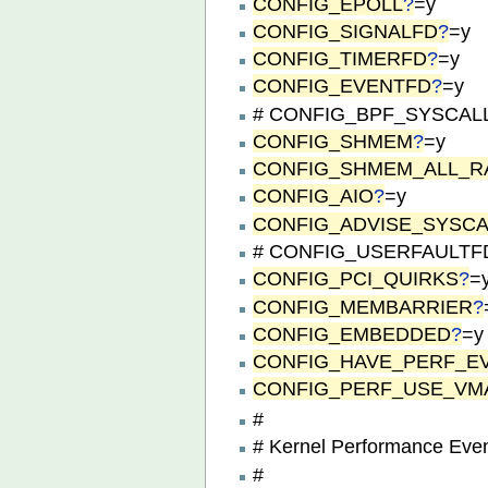
CONFIG_EPOLL
?
=y
CONFIG_SIGNALFD
?
=y
CONFIG_TIMERFD
?
=y
CONFIG_EVENTFD
?
=y
# CONFIG_BPF_SYSCALL i
CONFIG_SHMEM
?
=y
CONFIG_SHMEM_ALL_R
CONFIG_AIO
?
=y
CONFIG_ADVISE_SYSCA
# CONFIG_USERFAULTFD i
CONFIG_PCI_QUIRKS
?
=
CONFIG_MEMBARRIER
?
CONFIG_EMBEDDED
?
=y
CONFIG_HAVE_PERF_E
CONFIG_PERF_USE_VM
#
# Kernel Performance Eve
#