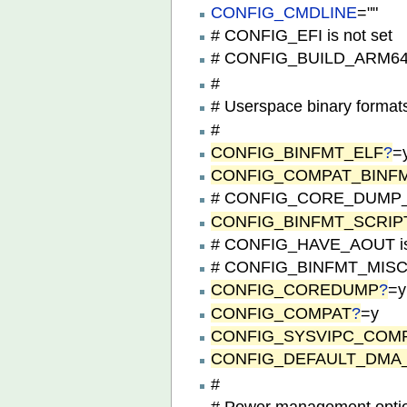
CONFIG_CMDLINE
=""
# CONFIG_EFI is not set
# CONFIG_BUILD_ARM64
#
# Userspace binary format
#
CONFIG_BINFMT_ELF
?
=
CONFIG_COMPAT_BINF
# CONFIG_CORE_DUMP_D
CONFIG_BINFMT_SCRIP
# CONFIG_HAVE_AOUT is 
# CONFIG_BINFMT_MISC i
CONFIG_COREDUMP
?
=y
CONFIG_COMPAT
?
=y
CONFIG_SYSVIPC_COM
CONFIG_DEFAULT_DMA
#
# Power management opti