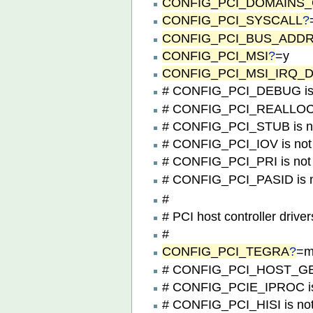
CONFIG_PCI_DOMAINS
CONFIG_PCI_SYSCALL
?
CONFIG_PCI_BUS_ADDR
CONFIG_PCI_MSI
?
=y
CONFIG_PCI_MSI_IRQ_
# CONFIG_PCI_DEBUG is 
# CONFIG_PCI_REALLOC_
# CONFIG_PCI_STUB is no
# CONFIG_PCI_IOV is not
# CONFIG_PCI_PRI is not 
# CONFIG_PCI_PASID is n
#
# PCI host controller driver
#
CONFIG_PCI_TEGRA
?
=
# CONFIG_PCI_HOST_GEN
# CONFIG_PCIE_IPROC is 
# CONFIG_PCI_HISI is not