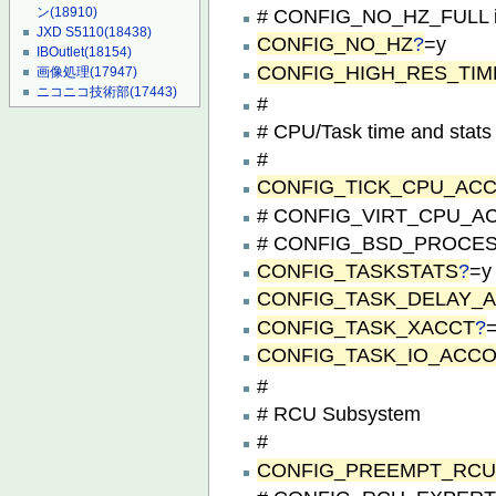
ン
(18910)
# CONFIG_NO_HZ_FULL is
JXD S5110
(18438)
CONFIG_NO_HZ
?
=y
IBOutlet
(18154)
CONFIG_HIGH_RES_TI
画像処理
(17947)
ニコニコ技術部
(17443)
#
# CPU/Task time and stats
#
CONFIG_TICK_CPU_AC
# CONFIG_VIRT_CPU_ACC
# CONFIG_BSD_PROCESS_
CONFIG_TASKSTATS
?
=y
CONFIG_TASK_DELAY_
CONFIG_TASK_XACCT
?
CONFIG_TASK_IO_ACC
#
# RCU Subsystem
#
CONFIG_PREEMPT_RC