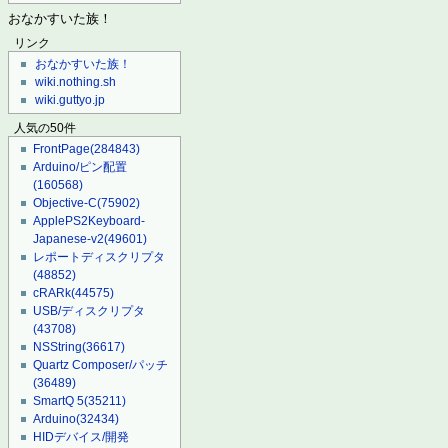
おなかすいた族！
リンク
おなかすいた族！
wiki.nothing.sh
wiki.guttyo.jp
人気の50件
FrontPage
(284843)
Arduino/ピン配置
(160568)
Objective-C
(75902)
ApplePS2Keyboard-
Japanese-v2
(49601)
レポートディスクリプタ
(48852)
cRARk
(44575)
USB/ディスクリプタ
(43708)
NSString
(36617)
Quartz Composer/パッチ
(36489)
SmartQ 5
(35211)
Arduino
(32434)
HIDデバイス/開発