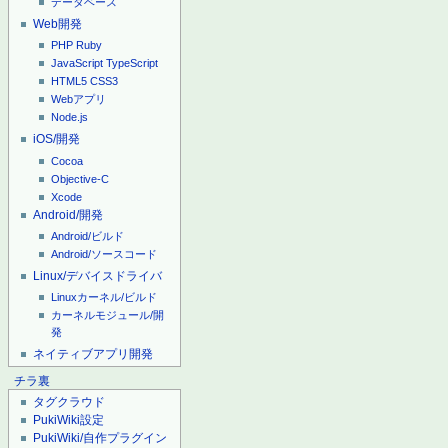
データベース
Web開発
PHP
Ruby
JavaScript
TypeScript
HTML5
CSS3
Webアプリ
Node.js
iOS/開発
Cocoa
Objective-C
Xcode
Android/開発
Android/ビルド
Android/ソースコード
Linux/デバイスドライバ
Linuxカーネル/ビルド
カーネルモジュール/開
発
ネイティブアプリ開発
チラ裏
タグクラウド
PukiWiki設定
PukiWiki/自作プラグイン