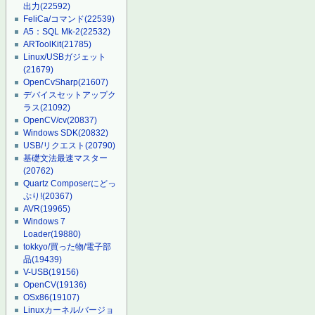
出力
(22592)
FeliCa/コマンド
(22539)
A5：SQL Mk-2
(22532)
ARToolKit
(21785)
Linux/USBガジェット
(21679)
OpenCvSharp
(21607)
デバイスセットアップク
ラス
(21092)
OpenCV/cv
(20837)
Windows SDK
(20832)
USB/リクエスト
(20790)
基礎文法最速マスター
(20762)
Quartz Composerにどっ
ぷり!
(20367)
AVR
(19965)
Windows 7
Loader
(19880)
tokkyo/買った物/電子部
品
(19439)
V-USB
(19156)
OpenCV
(19136)
OSx86
(19107)
Linuxカーネル/バージョ