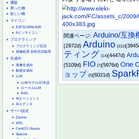
通販
買った物
欲しい物
マイコン
ESP32
ARM
AVR
8ピンマイコン
Arduino/互換
関連ページ:
プログラミング
Arduino
(2972d)
(394
プログラミング言語
[332]
ティング
画像処理
自然言語処理
Ar
(4447d)
[14]
生成AI
FIO
One C
(5109d)
(5976d)
画像生成AI
[7]
Spark
動画生成AI
ョップ
(6021d)
[5]
LLM
LLM/モデル/日本語
ローカルLLM
RAG
AIエージェント
AIエディタ
サーバ設定
Docker
WSL
CentOS
Ubuntu
Apache