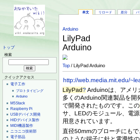
本文
リロード
差分
バ
Arduino
LilyPad
Arduino
トップ
検索
Top
/ LilyPad Arduino
クイックアクセス
http://web.media.mit.edu/~le
電子工作
LilyPad
?
Arduinoは、アメリカの
プロトタイピング
多くのArduino関連製品を
Arduino
M5Stack
で開発されたものです。この
Raspberry Pi
サ、LEDのモジュール、電
USBデバイス開発
HIDデバイス製作
用意されています。
MIDI機器製作
直径50mmのブローチにも
ニコニコ技術部
電子部品
のような端子に針と電導性の