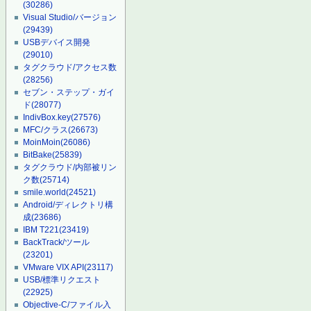
(30286)
Visual Studio/バージョン
(29439)
USBデバイス開発
(29010)
タグクラウド/アクセス数
(28256)
セブン・ステップ・ガイ
ド
(28077)
IndivBox.key
(27576)
MFC/クラス
(26673)
MoinMoin
(26086)
BitBake
(25839)
タグクラウド/内部被リン
ク数
(25714)
smile.world
(24521)
Android/ディレクトリ構
成
(23686)
IBM T221
(23419)
BackTrack/ツール
(23201)
VMware VIX API
(23117)
USB/標準リクエスト
(22925)
Objective-C/ファイル入