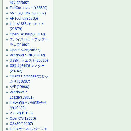
出力
(22592)
FeliCa/コマンド
(22539)
A5：SQL Mk-2
(22532)
ARToolKit
(21785)
Linux/USBガジェット
(21679)
OpenCvSharp
(21607)
デバイスセットアップク
ラス
(21092)
OpenCV/cv
(20837)
Windows SDK
(20832)
USB/リクエスト
(20790)
基礎文法最速マスター
(20762)
Quartz Composerにどっ
ぷり!
(20367)
AVR
(19966)
Windows 7
Loader
(19881)
tokkyo/買った物/電子部
品
(19439)
V-USB
(19156)
OpenCV
(19136)
OSx86
(19107)
Linuxカーネル/バージョ