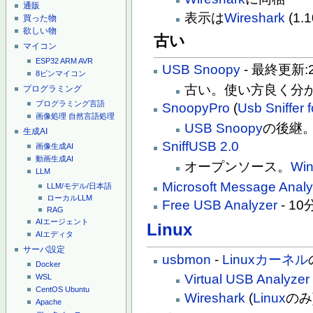
通販
表示は
Wireshark
(1.
買った物
欲しい物
古い
マイコン
ESP32
ARM
AVR
USB Snoopy
- 最終更新:2
8ピンマイコン
古い。使い方良く分
プログラミング
プログラミング言語
SnoopyPro
(
Usb Sniffer 
画像処理
自然言語処理
USB Snoopy
の後継
生成AI
SniffUSB 2.0
画像生成AI
動画生成AI
オープンソース。
Wi
LLM
Microsoft Message Analy
LLM/モデル/日本語
ローカルLLM
Free USB Analyzer
- 1
RAG
AIエージェント
Linux
AIエディタ
サーバ設定
usbmon
-
Linuxカーネル
Docker
Virtual USB Analyzer
WSL
CentOS
Ubuntu
Wireshark
(
Linux
のみ
Apache