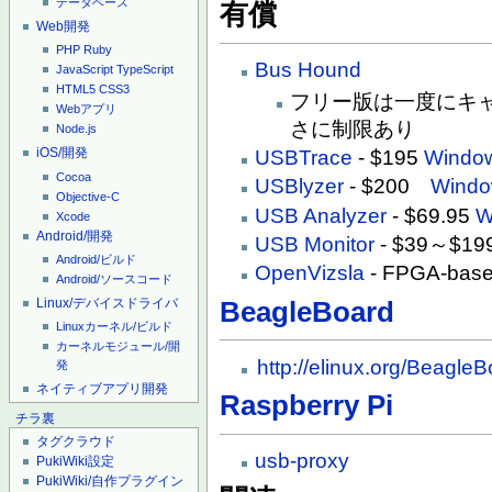
データベース
有償
Web開発
PHP
Ruby
Bus Hound
JavaScript
TypeScript
HTML5
CSS3
フリー版は一度にキ
Webアプリ
さに制限あり
Node.js
iOS/開発
USBTrace
- $195
Windo
Cocoa
USBlyzer
- $200
Windo
Objective-C
USB Analyzer
- $69.95
W
Xcode
Android/開発
USB Monitor
- $39～$19
Android/ビルド
OpenVizsla
- FPGA-based
Android/ソースコード
Linux/デバイスドライバ
BeagleBoard
Linuxカーネル/ビルド
カーネルモジュール/開
http://elinux.org/Beagl
発
ネイティブアプリ開発
Raspberry Pi
チラ裏
タグクラウド
usb-proxy
PukiWiki設定
PukiWiki/自作プラグイン