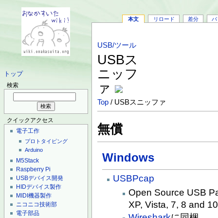
本文
リロード
差分
バ
USB/ツール
USBス
ニッフ
トップ
ァ
検索
Top
/ USBスニッファ
クイックアクセス
無償
電子工作
プロトタイピング
Arduino
Windows
M5Stack
Raspberry Pi
USBPcap
USBデバイス開発
HIDデバイス製作
Open Source USB Pac
MIDI機器製作
XP, Vista, 7, 8 and 1
ニコニコ技術部
電子部品
Wireshark
に同梱