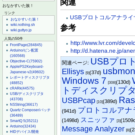
関連
おなかすいた族！
リンク
USBプロトコルアナライ
おなかすいた族！
wiki.nothing.sh
参考
wiki.guttyo.jp
人気の50件
http://www.lvr.com/deve
FrontPage
(284845)
http://d.hatena.ne.jp/a
Arduino/ピン配置
(160568)
USBプロ
Objective-C
(75902)
関連ページ:
ApplePS2Keyboard-
usbmo
Ellisys
(37d)
Japanese-v2
(49602)
[9]
レポートディスクリプタ
Windows 7
(130d)
[308]
(48852)
トディスクリプ
cRARk
(44575)
USB/ディスクリプタ
Ras
USBPcap
(43708)
(389d)
[10]
NSString
(36617)
プロトコルアナ
Quartz Composer/パッチ
(941d)
(36489)
スニッファ
(1498d)
(1509
SmartQ 5
(35211)
[3]
Arduino
(32434)
Message Analyzer
(
[8]
HIDデバイス/開発