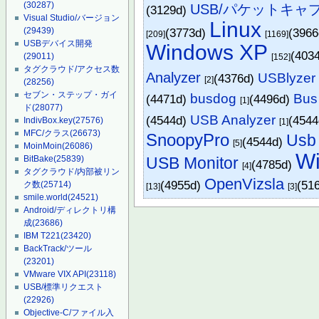
(30287)
USB/パケットキャ
(3129d)
Visual Studio/バージョン
Linux
(29439)
(3773d)
(396
[209]
[1169]
USBデバイス開発
Windows XP
(403
(29011)
[152]
タグクラウド/アクセス数
Analyzer
USBlyzer
(4376d)
[2]
(28256)
セブン・ステップ・ガイ
busdog
Bus
(4471d)
(4496d)
[1]
ド
(28077)
USB Analyzer
(4544d)
(454
IndivBox.key
(27576)
[1]
MFC/クラス
(26673)
SnoopyPro
Usb 
(4544d)
[5]
MoinMoin
(26086)
W
BitBake
(25839)
USB Monitor
(4785d)
[4]
タグクラウド/内部被リン
OpenVizsla
(4955d)
(51
ク数
(25714)
[13]
[3]
smile.world
(24521)
Android/ディレクトリ構
成
(23686)
IBM T221
(23420)
BackTrack/ツール
(23201)
VMware VIX API
(23118)
USB/標準リクエスト
(22926)
Objective-C/ファイル入