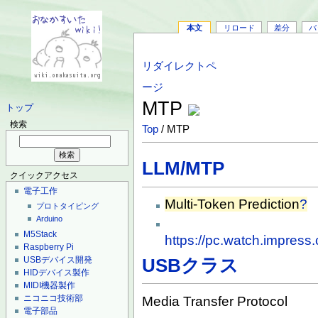
本文
リロード
差分
バ
リダイレクトペ
ージ
MTP
トップ
検索
Top
/ MTP
LLM/MTP
クイックアクセス
電子工作
Multi-Token Prediction
?
プロトタイピング
Arduino
M5Stack
https://pc.watch.impress
Raspberry Pi
USBデバイス開発
USBクラス
HIDデバイス製作
MIDI機器製作
ニコニコ技術部
Media Transfer Protocol
電子部品