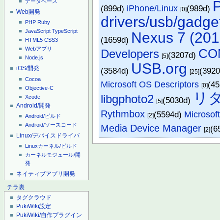
データベース
(899d)
iPhone/Linux
(989d)
[0]
Web開発
drivers/usb/gadge
PHP
Ruby
JavaScript
TypeScript
Nexus 7 (201
(1659d)
HTML5
CSS3
Webアプリ
CO
Developers
(3207d)
[5]
Node.js
USB.org
iOS/開発
(3584d)
(392
[25]
Cocoa
Microsoft OS Descriptors
(4
[0]
Objective-C
リ
libgphoto2
Xcode
(5030d)
[5]
Android/開発
Rythmbox
(5594d)
Micros
[2]
Android/ビルド
Android/ソースコード
Media Device Manager
(6
[2]
Linux/デバイスドライバ
Linuxカーネル/ビルド
カーネルモジュール/開
発
ネイティブアプリ開発
チラ裏
タグクラウド
PukiWiki設定
PukiWiki/自作プラグイン