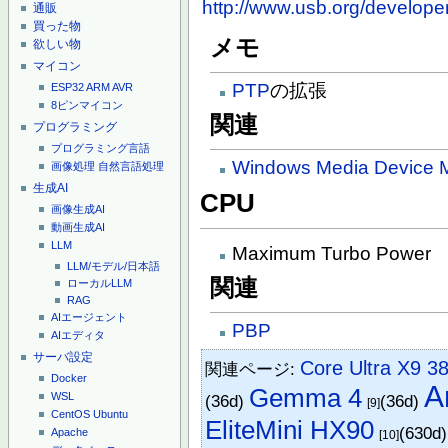
http://www.usb.org/develop
通販
買った物
メモ
欲しい物
マイコン
PTP
の拡張
ESP32
ARM
AVR
8ピンマイコン
関連
プログラミング
プログラミング言語
Windows Media Device 
画像処理
自然言語処理
生成AI
CPU
画像生成AI
動画生成AI
LLM
Maximum Turbo Power
LLM/モデル/日本語
関連
ローカルLLM
RAG
AIエージェント
PBP
AIエディタ
サーバ設定
Core Ultra X9 3
関連ページ:
Docker
A
Gemma 4
WSL
(36d)
(36d)
[9]
CentOS
Ubuntu
EliteMini HX90
(630d
Apache
[10]