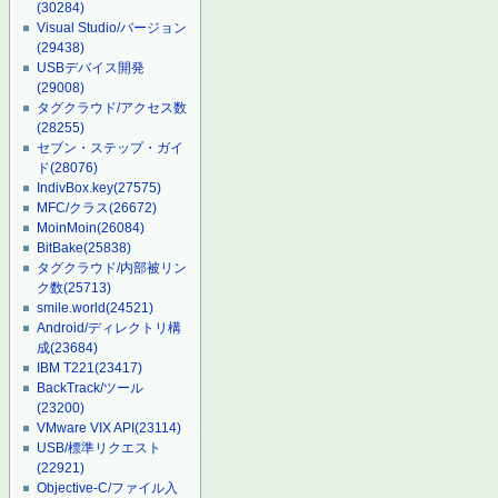
(30284)
Visual Studio/バージョン
(29438)
USBデバイス開発
(29008)
タグクラウド/アクセス数
(28255)
セブン・ステップ・ガイ
ド
(28076)
IndivBox.key
(27575)
MFC/クラス
(26672)
MoinMoin
(26084)
BitBake
(25838)
タグクラウド/内部被リン
ク数
(25713)
smile.world
(24521)
Android/ディレクトリ構
成
(23684)
IBM T221
(23417)
BackTrack/ツール
(23200)
VMware VIX API
(23114)
USB/標準リクエスト
(22921)
Objective-C/ファイル入