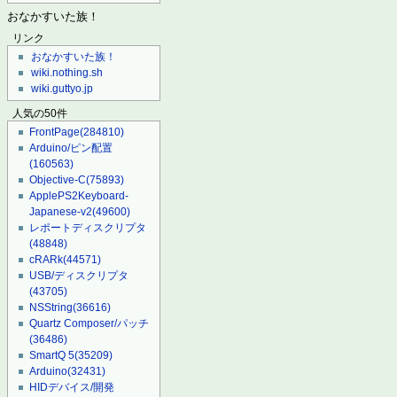
おなかすいた族！
リンク
おなかすいた族！
wiki.nothing.sh
wiki.guttyo.jp
人気の50件
FrontPage
(284810)
Arduino/ピン配置
(160563)
Objective-C
(75893)
ApplePS2Keyboard-
Japanese-v2
(49600)
レポートディスクリプタ
(48848)
cRARk
(44571)
USB/ディスクリプタ
(43705)
NSString
(36616)
Quartz Composer/パッチ
(36486)
SmartQ 5
(35209)
Arduino
(32431)
HIDデバイス/開発