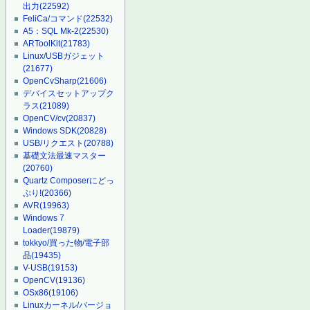
出力
(22592)
FeliCa/コマンド
(22532)
A5：SQL Mk-2
(22530)
ARToolKit
(21783)
Linux/USBガジェット
(21677)
OpenCvSharp
(21606)
デバイスセットアップク
ラス
(21089)
OpenCV/cv
(20837)
Windows SDK
(20828)
USB/リクエスト
(20788)
基礎文法最速マスター
(20760)
Quartz Composerにどっ
ぷり!
(20366)
AVR
(19963)
Windows 7
Loader
(19879)
tokkyo/買った物/電子部
品
(19435)
V-USB
(19153)
OpenCV
(19136)
OSx86
(19106)
Linuxカーネル/バージョ