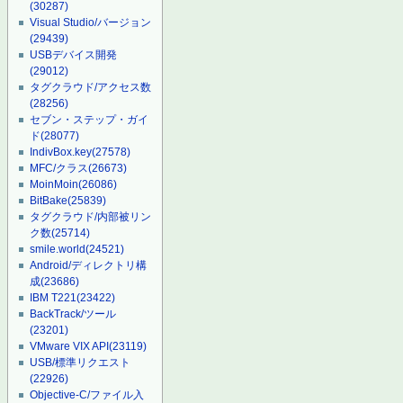
(30287)
Visual Studio/バージョン
(29439)
USBデバイス開発
(29012)
タグクラウド/アクセス数
(28256)
セブン・ステップ・ガイ
ド
(28077)
IndivBox.key
(27578)
MFC/クラス
(26673)
MoinMoin
(26086)
BitBake
(25839)
タグクラウド/内部被リン
ク数
(25714)
smile.world
(24521)
Android/ディレクトリ構
成
(23686)
IBM T221
(23422)
BackTrack/ツール
(23201)
VMware VIX API
(23119)
USB/標準リクエスト
(22926)
Objective-C/ファイル入