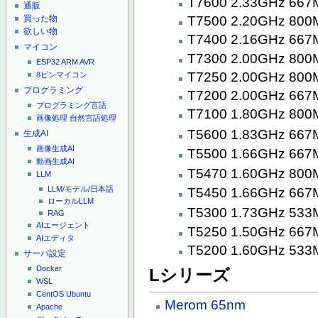
T7600 2.33GHz 66
通販
買った物
T7500 2.20GHz 80
欲しい物
T7400 2.16GHz 66
マイコン
T7300 2.00GHz 80
ESP32
ARM
AVR
T7250 2.00GHz 80
8ピンマイコン
プログラミング
T7200 2.00GHz 66
プログラミング言語
T7100 1.80GHz 80
画像処理
自然言語処理
T5600 1.83GHz 66
生成AI
画像生成AI
T5500 1.66GHz 66
動画生成AI
T5470 1.60GHz 80
LLM
LLM/モデル/日本語
T5450 1.66GHz 66
ローカルLLM
T5300 1.73GHz 53
RAG
AIエージェント
T5250 1.50GHz 66
AIエディタ
T5200 1.60GHz 53
サーバ設定
Docker
Lシリーズ
WSL
CentOS
Ubuntu
Merom
65nm
Apache