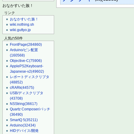
おなかすいた族！
リンク
おなかすいた族！
wiki.nothing.sh
wiki.guttyo.jp
人気の50件
FrontPage
(284860)
Arduino/ピン配置
(160568)
Objective-C
(75906)
ApplePS2Keyboard-
Japanese-v2
(49602)
レポートディスクリプタ
(48852)
cRARk
(44575)
USB/ディスクリプタ
(43708)
NSString
(36617)
Quartz Composer/パッチ
(36490)
SmartQ 5
(35211)
Arduino
(32434)
HIDデバイス/開発