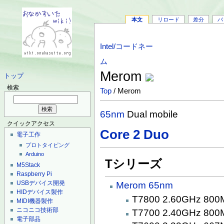
本文
リロード
差分
バ
Intel/コードネー
ム
Merom
トップ
検索
Top
/ Merom
65nm
Dual mobile
クイックアクセス
Core 2 Duo
電子工作
プロトタイピング
Arduino
Tシリーズ
M5Stack
Raspberry Pi
USBデバイス開発
Merom
65nm
HIDデバイス製作
T7800 2.60GHz 80
MIDI機器製作
ニコニコ技術部
T7700 2.40GHz 80
電子部品