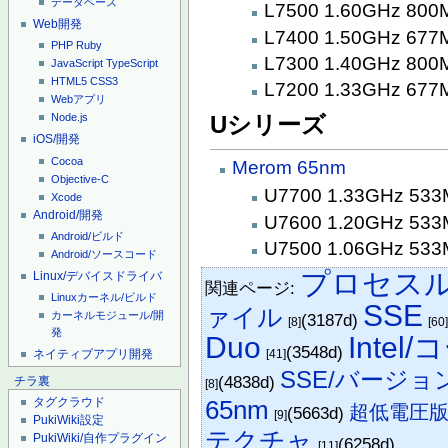
データベース
L7500 1.60GHz 800
Web開発
L7400 1.50GHz 677
PHP
Ruby
L7300 1.40GHz 800
JavaScript
TypeScript
HTML5
CSS3
L7200 1.33GHz 677
Webアプリ
Uシリーズ
Node.js
iOS/開発
Cocoa
Merom
65nm
Objective-C
U7700 1.33GHz 53
Xcode
Android/開発
U7600 1.20GHz 53
Android/ビルド
U7500 1.06GHz 53
Android/ソースコード
プロセス
Linux/デバイスドライバ
関連ページ:
Linuxカーネル/ビルド
SSE
ァイル
カーネルモジュール/開
(3187d)
[8]
[60
発
Duo
Inte
(3548d)
ネイティブアプリ開発
[41]
SSE/バージョ
(4838d)
チラ裏
[8]
タグクラウド
65nm
超低電圧
(5663d)
[9]
PukiWiki設定
テクチャ
PukiWiki/自作プラグイン
(6258d)
[11]