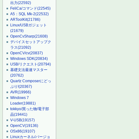
出力
(22592)
FeliCa/コマンド
(22545)
A5：SQL Mk-2
(22532)
ARToolKit
(21786)
Linux/USBガジェット
(21679)
OpenCvSharp
(21608)
デバイスセットアップク
ラス
(21092)
OpenCV/cv
(20837)
Windows SDK
(20834)
USB/リクエスト
(20794)
基礎文法最速マスター
(20762)
Quartz Composerにどっ
ぷり!
(20367)
AVR
(19966)
Windows 7
Loader
(19881)
tokkyo/買った物/電子部
品
(19441)
V-USB
(19157)
OpenCV
(19136)
OSx86
(19107)
Linuxカーネル/バージョ