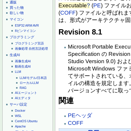
通販
Executable
?
(
PE
) ファイル
買った物
(
COFF
) ファイルと呼ばれます。"
欲しい物
は、形式がアーキテクチャ固
マイコン
ESP32
ARM
AVR
Revision 8.1
8ピンマイコン
プログラミング
プログラミング言語
Microsoft Portable Exec
画像処理
自然言語処理
Specification の Revisio
生成AI
Studio Version 9.0) お
画像生成AI
動画生成AI
Microsoft Windo
LLM
てサポートされている、
LLM/モデル/日本語
イルの構造を規定します。Re
ローカルLLM
RAG
バージョンすべてに取っ
AIエージェント
AIエディタ
関連
サーバ設定
Docker
PEヘッダ
WSL
CentOS
Ubuntu
COFF
Apache