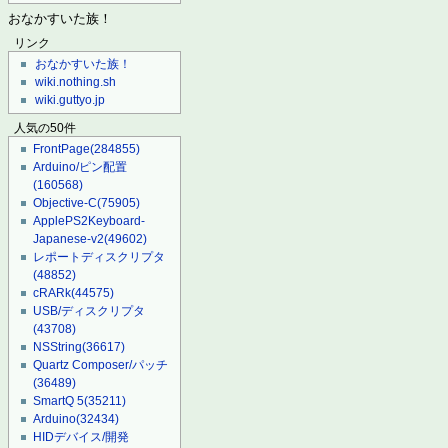
おなかすいた族！
リンク
おなかすいた族！
wiki.nothing.sh
wiki.guttyo.jp
人気の50件
FrontPage
(284855)
Arduino/ピン配置
(160568)
Objective-C
(75905)
ApplePS2Keyboard-
Japanese-v2
(49602)
レポートディスクリプタ
(48852)
cRARk
(44575)
USB/ディスクリプタ
(43708)
NSString
(36617)
Quartz Composer/パッチ
(36489)
SmartQ 5
(35211)
Arduino
(32434)
HIDデバイス/開発