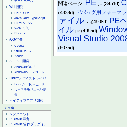
PE
C
データベース
関連ページ:
(3451d)
[32]
Web開発
(4838d)
デバッグ用フォーマッ
PHP
Ruby
ァイル
PE
JavaScript
TypeScript
(4908d)
[28]
HTML5
CSS3
Window
イル
Webアプリ
(4995d)
[13]
Node.js
Visual Studio 200
iOS/開発
Cocoa
(6075d)
Objective-C
Xcode
Android/開発
Android/ビルド
Android/ソースコード
Linux/デバイスドライバ
Linuxカーネル/ビルド
カーネルモジュール/開
発
ネイティブアプリ開発
チラ裏
タグクラウド
PukiWiki設定
PukiWiki/自作プラグイン