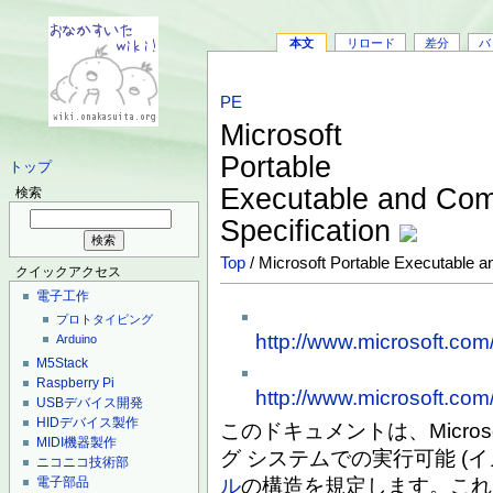
本文
リロード
差分
バ
PE
Microsoft
Portable
トップ
Executable and Com
検索
Specification
Top
/ Microsoft Portable Executable 
クイックアクセス
電子工作
プロトタイピング
http://www.microsoft.co
Arduino
M5Stack
Raspberry Pi
http://www.microsoft.co
USBデバイス開発
HIDデバイス製作
このドキュメントは、Microso
MIDI機器製作
グ システムでの実行可能 (イ
ニコニコ技術部
電子部品
ル
の構造を規定します。これ