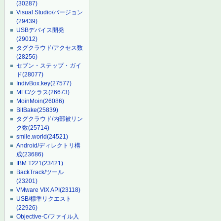
(30287)
Visual Studio/バージョン
(29439)
USBデバイス開発
(29012)
タグクラウド/アクセス数
(28256)
セブン・ステップ・ガイ
ド
(28077)
IndivBox.key
(27577)
MFC/クラス
(26673)
MoinMoin
(26086)
BitBake
(25839)
タグクラウド/内部被リン
ク数
(25714)
smile.world
(24521)
Android/ディレクトリ構
成
(23686)
IBM T221
(23421)
BackTrack/ツール
(23201)
VMware VIX API
(23118)
USB/標準リクエスト
(22926)
Objective-C/ファイル入