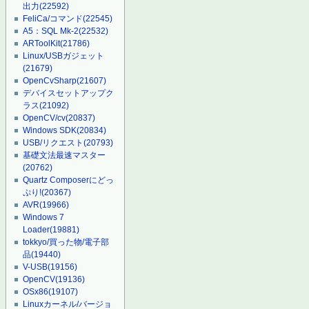
出力
(22592)
FeliCa/コマンド
(22545)
A5：SQL Mk-2
(22532)
ARToolKit
(21786)
Linux/USBガジェット
(21679)
OpenCvSharp
(21607)
デバイスセットアップク
ラス
(21092)
OpenCV/cv
(20837)
Windows SDK
(20834)
USB/リクエスト
(20793)
基礎文法最速マスター
(20762)
Quartz Composerにどっ
ぷり!
(20367)
AVR
(19966)
Windows 7
Loader
(19881)
tokkyo/買った物/電子部
品
(19440)
V-USB
(19156)
OpenCV
(19136)
OSx86
(19107)
Linuxカーネル/バージョ