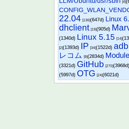
LLM/Ubuntu/usr/sbin
(
[4]
CONFIG_WLAN_VEND
22.04
Linux 6
(647d)
[136]
dhclient
Marv
(905d)
[19]
Linux 5.15
(1340d)
(1
[14]
IP
adb
(1393d)
(1522d)
[2]
[34]
レコム
Module
(2834d)
[9]
GitHub
(3321d)
(3968d
[270]
OTG
(5997d)
(6021d)
[24]