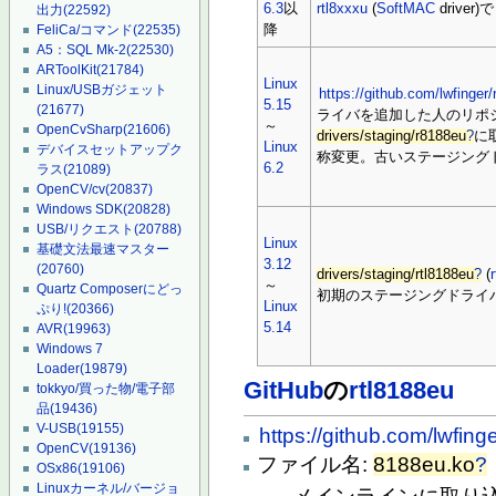
6.3
以
rtl8xxxu
(
SoftMAC
driver
出力
(22592)
降
FeliCa/コマンド
(22535)
A5：SQL Mk-2
(22530)
ARToolKit
(21784)
Linux
Linux/USBガジェット
https://github.com/lwfinger/
5.15
(21677)
ライバを追加した人のリポ
～
OpenCvSharp
(21606)
drivers/staging/r8188eu
?
に
Linux
デバイスセットアップク
称変更。古いステージング
6.2
ラス
(21089)
OpenCV/cv
(20837)
Windows SDK
(20828)
USB/リクエスト
(20788)
Linux
基礎文法最速マスター
3.12
(20760)
drivers/staging/rtl8188eu
?
(
～
Quartz Composerにどっ
初期のステージングドライ
Linux
ぷり!
(20366)
5.14
AVR
(19963)
Windows 7
Loader
(19879)
GitHub
の
rtl8188eu
tokkyo/買った物/電子部
品
(19436)
V-USB
(19155)
https://github.com/lwfing
OpenCV
(19136)
ファイル名:
8188eu.ko
?
OSx86
(19106)
Linuxカーネル/バージョ