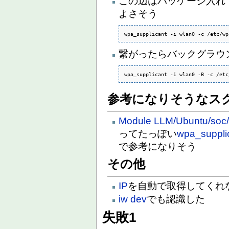
この辺はパッケージ入れて
よさそう
wpa_supplicant -i wlan0 -c /etc/wp
繋がったらバックグラウ
wpa_supplicant -i wlan0 -B -c /etc
参考になりそうなス
Module LLM/Ubuntu/soc/sc
ってたっぽい
wpa_suppli
で参考になりそう
その他
IP
を自動で取得してくれ
iw dev
でも認識した
失敗1