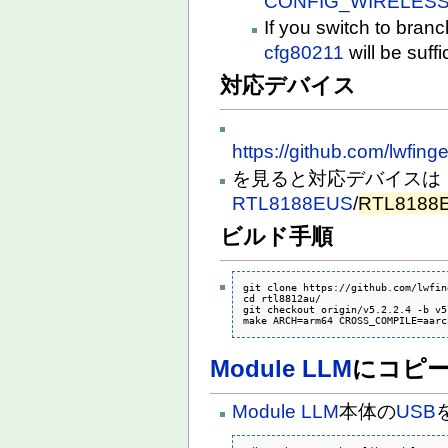
CONFIG_WIRELES
If you switch to bran
cfg80211
will be suffi
対応デバイス
https://github.com/lwfing
を見ると対応デバイスは
RTL8188EUS
/
RTL8188
ビルド手順
git clone https://github.com/lwfin
cd rtl8812au/

git checkout origin/v5.2.2.4 -b v5
make ARCH=arm64 CROSS_COMPILE=aarc
Module LLM
にコピ
Module LLM
本体の
USB