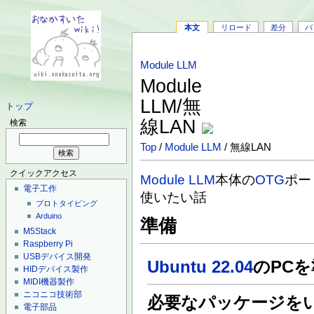
本文
リロード
差分
バ
Module LLM
Module
LLM/無
トップ
線LAN
検索
Top
/
Module LLM
/ 無線LAN
クイックアクセス
Module LLM
本体の
OTG
ポート
電子工作
使いたい話
プロトタイピング
Arduino
準備
M5Stack
Raspberry Pi
USBデバイス開発
Ubuntu 22.04
のPCを準
HIDデバイス製作
MIDI機器製作
ニコニコ技術部
必要なパッケージを
電子部品