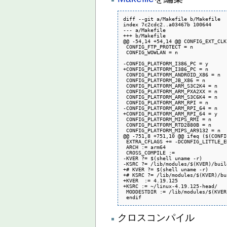
diff --git a/Makefile b/Makefile

index 7c2cdc2..a03467b 100644

--- a/Makefile

+++ b/Makefile

@@ -54,14 +54,14 @@ CONFIG_EXT_CLK
 CONFIG_FTP_PROTECT = n

 CONFIG_WOWLAN = n

-CONFIG_PLATFORM_I386_PC = y

+CONFIG_PLATFORM_I386_PC = n

 CONFIG_PLATFORM_ANDROID_X86 = n

 CONFIG_PLATFORM_JB_X86 = n

 CONFIG_PLATFORM_ARM_S3C2K4 = n

 CONFIG_PLATFORM_ARM_PXA2XX = n

 CONFIG_PLATFORM_ARM_S3C6K4 = n

 CONFIG_PLATFORM_ARM_RPI = n

-CONFIG_PLATFORM_ARM_RPI_64 = n

+CONFIG_PLATFORM_ARM_RPI_64 = y

 CONFIG_PLATFORM_MIPS_RMI = n

 CONFIG_PLATFORM_RTD2880B = n

 CONFIG_PLATFORM_MIPS_AR9132 = n

@@ -751,8 +751,10 @@ ifeq ($(CONFI
 EXTRA_CFLAGS += -DCONFIG_LITTLE_E
 ARCH := arm64

 CROSS_COMPILE := 

-KVER ?= $(shell uname -r)

-KSRC ?= /lib/modules/$(KVER)/build
+# KVER ?= $(shell uname -r)

+# KSRC ?= /lib/modules/$(KVER)/bui
+KVER  := 4.19.125

+KSRC := ~/linux-4.19.125-head/

 MODDESTDIR := /lib/modules/$(KVER
クロスコンパイル