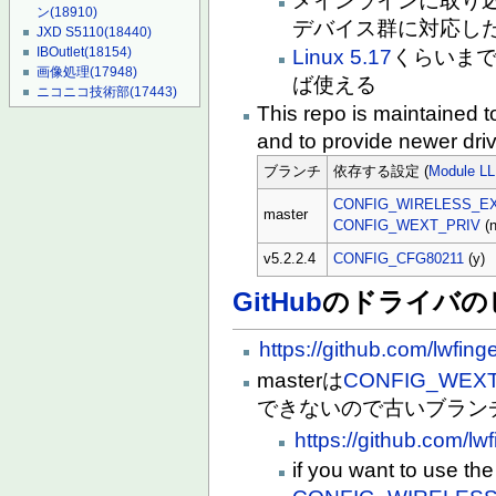
メインラインに取り
ン
(18910)
デバイス群に対応し
JXD S5110
(18440)
IBOutlet
(18154)
Linux 5.17
くらいま
画像処理
(17948)
ば使える
ニコニコ技術部
(17443)
This repo is maintained to
and to provide newer driv
ブランチ
依存する設定 (
Module LL
CONFIG_WIRELESS_E
master
CONFIG_WEXT_PRIV
(n
v5.2.2.4
CONFIG_CFG80211
(y)
GitHub
のドライバの
https://github.com/lwfing
masterは
CONFIG_WEXT
できないので古いブラン
https://github.com/lw
if you want to use the