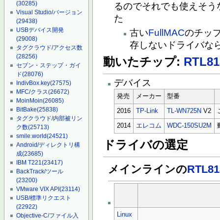
(30285)
るのでそれでも使えそう
Visual Studio/バージョン
た
(29438)
USBデバイス開発
古い
FullMAC
のチップ
(29008)
存しないドライバな
タグクラウド/アクセス数
(28256)
動いたチップ:
RTL8
セブン・ステップ・ガイ
ド
(28076)
デバイス
IndivBox.key
(27575)
MFC/クラス
(26672)
発売
メーカー
型番
MoinMoin
(26085)
BitBake
(25838)
2016
TP-Link
TL-WN725N
V2
タグクラウド/内部被リン
2014
エレコム
WDC-150SU2M
ク数
(25713)
smile.world
(24521)
ドライバの選定
Android/ディレクトリ構
成
(23685)
IBM T221
(23417)
メインラインの
RTL8
BackTrack/ツール
(23200)
VMware VIX API
(23114)
USB/標準リクエスト
(22922)
Linux
Objective-C/ファイル入