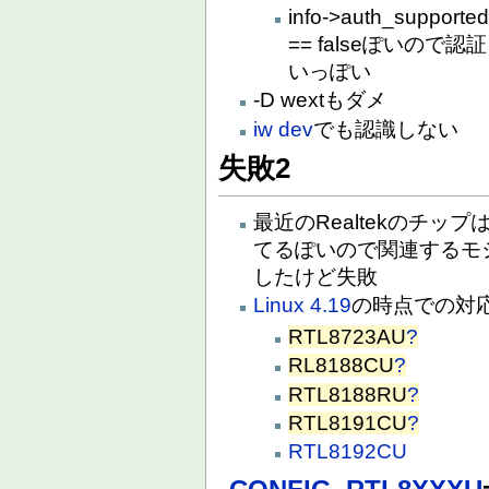
info->auth_supported
== falseぽいの
いっぽい
-D wextもダメ
iw dev
でも認識しない
失敗2
最近のRealtekのチップ
てるぽいので関連するモ
したけど失敗
Linux 4.19
の時点での対
RTL8723AU
?
RL8188CU
?
RTL8188RU
?
RTL8191CU
?
RTL8192CU