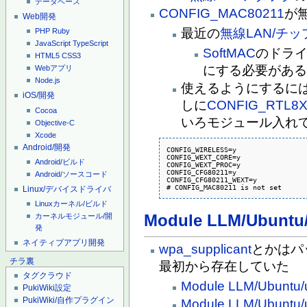
データベース
CONFIG_MAC80211
が
Web開発
最近の
無線LAN/チッ
PHP
Ruby
JavaScript
TypeScript
SoftMAC
のドライ
HTML5
CSS3
にする必要があ
Webアプリ
Node.js
使えるようにするに
iOS/開発
しに
CONFIG_RTL8
Cocoa
いろモジュール入れ
Objective-C
Xcode
Android/開発
CONFIG_WIRELESS=y

CONFIG_WEXT_CORE=y

Android/ビルド
CONFIG_WEXT_PROC=y

CONFIG_CFG80211=y

Android/ソースコード
CONFIG_CFG80211_WEXT=y

# CONFIG_MAC80211 is not set
Linux/デバイスドライバ
Linuxカーネル/ビルド
Module LLM/Ubu
カーネルモジュール/開
発
ネイティブアプリ開発
wpa_supplicant
とかはパ
チラ裏
最初から存在していた
タグクラウド
Module LLM/Ubuntu/u
PukiWiki設定
PukiWiki/自作プラグイン
Module LLM/Ubuntu/u