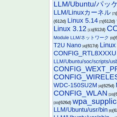
LLM/Ubuntu/パ
LLM/Linuxカーネル
[7]
Linux 5.14
(612d)
(612d)
[7]
CO
Linux 3.12
(612d)
[13]
Module LLM/ネットワーク
(
[0]
Linux
T2U Nano
(617d)
[4]
CONFIG_RTL8XXXU
LLM/Ubuntu/soc/scripts/usb
CONFIG_WEXT_P
CONFIG_WIRELE
WDC-150SU2M
(625d)
[4]
CONFIG_WLAN
(
[16]
wpa_supplic
(626d)
[30]
LLM/Ubuntu/usr/bin
(6
[6]