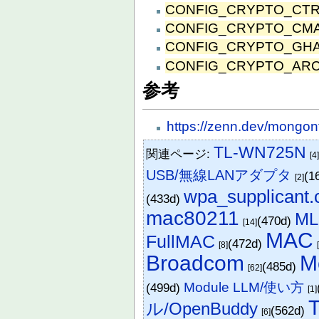
CONFIG_CRYPTO_CT
CONFIG_CRYPTO_CM
CONFIG_CRYPTO_GH
CONFIG_CRYPTO_AR
参考
https://zenn.dev/mongon
TL-WN725N
関連ページ:
[4
USB/無線LANアダプタ
(1
[2]
wpa_supplicant.
(433d)
mac80211
M
(470d)
[14]
MAC
FullMAC
(472d)
[8]
Broadcom
M
(485d)
[62]
Module LLM/使い方
(499d)
[1]
T
ル/OpenBuddy
(562d)
[6]