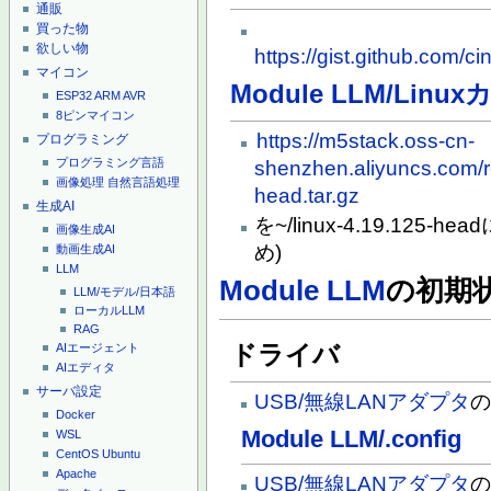
通販
買った物
欲しい物
https://gist.github.com
マイコン
Module LLM/Linu
ESP32
ARM
AVR
8ピンマイコン
https://m5stack.oss-cn-
プログラミング
プログラミング言語
shenzhen.aliyuncs.com/re
画像処理
自然言語処理
head.tar.gz
生成AI
を~/linux-4.19.125-hea
画像生成AI
め)
動画生成AI
LLM
Module LLM
の初期
LLM/モデル/日本語
ローカルLLM
RAG
ドライバ
AIエージェント
AIエディタ
サーバ設定
USB/無線LANアダプタ
Docker
Module LLM/.config
WSL
CentOS
Ubuntu
Apache
USB/無線LANアダプタ