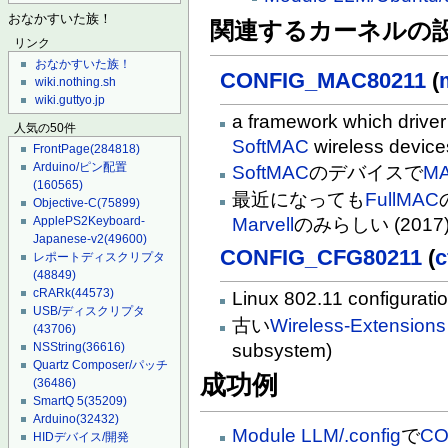
おなかすいた族！
関連するカーネルの
リンク
おなかすいた族！
CONFIG_MAC80211
(
wiki.nothing.sh
wiki.guttyo.jp
a framework which driver 
人気の50件
SoftMAC
wireless device
FrontPage
(284818)
Arduino/ピン配置
SoftMAC
のデバイスで
M
(160565)
最近になっても
FullMAC
Objective-C
(75899)
Marvell
のみらしい (2017
ApplePS2Keyboard-
Japanese-v2
(49600)
CONFIG_CFG80211
(
c
レポートディスクリプタ
(48849)
cRARk
(44573)
Linux 802.11 configurati
USB/ディスクリプタ
古い
Wireless-Extensions
(43706)
subsystem)
NSString
(36616)
Quartz Composer/パッチ
成功例
(36486)
SmartQ 5
(35209)
Arduino
(32432)
Module LLM/.config
で
CO
HIDデバイス/開発