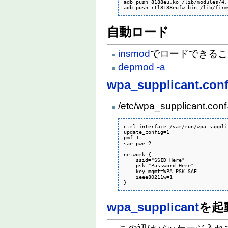
adb push 8188eu.ko /lib/modules/4.
adb push rtl8188eufw.bin /lib/firm
自動ロード
insmod
でロードできるこ
depmod -a
wpa_supplicant.con
/etc/wpa_supplicant.c
ctrl_interface=/var/run/wpa_suppli
update_config=1

pmf=1

sae_pwe=2

network={

    ssid="SSID Here"

    psk="Password Here"

    key_mgmt=WPA-PSK SAE

    ieee80211w=1

}
wpa_supplicant
を起