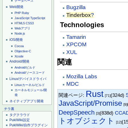
データベース
Bugzilla
Web開発
PHP
Ruby
Tinderbox
?
JavaScript
TypeScript
Technologies
HTML5
CSS3
Webアプリ
Node.js
Tamarin
iOS/開発
XPCOM
Cocoa
XUL
Objective-C
Xcode
関連
Android/開発
Android/ビルド
Android/ソースコード
Mozilla Labs
Linux/デバイスドライバ
MDC
Linuxカーネル/ビルド
カーネルモジュール/開
Rust
関連ページ:
(324d)
発
[71]
ネイティブアプリ開発
JavaScript/Promise
[9]
チラ裏
DeepSpeech
(838d)
CCA
[3]
タグクラウド
トオブジェクト
PukiWiki設定
(1
[12]
PukiWiki/自作プラグイン