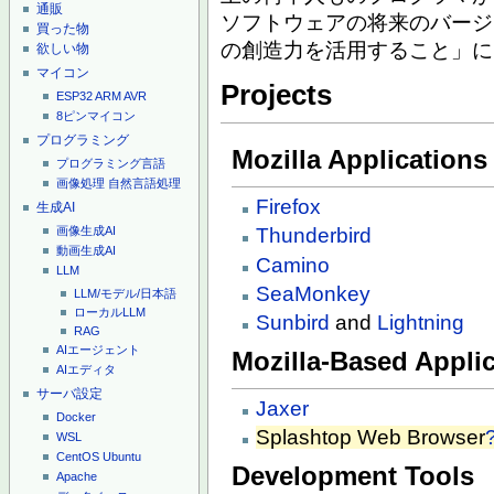
通販
ソフトウェアの将来のバージ
買った物
の創造力を活用すること」に
欲しい物
マイコン
Projects
ESP32
ARM
AVR
8ピンマイコン
プログラミング
Mozilla Applications
プログラミング言語
画像処理
自然言語処理
Firefox
生成AI
画像生成AI
Thunderbird
動画生成AI
Camino
LLM
SeaMonkey
LLM/モデル/日本語
ローカルLLM
Sunbird
and
Lightning
RAG
AIエージェント
Mozilla-Based Appli
AIエディタ
サーバ設定
Jaxer
Docker
Splashtop Web Browser
WSL
CentOS
Ubuntu
Development Tools
Apache