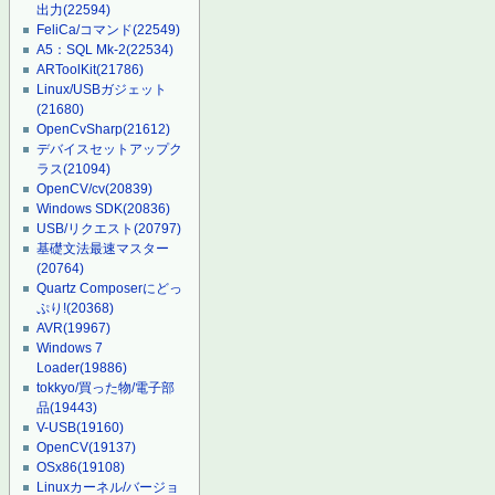
出力
(22594)
FeliCa/コマンド
(22549)
A5：SQL Mk-2
(22534)
ARToolKit
(21786)
Linux/USBガジェット
(21680)
OpenCvSharp
(21612)
デバイスセットアップク
ラス
(21094)
OpenCV/cv
(20839)
Windows SDK
(20836)
USB/リクエスト
(20797)
基礎文法最速マスター
(20764)
Quartz Composerにどっ
ぷり!
(20368)
AVR
(19967)
Windows 7
Loader
(19886)
tokkyo/買った物/電子部
品
(19443)
V-USB
(19160)
OpenCV
(19137)
OSx86
(19108)
Linuxカーネル/バージョ