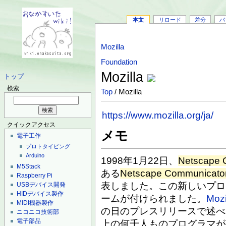
本文
リロード
差分
バ
Mozilla
Foundation
Mozilla
トップ
検索
Top
/ Mozilla
https://www.mozilla.org/ja/
クイックアクセス
メモ
電子工作
プロトタイピング
Arduino
1998年1月22日、
Netscape 
M5Stack
ある
Netscape Communicato
Raspberry Pi
表しました。この新しいプロ
USBデバイス開発
HIDデバイス製作
ームが付けられました。
Mozi
MIDI機器製作
の日のプレスリリースで述べ
ニコニコ技術部
電子部品
上の何千人ものプログラマが生