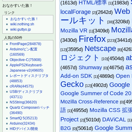
HTML/標準
(1613d)
(1983d)
[1]
おなかすいた族！
Web 
localForage
(2642d)
[2]
リンク
ールキット
おなかすいた族！
(3208d)
[38]
wiki.nothing.sh
Mozil
Mozilla VR
wiki.guttyo.jp
(3409d)
[1]
Firefox
人気の50件
(3430d)
(3441d
[223]
FrontPage
(284878)
Netscape
(3595d)
(426
Arduino/ピン配置
[12]
[8]
(160569)
ロジェクト
a
(4504d)
[10]
Objective-C
(75908)
ApplePS2Keyboard-
a
(4657d)
Shumway
(4675d)
[0]
Japanese-v2
(49605)
Add-on SDK
Open 
(4869d)
レポートディスクリプタ
[1]
(48853)
Gecko
Google
(4902d)
[12]
cRARk
(44575)
USB/ディスクリプタ
Google Summer of Code 20
(43711)
Mozilla Cross-Reference
(49
NSString
(36620)
[0]
Quartz Composer/パッチ
語
Mozilla CSS 
(4955d)
[1]
(36490)
Project
SmartQ 5
(35213)
DAViCAL
(5010d)
[2]
[1]
Arduino
(32434)
Google Summe
B2G
(5061d)
HIDデバイス/開発
[0]