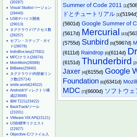
(30287)
Summer of Code 2011
(50
[1]
Visual Studio/バージョン
ドとチュートリアル
(29440)
(5194d
[1]
USBデバイス開発
Google Summer of 
(5601d)
(29013)
Mercurial
タグクラウド/アクセス数
(5617d)
(56
[43]
(28257)
Sunbird
セブン・ステップ・ガイ
(5755d)
(5967d)
M
[9]
ド
(28078)
Dr
IndivBox.key
(27581)
(6111d)
Raindrop
(6114d)
[0]
MFC/クラス
(26674)
Thunderbird
(6151d)
MoinMoin
(26088)
[2
BitBake
(25840)
Google W
Jaxer
(6155d)
[4]
タグクラウド/内部被リン
Foundation
ク数
(25714)
(6341d)
Mozil
[6]
smile.world
(24522)
MDC
ソフトウェ
Android/ディレクトリ構
(6600d)
[7]
成
(23688)
IBM T221
(23422)
BackTrack/ツール
(23201)
VMware VIX API
(23121)
USB/標準リクエスト
(22927)
Objective-C/ファイル入