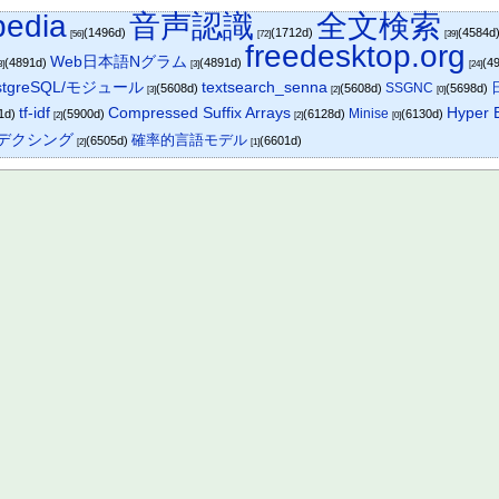
pedia
音声認識
全文検索
(1496d)
(1712d)
(4584d
[56]
[72]
[39]
freedesktop.org
Web日本語Nグラム
(4891d)
(4891d)
(4
3]
[3]
[24]
stgreSQL/モジュール
textsearch_senna
SSGNC
(5608d)
(5608d)
(5698d)
[3]
[2]
[0]
Hyper E
tf-idf
Compressed Suffix Arrays
Minise
1d)
(5900d)
(6128d)
(6130d)
[2]
[2]
[0]
デクシング
確率的言語モデル
(6505d)
(6601d)
[2]
[1]