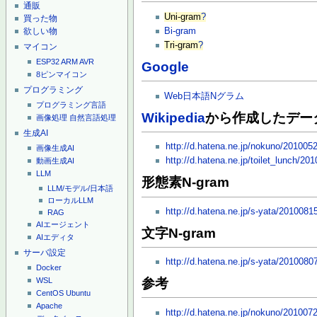
通販
Uni-gram
?
買った物
欲しい物
Bi-gram
Tri-gram
?
マイコン
ESP32
ARM
AVR
Google
8ピンマイコン
プログラミング
Web日本語Nグラム
プログラミング言語
Wikipedia
から作成したデー
画像処理
自然言語処理
生成AI
http://d.hatena.ne.jp/nokuno/20100
画像生成AI
http://d.hatena.ne.jp/toilet_lunch/20
動画生成AI
LLM
形態素N-gram
LLM/モデル/日本語
ローカルLLM
http://d.hatena.ne.jp/s-yata/201008
RAG
AIエージェント
文字N-gram
AIエディタ
サーバ設定
http://d.hatena.ne.jp/s-yata/201008
Docker
参考
WSL
CentOS
Ubuntu
Apache
http://d.hatena.ne.jp/nokuno/20100