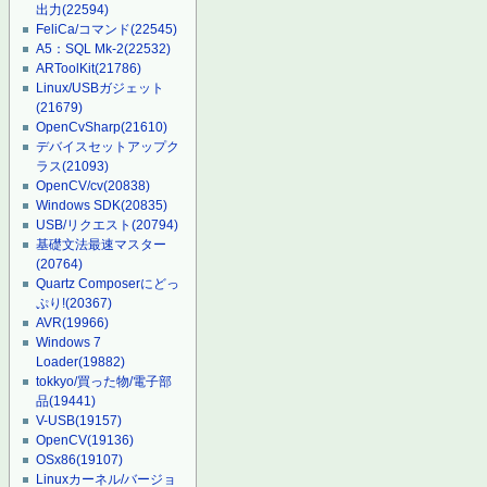
出力
(22594)
FeliCa/コマンド
(22545)
A5：SQL Mk-2
(22532)
ARToolKit
(21786)
Linux/USBガジェット
(21679)
OpenCvSharp
(21610)
デバイスセットアップク
ラス
(21093)
OpenCV/cv
(20838)
Windows SDK
(20835)
USB/リクエスト
(20794)
基礎文法最速マスター
(20764)
Quartz Composerにどっ
ぷり!
(20367)
AVR
(19966)
Windows 7
Loader
(19882)
tokkyo/買った物/電子部
品
(19441)
V-USB
(19157)
OpenCV
(19136)
OSx86
(19107)
Linuxカーネル/バージョ