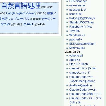
OSV-Scanner
自然言語処理
osv-scanner
)
(4590d)
[67]
pubspec.lock
検索ノ
Google Ngram Viewer
943d)
(5410d)
scoop list
[0]
tokkyo/設定/Node.js
日本語ウェブコーパス
データソー
(5698d)
[1]
Start-MpWDOScan
straier
Palmkit
(6176d)
(6445d)
[3]
[1]
Raspberry Pi Pico
Tiny386
Windows 9x
patcher9x
ELSA System Graph
MiniMax H3
2026-08-05
vphone-cli
Spec Kit
Step 3.7 Flash
claude/コマンド/plan
claude/コマンド
Claude Code/ツー
ル/AskUserQuestion
AskUserQuestion
Claude Code/ツール
Claude Code/計画モード
Claude Code/ベストプラ
クティス