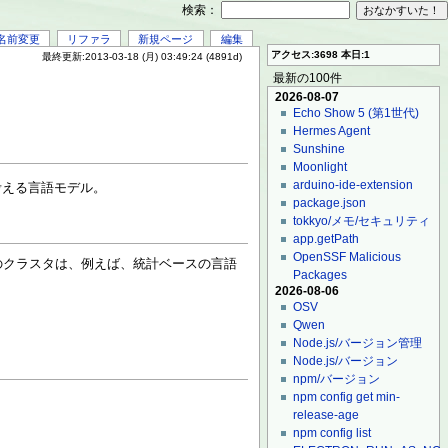
検索：
名前変更
リファラ
新規ページ
編集
アクセス:3698 本日:1
最終更新:2013-03-18 (月) 03:49:24 (4891d)
最新の100件
2026-08-07
Echo Show 5 (第1世代)
Hermes Agent
Sunshine
Moonlight
arduino-ide-extension
考える言語モデル。
package.json
tokkyo/メモ/セキュリティ
app.getPath
OpenSSF Malicious
語のクラスタは、例えば、統計ベースの言語
Packages
2026-08-06
OSV
Qwen
Node.js/バージョン管理
Node.js/バージョン
npm/バージョン
npm config get min-
release-age
npm config list