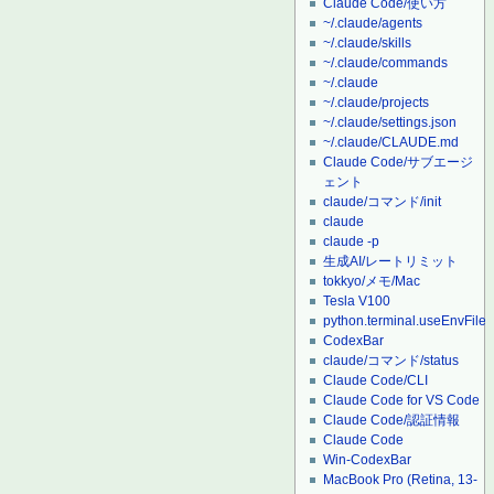
Claude Code/使い方
~/.claude/agents
~/.claude/skills
~/.claude/commands
~/.claude
~/.claude/projects
~/.claude/settings.json
~/.claude/CLAUDE.md
Claude Code/サブエージ
ェント
claude/コマンド/init
claude
claude -p
生成AI/レートリミット
tokkyo/メモ/Mac
Tesla V100
python.terminal.useEnvFile
CodexBar
claude/コマンド/status
Claude Code/CLI
Claude Code for VS Code
Claude Code/認証情報
Claude Code
Win-CodexBar
MacBook Pro (Retina, 13-