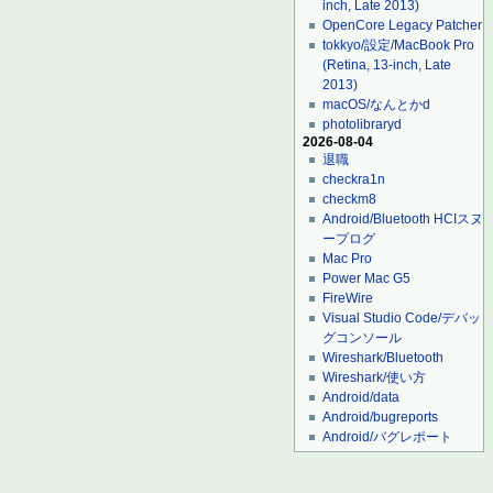
inch, Late 2013)
OpenCore Legacy Patcher
tokkyo/設定/MacBook Pro
(Retina, 13-inch, Late
2013)
macOS/なんとかd
photolibraryd
2026-08-04
退職
checkra1n
checkm8
Android/Bluetooth HCIスヌ
ープログ
Mac Pro
Power Mac G5
FireWire
Visual Studio Code/デバッ
グコンソール
Wireshark/Bluetooth
Wireshark/使い方
Android/data
Android/bugreports
Android/バグレポート