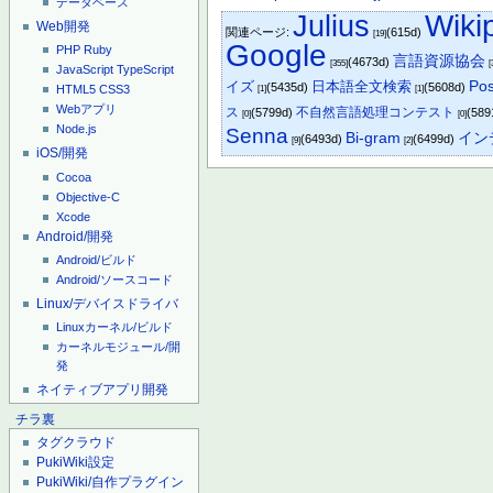
データベース
Julius
Wiki
Web開発
関連ページ:
(615d)
[19]
Google
PHP
Ruby
言語資源協会
(4673d)
[355]
[
JavaScript
TypeScript
Po
イズ
日本語全文検索
(5435d)
(5608d)
HTML5
CSS3
[1]
[1]
Webアプリ
ス
不自然言語処理コンテスト
(5799d)
(589
[0]
[0]
Node.js
Senna
Bi-gram
イン
(6493d)
(6499d)
[9]
[2]
iOS/開発
Cocoa
Objective-C
Xcode
Android/開発
Android/ビルド
Android/ソースコード
Linux/デバイスドライバ
Linuxカーネル/ビルド
カーネルモジュール/開
発
ネイティブアプリ開発
チラ裏
タグクラウド
PukiWiki設定
PukiWiki/自作プラグイン