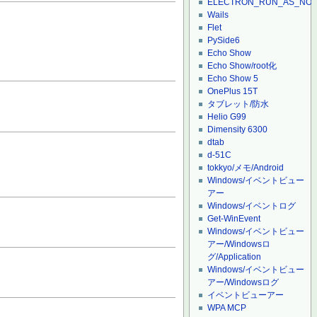
ELECTRON_RUN_AS_NO
Wails
Flet
PySide6
Echo Show
Echo Show/root化
Echo Show 5
OnePlus 15T
タブレット/防水
Helio G99
Dimensity 6300
dtab
d-51C
tokkyo/メモ/Android
Windows/イベントビュー
アー
Windows/イベントログ
Get-WinEvent
Windows/イベントビュー
アー/Windowsロ
グ/Application
Windows/イベントビュー
アー/Windowsログ
イベントビューアー
WPA MCP