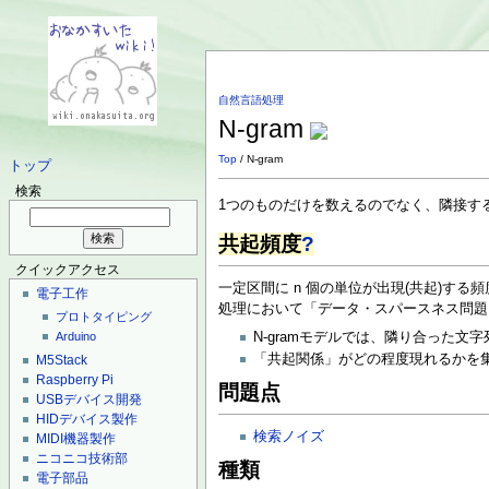
自然言語処理
N-gram
Top
/ N-gram
トップ
検索
1つのものだけを数えるのでなく、隣接す
共起頻度
?
クイックアクセス
一定区間に n 個の単位が出現(共起)
電子工作
処理において「データ・スパースネス問題
プロトタイピング
N-gramモデルでは、隣り合った
Arduino
「共起関係」がどの程度現れるかを
M5Stack
Raspberry Pi
問題点
USBデバイス開発
HIDデバイス製作
検索ノイズ
MIDI機器製作
ニコニコ技術部
種類
電子部品