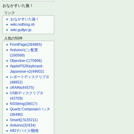
おなかすいた族！
リンク
おなかすいた族！
wiki.nothing.sh
wiki.guttyo.jp
人気の50件
FrontPage
(284865)
Arduino/ピン配置
(160568)
Objective-C
(75906)
ApplePS2Keyboard-
Japanese-v2
(49602)
レポートディスクリプタ
(48852)
cRARk
(44575)
USB/ディスクリプタ
(43709)
NSString
(36617)
Quartz Composer/パッチ
(36490)
SmartQ 5
(35211)
Arduino
(32434)
HIDデバイス/開発