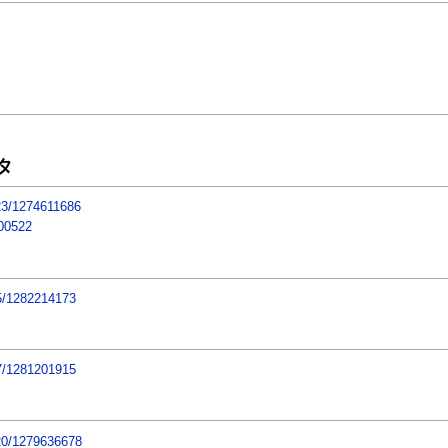
タ
523/1274611686
100522
15/1282214173
07/1281201915
720/1279636678