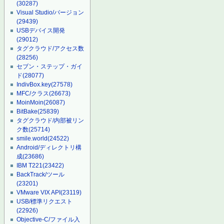
(30287)
Visual Studio/バージョン
(29439)
USBデバイス開発
(29012)
タグクラウド/アクセス数
(28256)
セブン・ステップ・ガイ
ド
(28077)
IndivBox.key
(27578)
MFC/クラス
(26673)
MoinMoin
(26087)
BitBake
(25839)
タグクラウド/内部被リン
ク数
(25714)
smile.world
(24522)
Android/ディレクトリ構
成
(23686)
IBM T221
(23422)
BackTrack/ツール
(23201)
VMware VIX API
(23119)
USB/標準リクエスト
(22926)
Objective-C/ファイル入