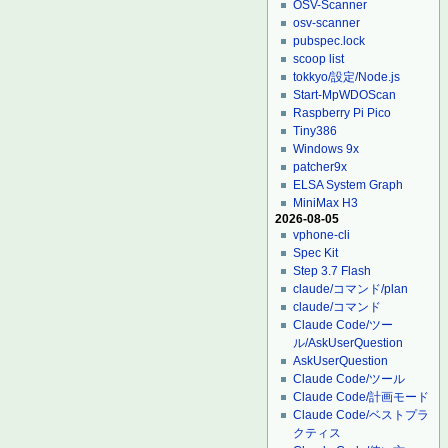
OSV-Scanner
osv-scanner
pubspec.lock
scoop list
tokkyo/設定/Node.js
Start-MpWDOScan
Raspberry Pi Pico
Tiny386
Windows 9x
patcher9x
ELSA System Graph
MiniMax H3
2026-08-05
vphone-cli
Spec Kit
Step 3.7 Flash
claude/コマンド/plan
claude/コマンド
Claude Code/ツー
ル/AskUserQuestion
AskUserQuestion
Claude Code/ツール
Claude Code/計画モード
Claude Code/ベストプラ
クティス