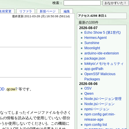
検索：
名前変更
リファラ
新規ページ
編集
アクセス:4298 本日:1
最終更新:2011-03-28 (月) 16:50:06 (5611d)
最新の100件
2026-08-07
Echo Show 5 (第1世代)
Hermes Agent
Sunshine
Moonlight
arduino-ide-extension
package.json
tokkyo/メモ/セキュリティ
app.getPath
OpenSSF Malicious
Packages
2026-08-06
OSV
DD
.
qcow
?
等です。
Qwen
Node.js/バージョン管理
Node.js/バージョン
npm/バージョン
くなってしまったイメージファイルを小さく
npm config get min-
テムの情報を読み込んで使用していない部分
release-age
うか使用しないでください)。この機能に
npm config list