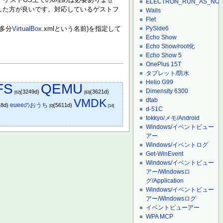
。ゲストOS上での0埋めは必要ありませ
ELECTRON_RUN_AS_NO
した方が良いです。対応しているゲストフ
Wails
Flet
PySide6
多分
VirtualBox
.xmlという名前)を指定して
Echo Show
Echo Show/root化
Echo Show 5
OnePlus 15T
タブレット/防水
Helio G99
FS
QEMU
Dimensity 6300
(3249d)
(3621d)
[62]
[83]
VMDK
dtab
eueeのおうち
18d)
(5611d)
[0]
[14]
d-51C
tokkyo/メモ/Android
Windows/イベントビュー
アー
Windows/イベントログ
Get-WinEvent
Windows/イベントビュー
アー/Windowsロ
グ/Application
Windows/イベントビュー
アー/Windowsログ
イベントビューアー
WPA MCP