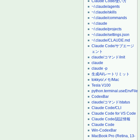
Claude Code/使い方
~/.claude/agents
~/.claude/skills
~/.claude/commands
~/.claude
~/.claude/projects
~/.claude/settings.json
~/.claude/CLAUDE.md
Claude Code/サブエージ
ェント
claude/コマンド/init
claude
claude -p
生成AI/レートリミット
tokkyo/メモ/Mac
Tesla V100
python.terminal.useEnvFile
CodexBar
claude/コマンド/status
Claude Code/CLI
Claude Code for VS Code
Claude Code/認証情報
Claude Code
Win-CodexBar
MacBook Pro (Retina, 13-