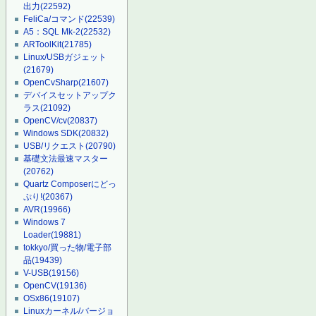
出力
(22592)
FeliCa/コマンド
(22539)
A5：SQL Mk-2
(22532)
ARToolKit
(21785)
Linux/USBガジェット
(21679)
OpenCvSharp
(21607)
デバイスセットアップク
ラス
(21092)
OpenCV/cv
(20837)
Windows SDK
(20832)
USB/リクエスト
(20790)
基礎文法最速マスター
(20762)
Quartz Composerにどっ
ぷり!
(20367)
AVR
(19966)
Windows 7
Loader
(19881)
tokkyo/買った物/電子部
品
(19439)
V-USB
(19156)
OpenCV
(19136)
OSx86
(19107)
Linuxカーネル/バージョ