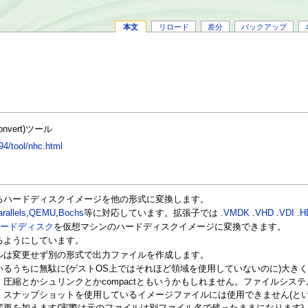
本文
リロード
差分
バックアップ
vert)ツール
94/tool/nhc.html
るハードディスクイメージを他の形式に変換します。
rallels
,
QEMU
,
Bochs
等に対応しています。拡張子では .
VMDK
.
VHD
.
VDI
.
H
ハードディスク
を仮想マシンのハードディスクイメージに変換できます。
るようにしています。
ルは変更せず別の形式で出力ファイルを作成します。
るうちに無駄に(ゲストOS上ではそれほど領域を使用していないのに)大き
圧縮とかシュリンクとかcompactともいうかもしれません。ファイルシス
。スナップショットを使用しているイメージファイルには使用できません(とい