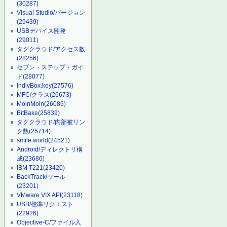
(30287)
Visual Studio/バージョン
(29439)
USBデバイス開発
(29011)
タグクラウド/アクセス数
(28256)
セブン・ステップ・ガイ
ド
(28077)
IndivBox.key
(27576)
MFC/クラス
(26673)
MoinMoin
(26086)
BitBake
(25839)
タグクラウド/内部被リン
ク数
(25714)
smile.world
(24521)
Android/ディレクトリ構
成
(23686)
IBM T221
(23420)
BackTrack/ツール
(23201)
VMware VIX API
(23118)
USB/標準リクエスト
(22926)
Objective-C/ファイル入