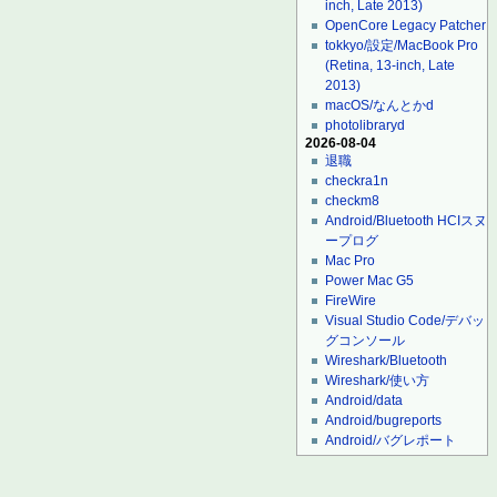
inch, Late 2013)
OpenCore Legacy Patcher
tokkyo/設定/MacBook Pro
(Retina, 13-inch, Late
2013)
macOS/なんとかd
photolibraryd
2026-08-04
退職
checkra1n
checkm8
Android/Bluetooth HCIスヌ
ープログ
Mac Pro
Power Mac G5
FireWire
Visual Studio Code/デバッ
グコンソール
Wireshark/Bluetooth
Wireshark/使い方
Android/data
Android/bugreports
Android/バグレポート