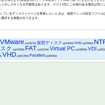
更を加えます(実際は元のファイルは別ファイル名で残ったままになります)
もう少し小さくなる可能性はあります。ゲストOSにごみ箱がある場合は空に
す。
しているディスクイメージを変換したいときは、仮想マシンの設定ファイル(
を選択する画面が出てきます。
VMware
NT
仮想ディスク
NHM
)
(527d)
(2425d)
(2495d)
[157]
[8]
[2]
FAT
ィスク
Virtual PC
VDI
(4199d)
(4210d)
(4859d)
(55
[15]
[31]
[15]
[12]
VHD
Parallels
d)
(6139d)
(6556d)
[22]
[8]