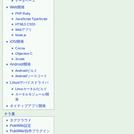
データベース
Web開発
PHP
Ruby
JavaScript
TypeScript
HTML5
CSS3
Webアプリ
Node.js
iOS/開発
Cocoa
Objective-C
Xcode
Android/開発
Android/ビルド
Android/ソースコード
Linux/デバイスドライバ
Linuxカーネル/ビルド
カーネルモジュール/開
発
ネイティブアプリ開発
チラ裏
タグクラウド
PukiWiki設定
PukiWiki/自作プラグイン