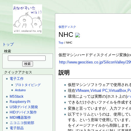
仮想ディスク
NHC
Top
/ NHC
トップ
検索
仮想マシンハードディスクイメージ変換(con
http://www.geocities.co.jp/SiliconValley/29
説明
クイックアクセス
電子工作
仮想マシンソフトウェアで使用され
プロトタイピング
Arduino
現在
VMware
,
Virtual PC
,
VirtualBox
,
Pa
M5Stack
環境によっては実際の(ホスト上の)
Raspberry Pi
できるだけ小さいファイルを作成す
USBデバイス開発
変換と言っていますが、入力ファイ
HIDデバイス製作
以下でトリムというのは、使用してい
MIDI機器製作
する、という意味で使用しています。
ニコニコ技術部
をイメージファイルから削除します
電子部品