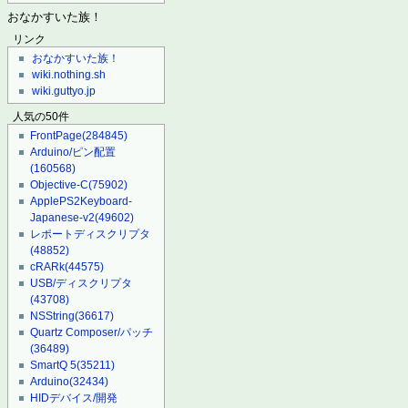
おなかすいた族！
リンク
おなかすいた族！
wiki.nothing.sh
wiki.guttyo.jp
人気の50件
FrontPage
(284845)
Arduino/ピン配置
(160568)
Objective-C
(75902)
ApplePS2Keyboard-
Japanese-v2
(49602)
レポートディスクリプタ
(48852)
cRARk
(44575)
USB/ディスクリプタ
(43708)
NSString
(36617)
Quartz Composer/パッチ
(36489)
SmartQ 5
(35211)
Arduino
(32434)
HIDデバイス/開発