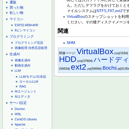
関しては入力ファイルに対して直接変
通販
ん。ただしデフラグをかけておくと
買った物
ァイルシステムは
NTFS
,
FAT
,
ext2
で
欲しい物
VirtualBox
のスナップショットを利用
マイコン
ください。その後ディスクイメージ
ESP32
ARM
AVR
関連
8ピンマイコン
プログラミング
NHM
プログラミング言語
画像処理
自然言語処理
VirtualBox
関連ページ:
(316d
生成AI
[210]
HDD
ハードデ
画像生成AI
(3780d)
[104]
ext2
動画生成AI
Bochs
(5663d)
(5669d)
(6130
[44]
[8]
LLM
LLM/モデル/日本語
ローカルLLM
RAG
AIエージェント
AIエディタ
サーバ設定
Docker
WSL
CentOS
Ubuntu
Apache