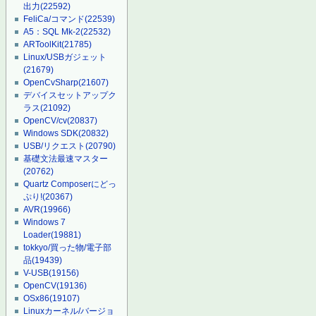
出力
(22592)
FeliCa/コマンド
(22539)
A5：SQL Mk-2
(22532)
ARToolKit
(21785)
Linux/USBガジェット
(21679)
OpenCvSharp
(21607)
デバイスセットアップク
ラス
(21092)
OpenCV/cv
(20837)
Windows SDK
(20832)
USB/リクエスト
(20790)
基礎文法最速マスター
(20762)
Quartz Composerにどっ
ぷり!
(20367)
AVR
(19966)
Windows 7
Loader
(19881)
tokkyo/買った物/電子部
品
(19439)
V-USB
(19156)
OpenCV
(19136)
OSx86
(19107)
Linuxカーネル/バージョ