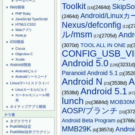
データベース
Toolkit
SkipSof
(2464d)
Web開発
[14]
Android/Lin
PHP
Ruby
(2464d)
JavaScript
TypeScript
Nexus/defconfig
HTML5
CSS3
(2
[12]
Webアプリ
ル/msm
Andr
(2705d)
Node.js
[17]
iOS/開発
(3070d)
TOOL ALL IN ONE
(
[0]
Cocoa
CONFIG_USB_V
Objective-C
Xcode
Android 5.0
(3231d
Android/開発
[126]
Paranoid Android 5.1
Android/ビルド
(352
[2]
Android/ソースコード
Android N
A
(3538d)
Linux/デバイスドライバ
[23]
Android 5.1
Linuxカーネル/ビルド
(3538d)
[47]
カーネルモジュール/開
lunch
発
MOB30M
(3684d)
[26]
ネイティブアプリ開発
AOSP/ブランチ
(37
[10]
チラ裏
Android Beta Program
(3766
[0]
タグクラウド
PukiWiki設定
MMB29K
Androi
(3857d)
[6]
PukiWiki/自作プラグイン