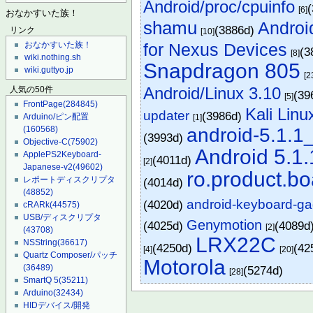
Android/proc/cpuinfo
[6]
おなかすいた族！
shamu
Androi
(3886d)
リンク
[10]
for Nexus Devices
おなかすいた族！
(3
[8]
wiki.nothing.sh
Snapdragon 805
wiki.guttyo.jp
[2
Android/Linux 3.10
人気の50件
(39
[5]
FrontPage
(284845)
Kali Linu
updater
(3986d)
Arduino/ピン配置
[1]
android-5.1.1
(160568)
(3993d)
Objective-C
(75902)
Android 5.1.
ApplePS2Keyboard-
(4011d)
[2]
Japanese-v2
(49602)
ro.product.bo
レポートディスクリプタ
(4014d)
(48852)
android-keyboard-ga
(4020d)
cRARk
(44575)
USB/ディスクリプタ
Genymotion
(4025d)
(4089d
[2]
(43708)
LRX22C
NSString
(36617)
(4250d)
(42
[4]
[20]
Quartz Composer/パッチ
Motorola
(36489)
(5274d)
[28]
SmartQ 5
(35211)
Arduino
(32434)
HIDデバイス/開発