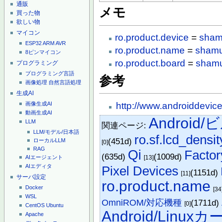
通販
メモ
買った物
欲しい物
マイコン
ro.product.device
=
sha
ESP32
ARM
AVR
ro.product.name
=
sham
8ピンマイコン
ro.product.board
=
sham
プログラミング
プログラミング言語
参考
画像処理
自然言語処理
生成AI
http://www.androiddevic
画像生成AI
動画生成AI
Android
LLM
関連ページ:
LLM/モデル/日本語
ro.sf.lcd_densit
(451d)
ローカルLLM
[0]
RAG
Qi
Factor
(635d)
(1009d)
[13]
AIエージェント
AIエディタ
Pixel Devices
(1151d)
[11]
サーバ設定
ro.product.name
Docker
[34
WSL
OmniROM/対応機種
(1711d)
[0]
CentOS
Ubuntu
Android/Linux
Apache