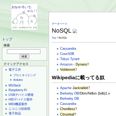
データベース
NoSQL
Top
/ NoSQL
トップ
検索
Cassandra
CouchDB
Tokyo Tyrant
クイックアクセス
Amazon
-
Dynano
?
Voldemort
?
電子工作
プロトタイピング
Wikipediaに載ってる奴
Arduino
M5Stack
Apache
Jackrabbit
?
Raspberry Pi
Berkeley DB
/Dbm/Ndbm (bdb)1.x
USBデバイス開発
Berkeley DB
HIDデバイス製作
Cassandra
MIDI機器製作
ニコニコ技術部
Chordless
?
電子部品
Citrusleaf
?