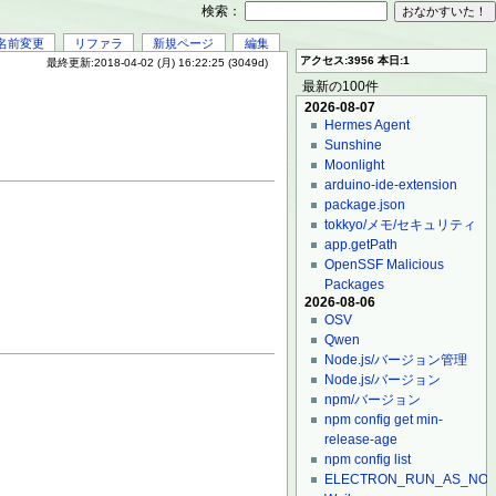
検索：
名前変更
リファラ
新規ページ
編集
アクセス:3956 本日:1
最終更新:2018-04-02 (月) 16:22:25 (3049d)
最新の100件
2026-08-07
Hermes Agent
Sunshine
Moonlight
arduino-ide-extension
package.json
tokkyo/メモ/セキュリティ
app.getPath
OpenSSF Malicious
Packages
2026-08-06
OSV
Qwen
Node.js/バージョン管理
Node.js/バージョン
npm/バージョン
npm config get min-
release-age
npm config list
ELECTRON_RUN_AS_NO