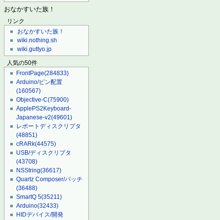
おなかすいた族！
リンク
おなかすいた族！
wiki.nothing.sh
wiki.guttyo.jp
人気の50件
FrontPage
(284833)
Arduino/ピン配置
(160567)
Objective-C
(75900)
ApplePS2Keyboard-
Japanese-v2
(49601)
レポートディスクリプタ
(48851)
cRARk
(44575)
USB/ディスクリプタ
(43708)
NSString
(36617)
Quartz Composer/パッチ
(36488)
SmartQ 5
(35211)
Arduino
(32433)
HIDデバイス/開発