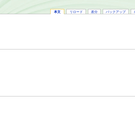
本文
リロード
差分
バックアップ