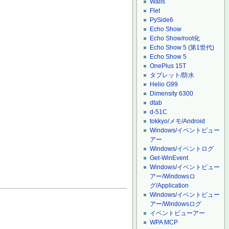
Wails
Flet
PySide6
Echo Show
Echo Show/root化
Echo Show 5 (第1世代)
Echo Show 5
OnePlus 15T
タブレット/防水
Helio G99
Dimensity 6300
dtab
d-51C
tokkyo/メモ/Android
Windows/イベントビュー
アー
Windows/イベントログ
Get-WinEvent
Windows/イベントビュー
アー/Windowsロ
グ/Application
Windows/イベントビュー
アー/Windowsログ
イベントビューアー
WPA MCP