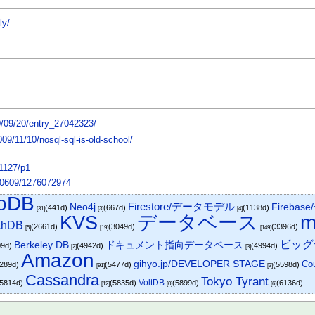
ly/
0/09/20/entry_27042323/
009/11/10/nosql-sql-is-old-school/
91127/p1
100609/1276072974
oDB
Firestore/データモデル
Neo4j
Fireba
(441d)
(667d)
(1138d)
[31]
[3]
[4]
KVS
データベース
m
chDB
(2661d)
(3049d)
(3396d)
[5]
[19]
[149]
ビッグ
ドキュメント指向データベース
Berkeley DB
09d)
(4942d)
(4994d)
[2]
[3]
Amazon
gihyo.jp/DEVELOPER STAGE
Co
5289d)
(5477d)
(5598d)
[91]
[3]
Cassandra
Tokyo Tyrant
VoltDB
(5814d)
(5835d)
(5899d)
(6136d)
[12]
[0]
[6]