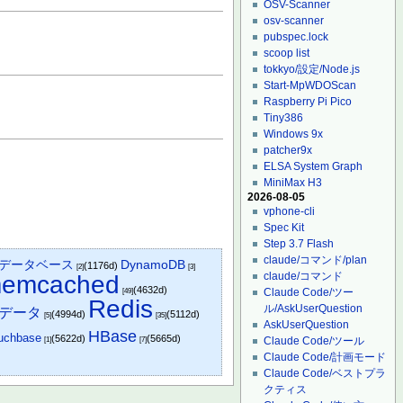
OSV-Scanner
osv-scanner
pubspec.lock
scoop list
tokkyo/設定/Node.js
Start-MpWDOScan
Raspberry Pi Pico
Tiny386
Windows 9x
patcher9x
ELSA System Graph
MiniMax H3
2026-08-05
vphone-cli
Spec Kit
Step 3.7 Flash
claude/コマンド/plan
DynamoDB
se/データベース
(1176d)
[2]
[3]
claude/コマンド
emcached
(4632d)
Claude Code/ツー
[49]
Redis
ル/AskUserQuestion
データ
(4994d)
(5112d)
[5]
[35]
AskUserQuestion
HBase
uchbase
(5622d)
(5665d)
Claude Code/ツール
[1]
[7]
Claude Code/計画モード
Claude Code/ベストプラ
クティス