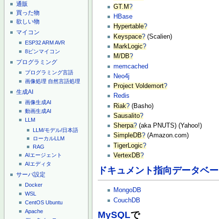
通販
GT.M
?
買った物
HBase
欲しい物
Hypertable
?
マイコン
Keyspace
?
(Scalien)
ESP32
ARM
AVR
MarkLogic
?
8ピンマイコン
M/DB
?
プログラミング
memcached
プログラミング言語
Neo4j
画像処理
自然言語処理
Project Voldemort
?
生成AI
Redis
画像生成AI
Riak
?
(Basho)
動画生成AI
Sausalito
?
LLM
Sherpa
?
(aka PNUTS) (Yahoo!)
LLM/モデル/日本語
SimpleDB
?
(Amazon.com)
ローカルLLM
TigerLogic
?
RAG
VertexDB
?
AIエージェント
AIエディタ
ドキュメント指向データベー
サーバ設定
Docker
MongoDB
WSL
CouchDB
CentOS
Ubuntu
Apache
MySQL
で