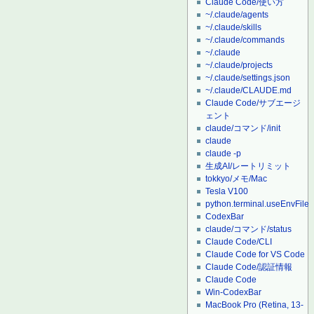
Claude Code/使い方
~/.claude/agents
~/.claude/skills
~/.claude/commands
~/.claude
~/.claude/projects
~/.claude/settings.json
~/.claude/CLAUDE.md
Claude Code/サブエージ
ェント
claude/コマンド/init
claude
claude -p
生成AI/レートリミット
tokkyo/メモ/Mac
Tesla V100
python.terminal.useEnvFile
CodexBar
claude/コマンド/status
Claude Code/CLI
Claude Code for VS Code
Claude Code/認証情報
Claude Code
Win-CodexBar
MacBook Pro (Retina, 13-