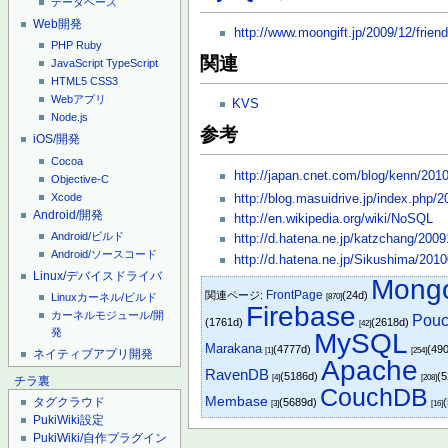
データベース
Web開発
http://www.moongift.jp/2009/12/friend
PHP
Ruby
関連
JavaScript
TypeScript
HTML5
CSS3
Webアプリ
KVS
Node.js
参考
iOS/開発
Cocoa
http://japan.cnet.com/blog/kenn/201
Objective-C
Xcode
http://blog.masuidrive.jp/index.php/2
Android/開発
http://en.wikipedia.org/wiki/NoSQL
Android/ビルド
http://d.hatena.ne.jp/katzchang/200
Android/ソースコード
http://d.hatena.ne.jp/Sikushima/20
Linux/デバイスドライバ
Mong
FrontPage
関連ページ:
(24d)
Linuxカーネル/ビルド
[870]
Firebase
カーネルモジュール/開
Pou
(1761d)
(2618d)
[42]
発
MySQL
Marakana
(4777d)
(49
[1]
[254]
ネイティブアプリ開発
Apache
RavenDB
(5186d)
(
[4]
[208]
チラ裏
CouchDB
Membase
タグクラウド
(5689d)
[3]
[16]
PukiWiki設定
PukiWiki/自作プラグイン