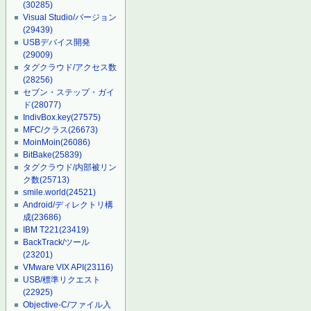
(30285)
Visual Studio/バージョン
(29439)
USBデバイス開発
(29009)
タグクラウド/アクセス数
(28256)
セブン・ステップ・ガイ
ド
(28077)
IndivBox.key
(27575)
MFC/クラス
(26673)
MoinMoin
(26086)
BitBake
(25839)
タグクラウド/内部被リン
ク数
(25713)
smile.world
(24521)
Android/ディレクトリ構
成
(23686)
IBM T221
(23419)
BackTrack/ツール
(23201)
VMware VIX API
(23116)
USB/標準リクエスト
(22925)
Objective-C/ファイル入