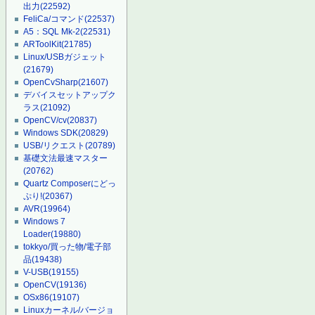
出力
(22592)
FeliCa/コマンド
(22537)
A5：SQL Mk-2
(22531)
ARToolKit
(21785)
Linux/USBガジェット
(21679)
OpenCvSharp
(21607)
デバイスセットアップク
ラス
(21092)
OpenCV/cv
(20837)
Windows SDK
(20829)
USB/リクエスト
(20789)
基礎文法最速マスター
(20762)
Quartz Composerにどっ
ぷり!
(20367)
AVR
(19964)
Windows 7
Loader
(19880)
tokkyo/買った物/電子部
品
(19438)
V-USB
(19155)
OpenCV
(19136)
OSx86
(19107)
Linuxカーネル/バージョ