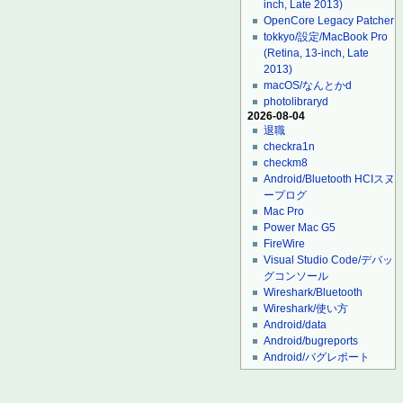
inch, Late 2013)
OpenCore Legacy Patcher
tokkyo/設定/MacBook Pro
(Retina, 13-inch, Late
2013)
macOS/なんとかd
photolibraryd
2026-08-04
退職
checkra1n
checkm8
Android/Bluetooth HCIスヌ
ープログ
Mac Pro
Power Mac G5
FireWire
Visual Studio Code/デバッ
グコンソール
Wireshark/Bluetooth
Wireshark/使い方
Android/data
Android/bugreports
Android/バグレポート