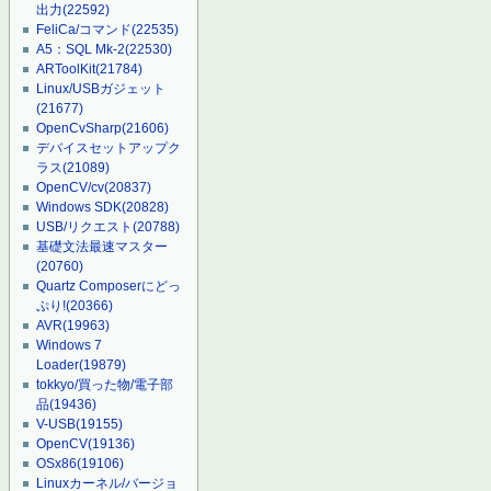
出力
(22592)
FeliCa/コマンド
(22535)
A5：SQL Mk-2
(22530)
ARToolKit
(21784)
Linux/USBガジェット
(21677)
OpenCvSharp
(21606)
デバイスセットアップク
ラス
(21089)
OpenCV/cv
(20837)
Windows SDK
(20828)
USB/リクエスト
(20788)
基礎文法最速マスター
(20760)
Quartz Composerにどっ
ぷり!
(20366)
AVR
(19963)
Windows 7
Loader
(19879)
tokkyo/買った物/電子部
品
(19436)
V-USB
(19155)
OpenCV
(19136)
OSx86
(19106)
Linuxカーネル/バージョ