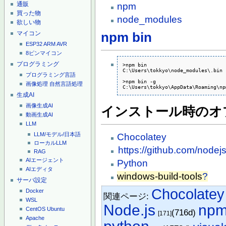
通販
npm
買った物
node_modules
欲しい物
マイコン
npm bin
ESP32
ARM
AVR
8ピンマイコン
プログラミング
>npm bin

C:\Users\tokkyo\node_modules\.bin

プログラミング言語
>npm bin -g

画像処理
自然言語処理
C:\Users\tokkyo\AppData\Roaming\np
生成AI
画像生成AI
インストール時のオ
動画生成AI
LLM
LLM/モデル/日本語
Chocolatey
ローカルLLM
https://github.com/node
RAG
AIエージェント
Python
AIエディタ
windows-build-tools
?
サーバ設定
Chocolatey
Docker
関連ページ:
WSL
Node.js
np
CentOS
Ubuntu
(716d)
[171]
Apache