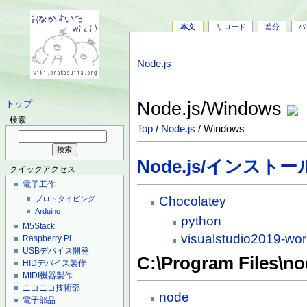
本文
リロード
差分
バ
Node.js
Node.js/Windows
トップ
検索
Top
/
Node.js
/ Windows
Node.js/インストー
クイックアクセス
電子工作
Chocolatey
プロトタイピング
Arduino
python
M5Stack
visualstudio2019-wor
Raspberry Pi
USBデバイス開発
C:\Program Files\no
HIDデバイス製作
MIDI機器製作
ニコニコ技術部
node
電子部品