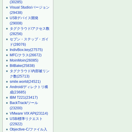
(30285)
Visual Studio/バージョン
(29438)
USBデバイス開発
(29008)
タグクラウド/アクセス数
(28256)
セブン・ステップ・ガイ
ド
(28076)
IndivBox.key
(27575)
MFC/クラス
(26672)
MoinMoin
(26085)
BitBake
(25838)
タグクラウド/内部被リン
ク数
(25713)
smile.world
(24521)
Android/ディレクトリ構
成
(23685)
IBM T221
(23417)
BackTrack/ツール
(23200)
VMware VIX API
(23114)
USB/標準リクエスト
(22922)
Objective-C/ファイル入