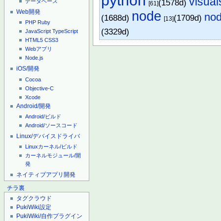
python
visua
(1578d)
データベース
[61]
Web開発
node
no
(1688d)
(1709d)
[13]
PHP
Ruby
(3329d)
JavaScript
TypeScript
HTML5
CSS3
Webアプリ
Node.js
iOS/開発
Cocoa
Objective-C
Xcode
Android/開発
Android/ビルド
Android/ソースコード
Linux/デバイスドライバ
Linuxカーネル/ビルド
カーネルモジュール/開
発
ネイティブアプリ開発
チラ裏
タグクラウド
PukiWiki設定
PukiWiki/自作プラグイン