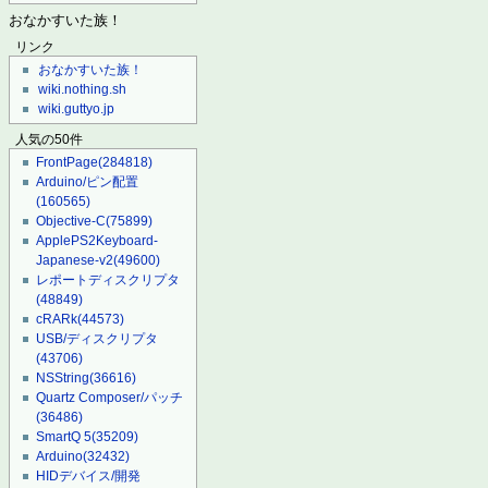
おなかすいた族！
リンク
おなかすいた族！
wiki.nothing.sh
wiki.guttyo.jp
人気の50件
FrontPage
(284818)
Arduino/ピン配置
(160565)
Objective-C
(75899)
ApplePS2Keyboard-
Japanese-v2
(49600)
レポートディスクリプタ
(48849)
cRARk
(44573)
USB/ディスクリプタ
(43706)
NSString
(36616)
Quartz Composer/パッチ
(36486)
SmartQ 5
(35209)
Arduino
(32432)
HIDデバイス/開発